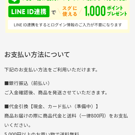
ンドの取り扱いがあるの
ており商品を大切にして
せん。
はすごい。 毎日たくさ
いる感が伝わってきまし
申し込まれた商品と届いた商品が異なっている場合
尚、お振込み手数料はお客様ご負担となります。入金確認後
商品発送となります。
んの商品がアップされて
た 「フロント部分に汚
商品説明に記載されていない汚れやダメージがある商品
いるので新作チェックす
れあり」と記載ありまし
の場合
ご注文頂いてから7日以内をお振込み期限とさせ
るのが楽しみです。
たが、 どこ？というぐ
ていただきます。
※申し訳ございませんがイメージが異なる、色身が違うなど、
お客様都合による返品・交換はできませんのでご了承下さい。
らい目立つことなく綺麗
※お振込み期限が過ぎた場合は自動的にキャンセル扱いとな
お支払い方法について
りますのでご了承くださいませ。
な商品でお安く購入でき
て満足です! フリマア
三菱UFJ銀行
下記のお支払い方法をご利用いただけます。
[…]
支店名
和歌山支店
■銀行振込（前払い）
口座種別
普通
ご入金確認後、商品を発送させていただきます。
口座番号
0255557
■代金引換【現金、カード払い（準備中）】
口座名義
株式会社一条
商品お届けの際に商品代金と送料（一律800円）をお支払
ゆうちょ銀行
いください。
ゆうちょ間
5,000円以上のお買い物で送料無料