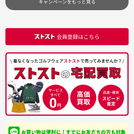
キャンペーンをもっと見る
その他の休日につきましてはサイト上にて告知させて
付属品について
購入できました。状態も
商品をありがとうござい
頂きます。
付属品の記載につきましては、弊社に入荷した時点
最高でした。
ます。
での付属品を記載させて頂いております。直営店や
正規代理店にて購入された際と異なる場合や欠品が
カートの有効時間はありますか？
会員登録はこちら
ある場合もございます。
商品をカートに入れられてから120分操作がない場合
は自動的にカート内の商品が削除されますのでご注意
下さい。
経年劣化について
お気に入り機能をご利用下さい。
当店では商品の管理には細心の注意を払っておりま
30代男性
50代男性
すが、経年により素材の劣化やパーツの強度低下が
生じている場合がございます。
中古ゴルフウェアの
安心して中古ウェア
品揃えがすごい
を買えるお店です
銀行振込（前払い）
専門店というだけあっ
早い対応でした。 中古
入金確認後商品発送となります。
て、ここまでゴルフブラ
品ですが綺麗に梱包され
※土曜、日曜、祝日は入金確認及び発送業務は致しておりま