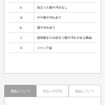
A-
目立った傷や汚れなし
B
やや傷や汚れあり
B-
傷や汚れあり
C
使用感または目立つ傷や汚れがある商品
D
ジャンク品
プレゼント用にラッピングはしてもらえます
か？
申し訳ございませんが商品のラッピングは承っており
ません。
30代男性
30代男性
商品について
支払いの方法
返品について
配送日時の指定は可能ですか？
想像よりもキレイで
画像より商品は綺麗