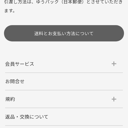
選びいただけない場合がございます。
引渡し方法は、ゆうパック（日本郵便）とさせていただき
(1,2,3,5,6,10,12,15,18,20,24,リボ払い)
ます。
［ 支払い可能クレジットカード］
送料とお支払い方法について
会員サービス
お問合せ
代金引換
代引手数料一律400円
規約
平日朝9:00mまでのご注文で当日発送
商品お届け時に配達員へご精算をお願い致しま
返品・交換について
す。
代金引換でのお支払い方法は現金のみとなりま