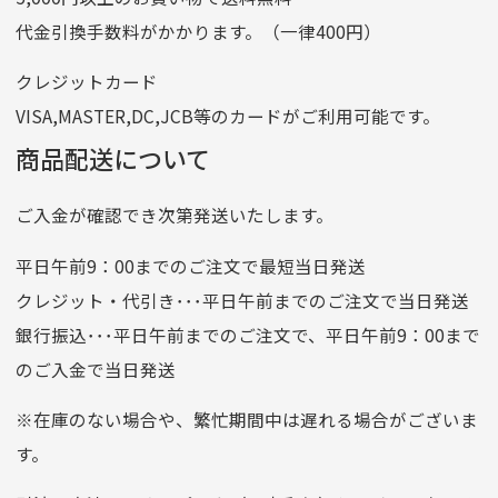
記号
14710
代金引換手数料がかかります。（一律400円）
番号
7762261
クレジットカード
他銀行から
VISA,MASTER,DC,JCB等のカードがご利用可能です。
店名
四七八（読みヨンナナハチ）
商品配送について
店番
478
ご入金が確認でき次第発送いたします。
預金種目
普通預金
口座番号
0776226
平日午前9：00までのご注文で最短当日発送
口座名義
株式会社一条
クレジット・代引き･･･平日午前までのご注文で当日発送
銀行振込･･･平日午前までのご注文で、平日午前9：00まで
のご入金で当日発送
クレジットカード
平日朝9:00までのご注文で当日発送
※在庫のない場合や、繁忙期間中は遅れる場合がございま
お支払い回数はお選び頂けます。
す。
※お使いのくクレジットカードによってはお支払い回数をお