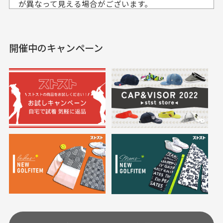
入出来ました
が異なって見える場合がございます。
セールかつポイントも使
欲しかったスカートが購
せて頂いております。
えて、お得に購入出来ま
入できました。状態も良
した。状態も非常に良く
く満足しております。
開催中のキャンペーン
送料はいくらかかりますか？
満足です。
実寸サイズについて
一点一点手作業で計測しておりますので、若干の誤
何点ご購入頂いた場合も全国一律で800円とさせて頂
差が生じる場合がございます。
いております。(1配送先につき)
また5,000円(税込)以上お買い物をして頂けた場合は送
料無料となります。
※必ず１つのショッピングカートに複数商品を入れて
においについて
ご注文下さいませ。
ユーズド商品の特性故、メンテンスを行っておりま
30代女性
30代女性
すが、におい（煙草、香水、お香、古着特有の香
り、柔軟剤等)が付着している場合がございます。
定休日はありますか？
高価なブルゾンがお
いつも素敵な商品を
安く購入できました
ありがとうございま
す
土.日.祝日は定休日となっております。
高価なブルゾンがお安く
美品です。いつも素敵な