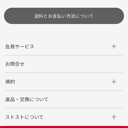
送料とお支払い方法について
会員サービス
お問合せ
代金引換
代引手数料一律400円
規約
平日朝9:00mまでのご注文で当日発送
商品お届け時に配達員へご精算をお願い致しま
返品・交換について
す。
代金引換でのお支払い方法は現金のみとなりま
す。
ストストについて
商品代金＋送料(全国一律800円)＋代引手数料(一
律400円)＝合計金額