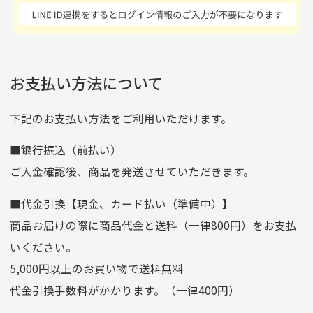
商品発送となります。
んの商品がアップされて
た 「フロント部分に汚
商品説明に記載されていない汚れやダメージがある商品
いるので新作チェックす
れあり」と記載ありまし
の場合
ご注文頂いてから7日以内をお振込み期限とさせ
るのが楽しみです。
たが、 どこ？というぐ
ていただきます。
※申し訳ございませんがイメージが異なる、色身が違うなど、
お客様都合による返品・交換はできませんのでご了承下さい。
らい目立つことなく綺麗
※お振込み期限が過ぎた場合は自動的にキャンセル扱いとな
お支払い方法について
りますのでご了承くださいませ。
な商品でお安く購入でき
て満足です! フリマア
三菱UFJ銀行
下記のお支払い方法をご利用いただけます。
[…]
支店名
和歌山支店
■銀行振込（前払い）
口座種別
普通
ご入金確認後、商品を発送させていただきます。
口座番号
0255557
■代金引換【現金、カード払い（準備中）】
口座名義
株式会社一条
商品お届けの際に商品代金と送料（一律800円）をお支払
ゆうちょ銀行
いください。
ゆうちょ間
5,000円以上のお買い物で送料無料
記号
14710
代金引換手数料がかかります。（一律400円）
番号
7762261