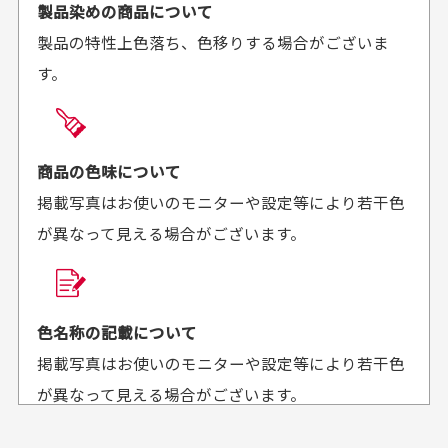
ご注文時にご指定下さい。
製品染めの商品について
がとうございます。丁寧
お安く購入することが出
製品の特性上色落ち、色移りする場合がございま
に梱包されていて、商品
来ました。またお願いし
す。
の状態も良好でした。気
ます、ありがとうござい
買った商品を直接取りに行きたいのですが
に入りました。また機会
ました。
があればよろしくお願い
商品の受け渡しは、ゆうパックでの配送のみとさせて
します！
頂いております。
商品の色味について
掲載写真はお使いのモニターや設定等により若干色
が異なって見える場合がございます。
商品購入からどれくらいで発送してもらえます
か？
30代男性
30代女性
平日午前9時までのご注文で最短当日発送させて頂いて
色名称の記載について
セールかつポイント
状態も良く満足して
おります。
掲載写真はお使いのモニターや設定等により若干色
も使えて、お得に購
おります
それ以降のご注文につきましては翌営業日の発送とさ
入出来ました
が異なって見える場合がございます。
セールかつポイントも使
欲しかったスカートが購
せて頂いております。
えて、お得に購入出来ま
入できました。状態も良