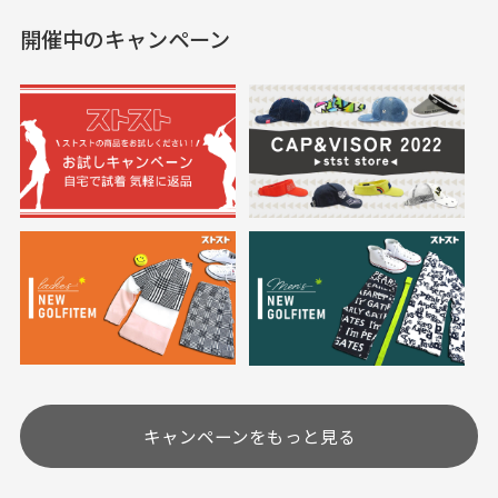
した。状態も非常に良く
く満足しております。
開催中のキャンペーン
送料はいくらかかりますか？
満足です。
実寸サイズについて
一点一点手作業で計測しておりますので、若干の誤
何点ご購入頂いた場合も全国一律で800円とさせて頂
差が生じる場合がございます。
いております。(1配送先につき)
また5,000円(税込)以上お買い物をして頂けた場合は送
料無料となります。
※必ず１つのショッピングカートに複数商品を入れて
においについて
ご注文下さいませ。
ユーズド商品の特性故、メンテンスを行っておりま
30代女性
30代女性
すが、におい（煙草、香水、お香、古着特有の香
り、柔軟剤等)が付着している場合がございます。
定休日はありますか？
高価なブルゾンがお
いつも素敵な商品を
安く購入できました
ありがとうございま
す
土.日.祝日は定休日となっております。
高価なブルゾンがお安く
美品です。いつも素敵な
キャンペーンをもっと見る
その他の休日につきましてはサイト上にて告知させて
付属品について
購入できました。状態も
商品をありがとうござい
頂きます。
付属品の記載につきましては、弊社に入荷した時点
最高でした。
ます。