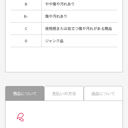
B
やや傷や汚れあり
B-
傷や汚れあり
C
使用感または目立つ傷や汚れがある商品
D
ジャンク品
プレゼント用にラッピングはしてもらえます
か？
申し訳ございませんが商品のラッピングは承っており
ません。
30代男性
30代男性
商品について
支払いの方法
返品について
配送日時の指定は可能ですか？
想像よりもキレイで
画像より商品は綺麗
良かった！
だったと思いました
お届け希望日時をご指定頂けます。
早く送っていただきあり
ポイントもすぐ使えて、