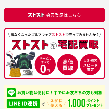
での付属品を記載させて頂いております。直営店や
正規代理店にて購入された際と異なる場合や欠品が
カートの有効時間はありますか？
会員登録はこちら
ある場合もございます。
商品をカートに入れられてから120分操作がない場合
は自動的にカート内の商品が削除されますのでご注意
下さい。
経年劣化について
お気に入り機能をご利用下さい。
当店では商品の管理には細心の注意を払っておりま
30代男性
50代男性
すが、経年により素材の劣化やパーツの強度低下が
生じている場合がございます。
中古ゴルフウェアの
安心して中古ウェア
品揃えがすごい
を買えるお店です
銀行振込（前払い）
専門店というだけあっ
早い対応でした。 中古
入金確認後商品発送となります。
て、ここまでゴルフブラ
品ですが綺麗に梱包され
※土曜、日曜、祝日は入金確認及び発送業務は致しておりま
ンドの取り扱いがあるの
ており商品を大切にして
せん。
はすごい。 毎日たくさ
いる感が伝わってきまし
申し込まれた商品と届いた商品が異なっている場合
尚、お振込み手数料はお客様ご負担となります。入金確認後