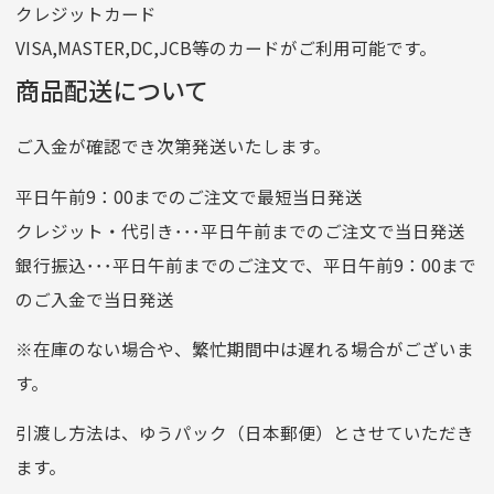
クレジットカード
他銀行から
VISA,MASTER,DC,JCB等のカードがご利用可能です。
店名
四七八（読みヨンナナハチ）
商品配送について
店番
478
ご入金が確認でき次第発送いたします。
預金種目
普通預金
口座番号
0776226
平日午前9：00までのご注文で最短当日発送
口座名義
株式会社一条
クレジット・代引き･･･平日午前までのご注文で当日発送
銀行振込･･･平日午前までのご注文で、平日午前9：00まで
のご入金で当日発送
クレジットカード
平日朝9:00までのご注文で当日発送
※在庫のない場合や、繁忙期間中は遅れる場合がございま
お支払い回数はお選び頂けます。
す。
※お使いのくクレジットカードによってはお支払い回数をお
選びいただけない場合がございます。
引渡し方法は、ゆうパック（日本郵便）とさせていただき
(1,2,3,5,6,10,12,15,18,20,24,リボ払い)
ます。
［ 支払い可能クレジットカード］