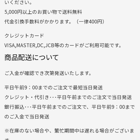
いください。
ゆうちょ間
5,000円以上のお買い物で送料無料
記号
14710
代金引換手数料がかかります。（一律400円）
番号
7762261
クレジットカード
他銀行から
VISA,MASTER,DC,JCB等のカードがご利用可能です。
店名
四七八（読みヨンナナハチ）
商品配送について
店番
478
ご入金が確認でき次第発送いたします。
預金種目
普通預金
口座番号
0776226
平日午前9：00までのご注文で最短当日発送
口座名義
株式会社一条
クレジット・代引き･･･平日午前までのご注文で当日発送
銀行振込･･･平日午前までのご注文で、平日午前9：00まで
のご入金で当日発送
クレジットカード
平日朝9:00までのご注文で当日発送
※在庫のない場合や、繁忙期間中は遅れる場合がございま
お支払い回数はお選び頂けます。
す。