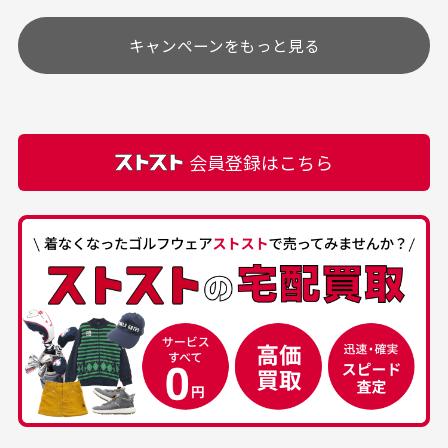
す
土.日.祝日は定休日となっております。
高価なブルゾンがお安く
美品です。いつも素敵な
キャンペーンをもっと見る
その他の休日につきましてはサイト上にて告知させて
付属品について
購入できました。状態も
商品をありがとうござい
頂きます。
付属品の記載につきましては、弊社に入荷した時点
最高でした。
ます。
での付属品を記載させて頂いております。直営店や
正規代理店にて購入された際と異なる場合や欠品が
カートの有効時間はありますか？
会員登録はこちら
ある場合もございます。
商品をカートに入れられてから120分操作がない場合
は自動的にカート内の商品が削除されますのでご注意
下さい。
経年劣化について
お気に入り機能をご利用下さい。
当店では商品の管理には細心の注意を払っておりま
30代男性
50代男性
すが、経年により素材の劣化やパーツの強度低下が
生じている場合がございます。
中古ゴルフウェアの
安心して中古ウェア
品揃えがすごい
を買えるお店です
銀行振込（前払い）
専門店というだけあっ
早い対応でした。 中古