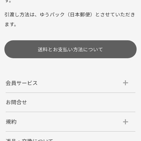
※お使いのくクレジットカードによってはお支払い回数をお
選びいただけない場合がございます。
引渡し方法は、ゆうパック（日本郵便）とさせていただき
(1,2,3,5,6,10,12,15,18,20,24,リボ払い)
ます。
［ 支払い可能クレジットカード］
送料とお支払い方法について
会員サービス
お問合せ
代金引換
代引手数料一律400円
規約
平日朝9:00mまでのご注文で当日発送
商品お届け時に配達員へご精算をお願い致しま