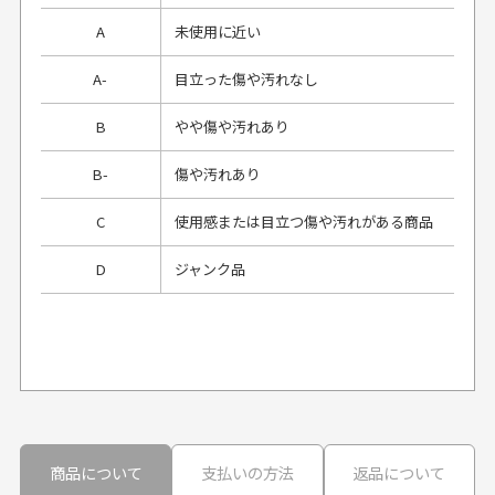
A
未使用に近い
A-
目立った傷や汚れなし
B
やや傷や汚れあり
B-
傷や汚れあり
C
使用感または目立つ傷や汚れがある商品
D
ジャンク品
プレゼント用にラッピングはしてもらえます
か？
申し訳ございませんが商品のラッピングは承っており
ません。
30代男性
30代男性
商品について
支払いの方法
返品について