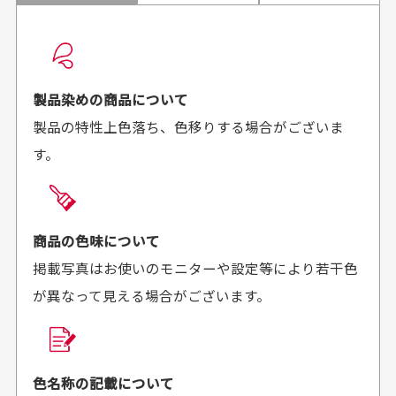
配送日時の指定は可能ですか？
想像よりもキレイで
画像より商品は綺麗
良かった！
だったと思いました
お届け希望日時をご指定頂けます。
早く送っていただきあり
ポイントもすぐ使えて、
ご注文時にご指定下さい。
製品染めの商品について
がとうございます。丁寧
お安く購入することが出
製品の特性上色落ち、色移りする場合がございま
に梱包されていて、商品
来ました。またお願いし
す。
の状態も良好でした。気
ます、ありがとうござい
買った商品を直接取りに行きたいのですが
に入りました。また機会
ました。
があればよろしくお願い
商品の受け渡しは、ゆうパックでの配送のみとさせて
します！
頂いております。
商品の色味について
掲載写真はお使いのモニターや設定等により若干色
が異なって見える場合がございます。
商品購入からどれくらいで発送してもらえます
か？
30代男性
30代女性
平日午前9時までのご注文で最短当日発送させて頂いて
色名称の記載について
セールかつポイント
状態も良く満足して