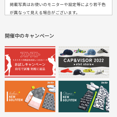
おります。
掲載写真はお使いのモニターや設定等により若干色
も使えて、お得に購
おります
それ以降のご注文につきましては翌営業日の発送とさ
入出来ました
が異なって見える場合がございます。
セールかつポイントも使
欲しかったスカートが購
せて頂いております。
えて、お得に購入出来ま
入できました。状態も良
した。状態も非常に良く
く満足しております。
開催中のキャンペーン
送料はいくらかかりますか？
満足です。
実寸サイズについて
一点一点手作業で計測しておりますので、若干の誤
何点ご購入頂いた場合も全国一律で800円とさせて頂
差が生じる場合がございます。
いております。(1配送先につき)
また5,000円(税込)以上お買い物をして頂けた場合は送
料無料となります。
※必ず１つのショッピングカートに複数商品を入れて
においについて
ご注文下さいませ。
ユーズド商品の特性故、メンテンスを行っておりま
30代女性
30代女性
すが、におい（煙草、香水、お香、古着特有の香
り、柔軟剤等)が付着している場合がございます。
定休日はありますか？
高価なブルゾンがお
いつも素敵な商品を
安く購入できました
ありがとうございま