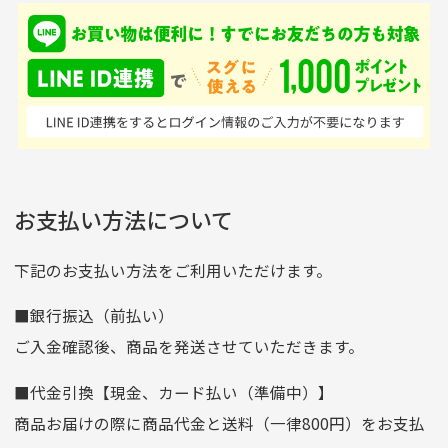
入金確認後商品発送となります。
て、ここまでゴルフブラ
品ですが綺麗に梱包され
※土曜、日曜、祝日は入金確認及び発送業務は致しておりま
ンドの取り扱いがあるの
ており商品を大切にして
せん。
はすごい。 毎日たくさ
いる感が伝わってきまし
申し込まれた商品と届いた商品が異なっている場合
尚、お振込み手数料はお客様ご負担となります。入金確認後
商品発送となります。
んの商品がアップされて
た 「フロント部分に汚
商品説明に記載されていない汚れやダメージがある商品
いるので新作チェックす
れあり」と記載ありまし
の場合
ご注文頂いてから7日以内をお振込み期限とさせ
るのが楽しみです。
たが、 どこ？というぐ
ていただきます。
※申し訳ございませんがイメージが異なる、色身が違うなど、
お客様都合による返品・交換はできませんのでご了承下さい。
らい目立つことなく綺麗
※お振込み期限が過ぎた場合は自動的にキャンセル扱いとな
お支払い方法について
りますのでご了承くださいませ。
な商品でお安く購入でき
て満足です! フリマア
三菱UFJ銀行
下記のお支払い方法をご利用いただけます。
[…]
支店名
和歌山支店
■銀行振込（前払い）
口座種別
普通
ご入金確認後、商品を発送させていただきます。
口座番号
0255557
■代金引換【現金、カード払い（準備中）】
口座名義
株式会社一条
商品お届けの際に商品代金と送料（一律800円）をお支払
ゆうちょ銀行