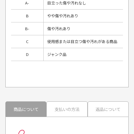
A-
目立った傷や汚れなし
B
やや傷や汚れあり
B-
傷や汚れあり
C
使用感または目立つ傷や汚れがある商品
D
ジャンク品
プレゼント用にラッピングはしてもらえます
か？
申し訳ございませんが商品のラッピングは承っており
ません。
30代男性
30代男性
商品について
支払いの方法
返品について
配送日時の指定は可能ですか？
想像よりもキレイで
画像より商品は綺麗
良かった！
だったと思いました