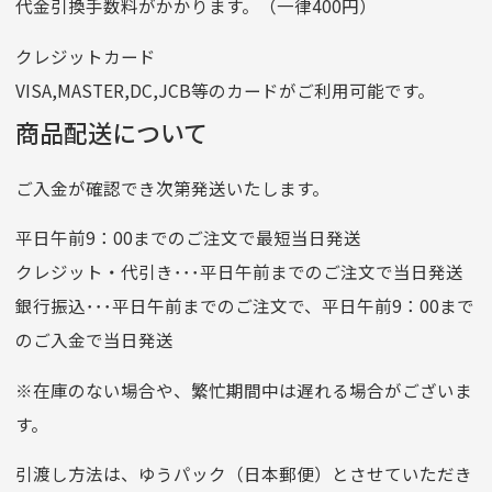
代金引換手数料がかかります。（一律400円）
番号
7762261
クレジットカード
他銀行から
VISA,MASTER,DC,JCB等のカードがご利用可能です。
店名
四七八（読みヨンナナハチ）
商品配送について
店番
478
ご入金が確認でき次第発送いたします。
預金種目
普通預金
口座番号
0776226
平日午前9：00までのご注文で最短当日発送
口座名義
株式会社一条
クレジット・代引き･･･平日午前までのご注文で当日発送
銀行振込･･･平日午前までのご注文で、平日午前9：00まで
のご入金で当日発送
クレジットカード
平日朝9:00までのご注文で当日発送
※在庫のない場合や、繁忙期間中は遅れる場合がございま
お支払い回数はお選び頂けます。
す。
※お使いのくクレジットカードによってはお支払い回数をお
選びいただけない場合がございます。
引渡し方法は、ゆうパック（日本郵便）とさせていただき
(1,2,3,5,6,10,12,15,18,20,24,リボ払い)