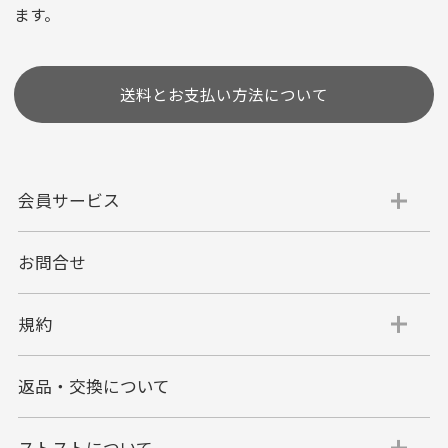
ます。
［ 支払い可能クレジットカード］
送料とお支払い方法について
会員サービス
お問合せ
代金引換
代引手数料一律400円
規約
平日朝9:00mまでのご注文で当日発送
商品お届け時に配達員へご精算をお願い致しま
返品・交換について
す。
代金引換でのお支払い方法は現金のみとなりま
す。
ストストについて