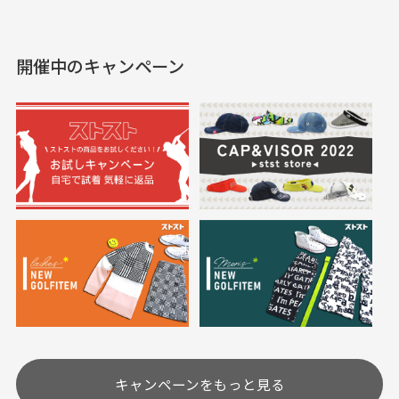
えて、お得に購入出来ま
入できました。状態も良
した。状態も非常に良く
く満足しております。
開催中のキャンペーン
送料はいくらかかりますか？
満足です。
実寸サイズについて
一点一点手作業で計測しておりますので、若干の誤
何点ご購入頂いた場合も全国一律で800円とさせて頂
差が生じる場合がございます。
いております。(1配送先につき)
また5,000円(税込)以上お買い物をして頂けた場合は送
料無料となります。
※必ず１つのショッピングカートに複数商品を入れて
においについて
ご注文下さいませ。
ユーズド商品の特性故、メンテンスを行っておりま
30代女性
30代女性
すが、におい（煙草、香水、お香、古着特有の香
り、柔軟剤等)が付着している場合がございます。
定休日はありますか？
高価なブルゾンがお
いつも素敵な商品を
安く購入できました
ありがとうございま
す
土.日.祝日は定休日となっております。
高価なブルゾンがお安く
美品です。いつも素敵な
キャンペーンをもっと見る
その他の休日につきましてはサイト上にて告知させて
付属品について
購入できました。状態も
商品をありがとうござい