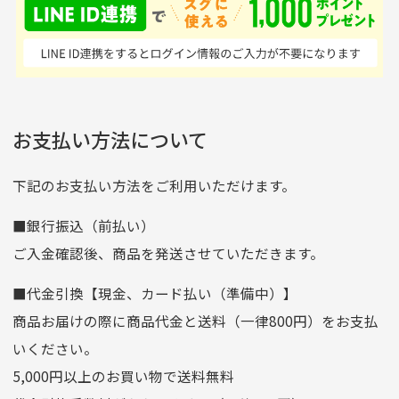
はすごい。 毎日たくさ
いる感が伝わってきまし
申し込まれた商品と届いた商品が異なっている場合
尚、お振込み手数料はお客様ご負担となります。入金確認後
商品発送となります。
んの商品がアップされて
た 「フロント部分に汚
商品説明に記載されていない汚れやダメージがある商品
いるので新作チェックす
れあり」と記載ありまし
の場合
ご注文頂いてから7日以内をお振込み期限とさせ
るのが楽しみです。
たが、 どこ？というぐ
ていただきます。
※申し訳ございませんがイメージが異なる、色身が違うなど、
お客様都合による返品・交換はできませんのでご了承下さい。
らい目立つことなく綺麗
※お振込み期限が過ぎた場合は自動的にキャンセル扱いとな
お支払い方法について
りますのでご了承くださいませ。
な商品でお安く購入でき
て満足です! フリマア
三菱UFJ銀行
下記のお支払い方法をご利用いただけます。
[…]
支店名
和歌山支店
■銀行振込（前払い）
口座種別
普通
ご入金確認後、商品を発送させていただきます。
口座番号
0255557
■代金引換【現金、カード払い（準備中）】
口座名義
株式会社一条
商品お届けの際に商品代金と送料（一律800円）をお支払
ゆうちょ銀行
いください。
ゆうちょ間
5,000円以上のお買い物で送料無料
記号
14710