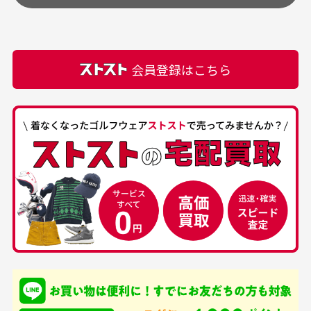
頂きます。
付属品の記載につきましては、弊社に入荷した時点
最高でした。
ます。
での付属品を記載させて頂いております。直営店や
正規代理店にて購入された際と異なる場合や欠品が
カートの有効時間はありますか？
会員登録はこちら
ある場合もございます。
商品をカートに入れられてから120分操作がない場合
は自動的にカート内の商品が削除されますのでご注意
下さい。
経年劣化について
お気に入り機能をご利用下さい。
当店では商品の管理には細心の注意を払っておりま
30代男性
50代男性
すが、経年により素材の劣化やパーツの強度低下が
生じている場合がございます。
中古ゴルフウェアの
安心して中古ウェア
品揃えがすごい
を買えるお店です
銀行振込（前払い）
専門店というだけあっ
早い対応でした。 中古
入金確認後商品発送となります。
て、ここまでゴルフブラ
品ですが綺麗に梱包され
※土曜、日曜、祝日は入金確認及び発送業務は致しておりま
ンドの取り扱いがあるの
ており商品を大切にして
せん。