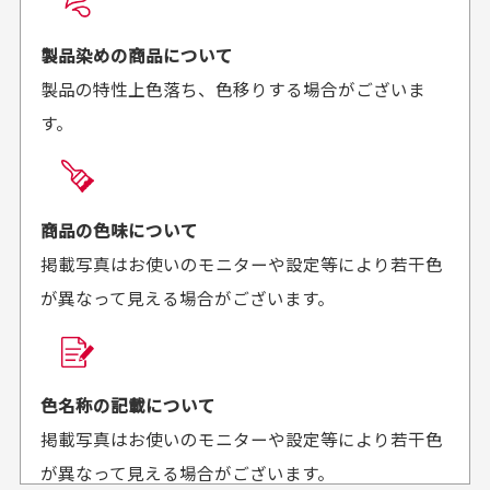
お届け希望日時をご指定頂けます。
早く送っていただきあり
ポイントもすぐ使えて、
ご注文時にご指定下さい。
製品染めの商品について
がとうございます。丁寧
お安く購入することが出
製品の特性上色落ち、色移りする場合がございま
に梱包されていて、商品
来ました。またお願いし
す。
の状態も良好でした。気
ます、ありがとうござい
買った商品を直接取りに行きたいのですが
に入りました。また機会
ました。
があればよろしくお願い
商品の受け渡しは、ゆうパックでの配送のみとさせて
します！
頂いております。
商品の色味について
掲載写真はお使いのモニターや設定等により若干色
が異なって見える場合がございます。
商品購入からどれくらいで発送してもらえます
か？
30代男性
30代女性
平日午前9時までのご注文で最短当日発送させて頂いて
色名称の記載について
セールかつポイント
状態も良く満足して
おります。
掲載写真はお使いのモニターや設定等により若干色
も使えて、お得に購
おります
それ以降のご注文につきましては翌営業日の発送とさ
入出来ました
が異なって見える場合がございます。
セールかつポイントも使
欲しかったスカートが購
せて頂いております。