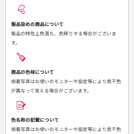
良かった！
だったと思いました
お届け希望日時をご指定頂けます。
早く送っていただきあり
ポイントもすぐ使えて、
ご注文時にご指定下さい。
製品染めの商品について
がとうございます。丁寧
お安く購入することが出
製品の特性上色落ち、色移りする場合がございま
に梱包されていて、商品
来ました。またお願いし
す。
の状態も良好でした。気
ます、ありがとうござい
買った商品を直接取りに行きたいのですが
に入りました。また機会
ました。
があればよろしくお願い
商品の受け渡しは、ゆうパックでの配送のみとさせて
します！
頂いております。
商品の色味について
掲載写真はお使いのモニターや設定等により若干色
が異なって見える場合がございます。
商品購入からどれくらいで発送してもらえます
か？
30代男性
30代女性
平日午前9時までのご注文で最短当日発送させて頂いて
色名称の記載について
セールかつポイント
状態も良く満足して
おります。
掲載写真はお使いのモニターや設定等により若干色
も使えて、お得に購
おります
それ以降のご注文につきましては翌営業日の発送とさ