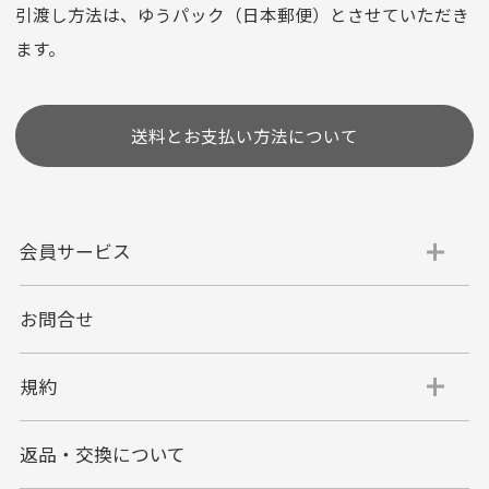
選びいただけない場合がございます。
引渡し方法は、ゆうパック（日本郵便）とさせていただき
(1,2,3,5,6,10,12,15,18,20,24,リボ払い)
ます。
［ 支払い可能クレジットカード］
送料とお支払い方法について
会員サービス
お問合せ
代金引換
代引手数料一律400円
規約
平日朝9:00mまでのご注文で当日発送
商品お届け時に配達員へご精算をお願い致しま
返品・交換について
す。
代金引換でのお支払い方法は現金のみとなりま