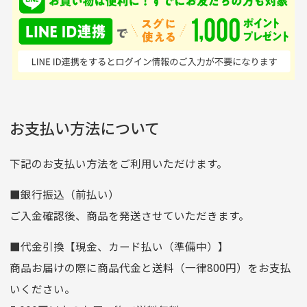
※土曜、日曜、祝日は入金確認及び発送業務は致しておりま
ンドの取り扱いがあるの
ており商品を大切にして
せん。
はすごい。 毎日たくさ
いる感が伝わってきまし
申し込まれた商品と届いた商品が異なっている場合
尚、お振込み手数料はお客様ご負担となります。入金確認後
商品発送となります。
んの商品がアップされて
た 「フロント部分に汚
商品説明に記載されていない汚れやダメージがある商品
いるので新作チェックす
れあり」と記載ありまし
の場合
ご注文頂いてから7日以内をお振込み期限とさせ
るのが楽しみです。
たが、 どこ？というぐ
ていただきます。
※申し訳ございませんがイメージが異なる、色身が違うなど、
お客様都合による返品・交換はできませんのでご了承下さい。
らい目立つことなく綺麗
※お振込み期限が過ぎた場合は自動的にキャンセル扱いとな
お支払い方法について
りますのでご了承くださいませ。
な商品でお安く購入でき
て満足です! フリマア
三菱UFJ銀行
下記のお支払い方法をご利用いただけます。
[…]
支店名
和歌山支店
■銀行振込（前払い）
口座種別
普通
ご入金確認後、商品を発送させていただきます。
口座番号
0255557
■代金引換【現金、カード払い（準備中）】
口座名義
株式会社一条
商品お届けの際に商品代金と送料（一律800円）をお支払
ゆうちょ銀行
いください。
ゆうちょ間