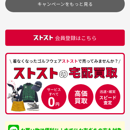
キャンペーンをもっと見る
その他の休日につきましてはサイト上にて告知させて
付属品について
購入できました。状態も
商品をありがとうござい
頂きます。
付属品の記載につきましては、弊社に入荷した時点
最高でした。
ます。
での付属品を記載させて頂いております。直営店や
正規代理店にて購入された際と異なる場合や欠品が
カートの有効時間はありますか？
会員登録はこちら
ある場合もございます。
商品をカートに入れられてから120分操作がない場合
は自動的にカート内の商品が削除されますのでご注意
下さい。
経年劣化について
お気に入り機能をご利用下さい。
当店では商品の管理には細心の注意を払っておりま
30代男性
50代男性
すが、経年により素材の劣化やパーツの強度低下が
生じている場合がございます。
中古ゴルフウェアの
安心して中古ウェア
品揃えがすごい
を買えるお店です
銀行振込（前払い）
専門店というだけあっ
早い対応でした。 中古
入金確認後商品発送となります。
て、ここまでゴルフブラ
品ですが綺麗に梱包され