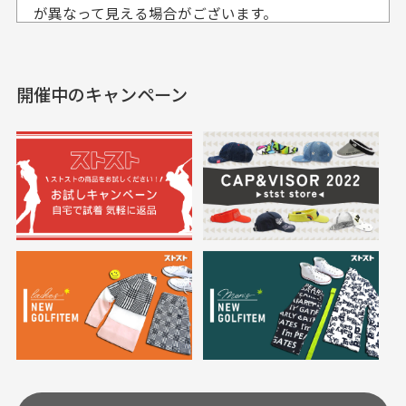
入出来ました
が異なって見える場合がございます。
セールかつポイントも使
欲しかったスカートが購
せて頂いております。
えて、お得に購入出来ま
入できました。状態も良
した。状態も非常に良く
く満足しております。
開催中のキャンペーン
送料はいくらかかりますか？
満足です。
実寸サイズについて
一点一点手作業で計測しておりますので、若干の誤
何点ご購入頂いた場合も全国一律で800円とさせて頂
差が生じる場合がございます。
いております。(1配送先につき)
また5,000円(税込)以上お買い物をして頂けた場合は送
料無料となります。
※必ず１つのショッピングカートに複数商品を入れて
においについて
ご注文下さいませ。
ユーズド商品の特性故、メンテンスを行っておりま
30代女性
30代女性
すが、におい（煙草、香水、お香、古着特有の香
り、柔軟剤等)が付着している場合がございます。
定休日はありますか？
高価なブルゾンがお
いつも素敵な商品を
安く購入できました
ありがとうございま
す
土.日.祝日は定休日となっております。
高価なブルゾンがお安く
美品です。いつも素敵な