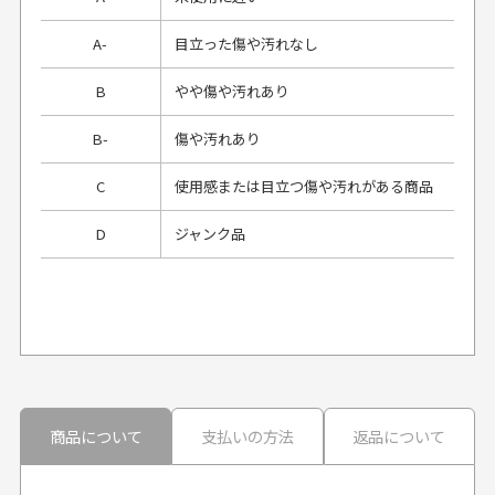
A-
目立った傷や汚れなし
B
やや傷や汚れあり
B-
傷や汚れあり
C
使用感または目立つ傷や汚れがある商品
D
ジャンク品
プレゼント用にラッピングはしてもらえます
か？
申し訳ございませんが商品のラッピングは承っており
ません。
30代男性
30代男性
商品について
支払いの方法
返品について
配送日時の指定は可能ですか？
想像よりもキレイで
画像より商品は綺麗