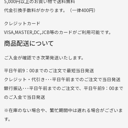
5,000円以上のお買い物で送料無料
記号
14710
代金引換手数料がかかります。（一律400円）
番号
7762261
クレジットカード
他銀行から
VISA,MASTER,DC,JCB等のカードがご利用可能です。
店名
四七八（読みヨンナナハチ）
商品配送について
店番
478
ご入金が確認でき次第発送いたします。
預金種目
普通預金
口座番号
0776226
平日午前9：00までのご注文で最短当日発送
口座名義
株式会社一条
クレジット・代引き･･･平日午前までのご注文で当日発送
銀行振込･･･平日午前までのご注文で、平日午前9：00まで
のご入金で当日発送
クレジットカード
平日朝9:00までのご注文で当日発送
※在庫のない場合や、繁忙期間中は遅れる場合がございま
お支払い回数はお選び頂けます。
す。
※お使いのくクレジットカードによってはお支払い回数をお