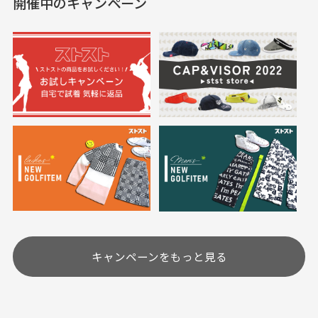
開催中のキャンペーン
送料はいくらかかりますか？
満足です。
実寸サイズについて
一点一点手作業で計測しておりますので、若干の誤
何点ご購入頂いた場合も全国一律で800円とさせて頂
差が生じる場合がございます。
いております。(1配送先につき)
また5,000円(税込)以上お買い物をして頂けた場合は送
料無料となります。
※必ず１つのショッピングカートに複数商品を入れて
においについて
ご注文下さいませ。
ユーズド商品の特性故、メンテンスを行っておりま
30代女性
30代女性
すが、におい（煙草、香水、お香、古着特有の香
り、柔軟剤等)が付着している場合がございます。
定休日はありますか？
高価なブルゾンがお
いつも素敵な商品を
安く購入できました
ありがとうございま
す
土.日.祝日は定休日となっております。
高価なブルゾンがお安く
美品です。いつも素敵な
キャンペーンをもっと見る
その他の休日につきましてはサイト上にて告知させて
付属品について
購入できました。状態も
商品をありがとうござい
頂きます。
付属品の記載につきましては、弊社に入荷した時点
最高でした。
ます。
での付属品を記載させて頂いております。直営店や