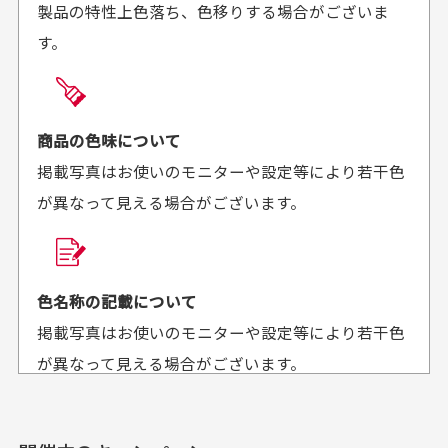
製品の特性上色落ち、色移りする場合がございま
に梱包されていて、商品
来ました。またお願いし
す。
の状態も良好でした。気
ます、ありがとうござい
買った商品を直接取りに行きたいのですが
に入りました。また機会
ました。
があればよろしくお願い
商品の受け渡しは、ゆうパックでの配送のみとさせて
します！
頂いております。
商品の色味について
掲載写真はお使いのモニターや設定等により若干色
が異なって見える場合がございます。
商品購入からどれくらいで発送してもらえます
か？
30代男性
30代女性
平日午前9時までのご注文で最短当日発送させて頂いて
色名称の記載について
セールかつポイント
状態も良く満足して
おります。
掲載写真はお使いのモニターや設定等により若干色
も使えて、お得に購
おります
それ以降のご注文につきましては翌営業日の発送とさ
入出来ました
が異なって見える場合がございます。
セールかつポイントも使
欲しかったスカートが購
せて頂いております。
えて、お得に購入出来ま
入できました。状態も良
した。状態も非常に良く
く満足しております。