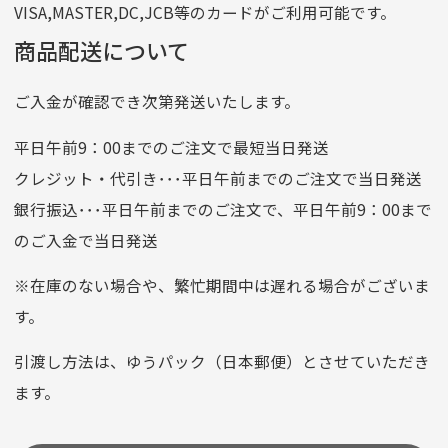
VISA,MASTER,DC,JCB等のカードがご利用可能です。
店名
四七八（読みヨンナナハチ）
商品配送について
店番
478
ご入金が確認でき次第発送いたします。
預金種目
普通預金
口座番号
0776226
平日午前9：00までのご注文で最短当日発送
口座名義
株式会社一条
クレジット・代引き･･･平日午前までのご注文で当日発送
銀行振込･･･平日午前までのご注文で、平日午前9：00まで
のご入金で当日発送
クレジットカード
平日朝9:00までのご注文で当日発送
※在庫のない場合や、繁忙期間中は遅れる場合がございま
お支払い回数はお選び頂けます。
す。
※お使いのくクレジットカードによってはお支払い回数をお
選びいただけない場合がございます。
引渡し方法は、ゆうパック（日本郵便）とさせていただき
(1,2,3,5,6,10,12,15,18,20,24,リボ払い)
ます。
［ 支払い可能クレジットカード］