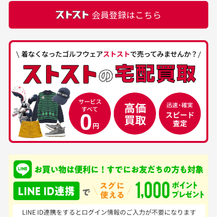
正規代理店にて購入された際と異なる場合や欠品が
カートの有効時間はありますか？
会員登録はこちら
ある場合もございます。
商品をカートに入れられてから120分操作がない場合
は自動的にカート内の商品が削除されますのでご注意
下さい。
経年劣化について
お気に入り機能をご利用下さい。
当店では商品の管理には細心の注意を払っておりま
30代男性
50代男性
すが、経年により素材の劣化やパーツの強度低下が
生じている場合がございます。
中古ゴルフウェアの
安心して中古ウェア
品揃えがすごい
を買えるお店です
銀行振込（前払い）
専門店というだけあっ
早い対応でした。 中古
入金確認後商品発送となります。
て、ここまでゴルフブラ
品ですが綺麗に梱包され
※土曜、日曜、祝日は入金確認及び発送業務は致しておりま
ンドの取り扱いがあるの
ており商品を大切にして
せん。
はすごい。 毎日たくさ
いる感が伝わってきまし
申し込まれた商品と届いた商品が異なっている場合
尚、お振込み手数料はお客様ご負担となります。入金確認後
商品発送となります。
んの商品がアップされて
た 「フロント部分に汚
商品説明に記載されていない汚れやダメージがある商品
いるので新作チェックす
れあり」と記載ありまし