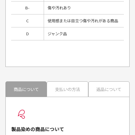
B-
傷や汚れあり
C
使用感または目立つ傷や汚れがある商品
D
ジャンク品
プレゼント用にラッピングはしてもらえます
か？
申し訳ございませんが商品のラッピングは承っており
ません。
30代男性
30代男性
商品について
支払いの方法
返品について
配送日時の指定は可能ですか？
想像よりもキレイで
画像より商品は綺麗
良かった！
だったと思いました
お届け希望日時をご指定頂けます。
早く送っていただきあり
ポイントもすぐ使えて、
ご注文時にご指定下さい。
製品染めの商品について
がとうございます。丁寧
お安く購入することが出