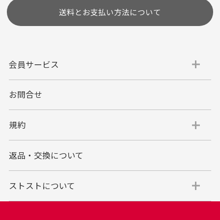
送料とお支払い方法について
会員サービス
お問合せ
代金引換
代引手数料一律400円
規約
平日朝9:00mまでのご注文で当日発送
商品お届け時に配達員へご精算をお願い致しま
返品・交換について
す。
代金引換でのお支払い方法は現金のみとなりま
す。
ストストについて
商品代金＋送料(全国一律800円)＋代引手数料(一
律400円)＝合計金額
※代金引換のご利用はお買い上げ金額の上限が30万円(税込)