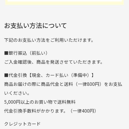
の場合
ご注文頂いてから7日以内をお振込み期限とさせ
るのが楽しみです。
たが、 どこ？というぐ
ていただきます。
※申し訳ございませんがイメージが異なる、色身が違うなど、
お客様都合による返品・交換はできませんのでご了承下さい。
らい目立つことなく綺麗
※お振込み期限が過ぎた場合は自動的にキャンセル扱いとな
お支払い方法について
りますのでご了承くださいませ。
な商品でお安く購入でき
て満足です! フリマア
三菱UFJ銀行
下記のお支払い方法をご利用いただけます。
[…]
支店名
和歌山支店
■銀行振込（前払い）
口座種別
普通
ご入金確認後、商品を発送させていただきます。
口座番号
0255557
■代金引換【現金、カード払い（準備中）】
口座名義
株式会社一条
商品お届けの際に商品代金と送料（一律800円）をお支払
ゆうちょ銀行
いください。
ゆうちょ間
5,000円以上のお買い物で送料無料
記号
14710
代金引換手数料がかかります。（一律400円）
番号
7762261
クレジットカード
他銀行から