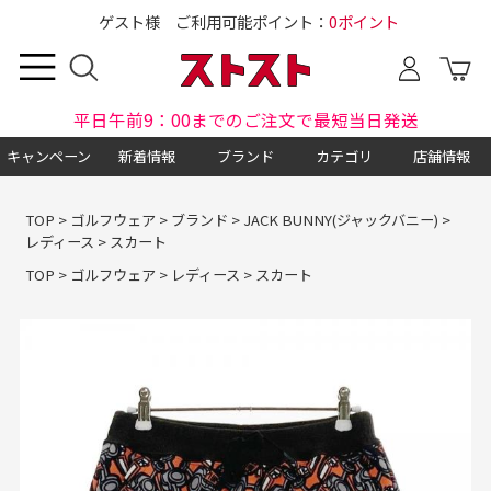
ゲスト様 ご利用可能ポイント：
0ポイント
平日午前9：00までのご注文で最短当日発送
キャンペーン
新着情報
ブランド
カテゴリ
店舗情報
TOP
>
ゴルフウェア
>
ブランド
>
JACK BUNNY(ジャックバニー)
>
レディース
>
スカート
TOP
>
ゴルフウェア
>
レディース
>
スカート