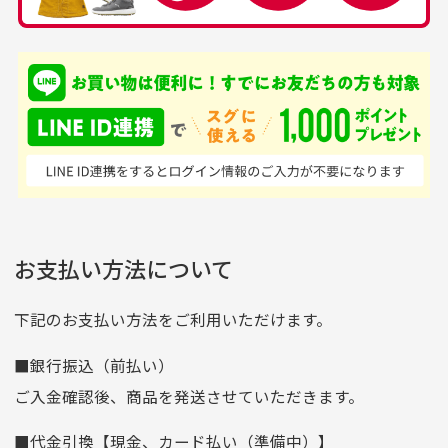
品揃えがすごい
を買えるお店です
銀行振込（前払い）
専門店というだけあっ
早い対応でした。 中古
入金確認後商品発送となります。
て、ここまでゴルフブラ
品ですが綺麗に梱包され
※土曜、日曜、祝日は入金確認及び発送業務は致しておりま
ンドの取り扱いがあるの
ており商品を大切にして
せん。
はすごい。 毎日たくさ
いる感が伝わってきまし
申し込まれた商品と届いた商品が異なっている場合
尚、お振込み手数料はお客様ご負担となります。入金確認後
商品発送となります。
んの商品がアップされて
た 「フロント部分に汚
商品説明に記載されていない汚れやダメージがある商品
いるので新作チェックす
れあり」と記載ありまし
の場合
ご注文頂いてから7日以内をお振込み期限とさせ
るのが楽しみです。
たが、 どこ？というぐ
ていただきます。
※申し訳ございませんがイメージが異なる、色身が違うなど、
お客様都合による返品・交換はできませんのでご了承下さい。
らい目立つことなく綺麗
※お振込み期限が過ぎた場合は自動的にキャンセル扱いとな
お支払い方法について
りますのでご了承くださいませ。
な商品でお安く購入でき
て満足です! フリマア
三菱UFJ銀行
下記のお支払い方法をご利用いただけます。
[…]
支店名
和歌山支店
■銀行振込（前払い）
口座種別
普通
ご入金確認後、商品を発送させていただきます。
口座番号
0255557
■代金引換【現金、カード払い（準備中）】
口座名義
株式会社一条