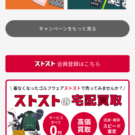
定休日はありますか？
高価なブルゾンがお
いつも素敵な商品を
安く購入できました
ありがとうございま
す
土.日.祝日は定休日となっております。
高価なブルゾンがお安く
美品です。いつも素敵な
キャンペーンをもっと見る
その他の休日につきましてはサイト上にて告知させて
付属品について
購入できました。状態も
商品をありがとうござい
頂きます。
付属品の記載につきましては、弊社に入荷した時点
最高でした。
ます。
での付属品を記載させて頂いております。直営店や
正規代理店にて購入された際と異なる場合や欠品が
カートの有効時間はありますか？
会員登録はこちら
ある場合もございます。
商品をカートに入れられてから120分操作がない場合
は自動的にカート内の商品が削除されますのでご注意
下さい。
経年劣化について
お気に入り機能をご利用下さい。
当店では商品の管理には細心の注意を払っておりま
30代男性
50代男性
すが、経年により素材の劣化やパーツの強度低下が
生じている場合がございます。
中古ゴルフウェアの
安心して中古ウェア