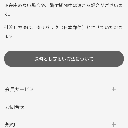
平日朝9:00までのご注文で当日発送
※在庫のない場合や、繁忙期間中は遅れる場合がございま
お支払い回数はお選び頂けます。
す。
※お使いのくクレジットカードによってはお支払い回数をお
選びいただけない場合がございます。
引渡し方法は、ゆうパック（日本郵便）とさせていただき
(1,2,3,5,6,10,12,15,18,20,24,リボ払い)
ます。
［ 支払い可能クレジットカード］
送料とお支払い方法について
会員サービス
お問合せ
代金引換
代引手数料一律400円
規約
平日朝9:00mまでのご注文で当日発送