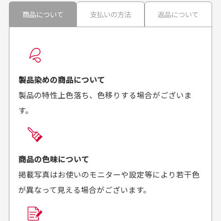
30代男性
30代男性
商品について
支払いの方法
返品について
配送日時の指定は可能ですか？
想像よりもキレイで
画像より商品は綺麗
良かった！
だったと思いました
お届け希望日時をご指定頂けます。
早く送っていただきあり
ポイントもすぐ使えて、
ご注文時にご指定下さい。
製品染めの商品について
がとうございます。丁寧
お安く購入することが出
製品の特性上色落ち、色移りする場合がございま
に梱包されていて、商品
来ました。またお願いし
す。
の状態も良好でした。気
ます、ありがとうござい
買った商品を直接取りに行きたいのですが
に入りました。また機会
ました。
があればよろしくお願い
商品の受け渡しは、ゆうパックでの配送のみとさせて
します！
頂いております。
商品の色味について
掲載写真はお使いのモニターや設定等により若干色
が異なって見える場合がございます。
商品購入からどれくらいで発送してもらえます
か？
30代男性
30代女性