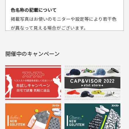
平日午前9時までのご注文で最短当日発送させて頂いて
色名称の記載について
セールかつポイント
状態も良く満足して
おります。
掲載写真はお使いのモニターや設定等により若干色
も使えて、お得に購
おります
それ以降のご注文につきましては翌営業日の発送とさ
入出来ました
が異なって見える場合がございます。
セールかつポイントも使
欲しかったスカートが購
せて頂いております。
えて、お得に購入出来ま
入できました。状態も良
した。状態も非常に良く
く満足しております。
開催中のキャンペーン
送料はいくらかかりますか？
満足です。
実寸サイズについて
一点一点手作業で計測しておりますので、若干の誤
何点ご購入頂いた場合も全国一律で800円とさせて頂
差が生じる場合がございます。
いております。(1配送先につき)
また5,000円(税込)以上お買い物をして頂けた場合は送
料無料となります。
※必ず１つのショッピングカートに複数商品を入れて
においについて
ご注文下さいませ。
ユーズド商品の特性故、メンテンスを行っておりま
30代女性
30代女性
すが、におい（煙草、香水、お香、古着特有の香
り、柔軟剤等)が付着している場合がございます。