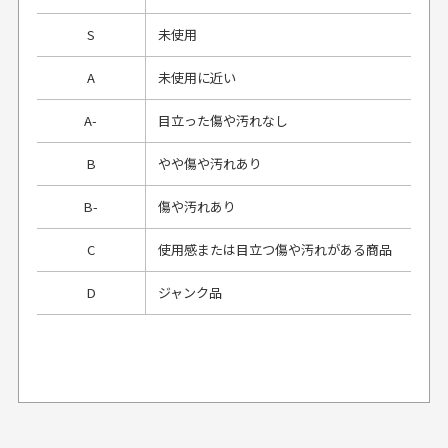
S
未使用
A
未使用に近い
A-
目立った傷や汚れなし
B
やや傷や汚れあり
B-
傷や汚れあり
C
使用感または目立つ傷や汚れがある商品
D
ジャンク品
プレゼント用にラッピングはしてもらえます
か？
申し訳ございませんが商品のラッピングは承っており
ません。