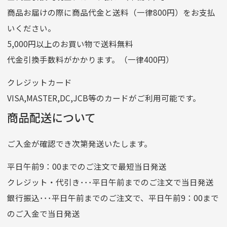
商品お届けの際に商品代金と送料（一律800円）をお支払
ゆうちょ銀行
いください。
ゆうちょ間
5,000円以上のお買い物で送料無料
記号
14710
代金引換手数料がかかります。（一律400円）
番号
7762261
クレジットカード
他銀行から
VISA,MASTER,DC,JCB等のカードがご利用可能です。
店名
四七八（読みヨンナナハチ）
商品配送について
店番
478
ご入金が確認でき次第発送いたします。
預金種目
普通預金
口座番号
0776226
平日午前9：00までのご注文で最短当日発送
口座名義
株式会社一条
クレジット・代引き･･･平日午前までのご注文で当日発送
銀行振込･･･平日午前までのご注文で、平日午前9：00まで
のご入金で当日発送
クレジットカード