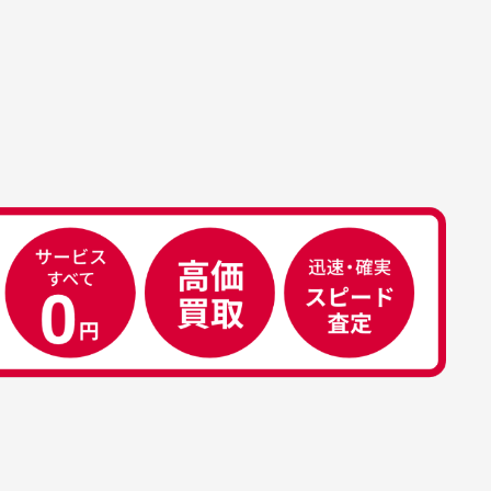
属品について
属品の記載につきましては、弊社に
50代男性
荷した時点での付属品を記載させて
いております。直営店や正規代理店
え
安心して中古ウェアを買え
て購入された際と異なる場合や欠品
るお店です
ある場合もございます。
こ
早い対応でした。 中古品です
り
が綺麗に梱包されており商品
日
を大切にしている感が伝わっ
れ
てきました 「フロント部分に
る
汚れあり」と記載ありました