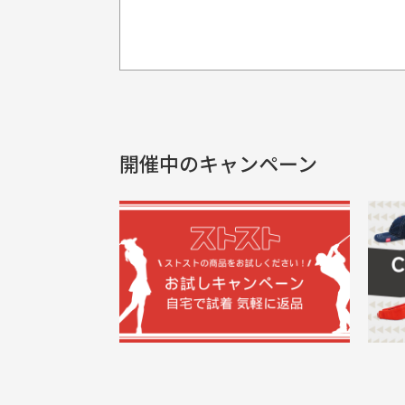
プレゼント用にラッピングはし
銀行振込（前払い）
製品染めの商
入金確認後商品発送となります。
申し訳ございませんが商品のラッピ
製品の特性上
申し込まれた商品と届いた商品が異な
土曜、日曜、祝日は入金確認及び発送業
商品説明に記載されていない汚れやダ
がございます
開催中のキャンペーン
30代男性
尚、お振込み手数料はお客様ご負担とな
配送日時の指定は可能ですか？
申し訳ございませんがイメージが異なる、色
ご注文頂いてから7日以内をお振込み
想像よりもキレイで良かっ
画
お振込み期限が過ぎた場合は自動的にキ
お届け希望日時をご指定頂けます。
た！
と
ご注文時にご指定下さい。
三
早く送っていただきありがと
ポ
色名称の記載
うございます。丁寧に梱包さ
支店名
和歌山支店
く
掲載写真はお
買った商品を直接取りに行きた
れていて、商品の状態も良好
た
口座種別
普通
により若干色
でした。気に入りました。ま
が
口座番号
0255557
ございます。