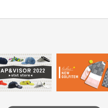
てもらえますか？
品について
商
ングは承っておりません。
色落ち、色移りする場合
掲
っている場合
務は致しておりません。
メージがある商品の場合
。
に
30代男性
30代男性
ります。入金確認後商品発送となります。
ご
身が違うなど、お客様都合による返品・交換はできませんのでご了承下
期限とさせていただきます。
像より商品は綺麗だった
セールかつポイントも使
ャンセル扱いとなりますのでご了承くださいませ。
思いました
て、お得に購入出来まし
菱UFJ銀行
イントもすぐ使えて、お安
セールかつポイントも使え
について
実
購入することが出来まし
て、お得に購入出来ました
使いのモニターや設定等
一
いのですが
。またお願いします、あり
状態も非常に良く満足です
が異なって見える場合が
で
とうございました。
ま