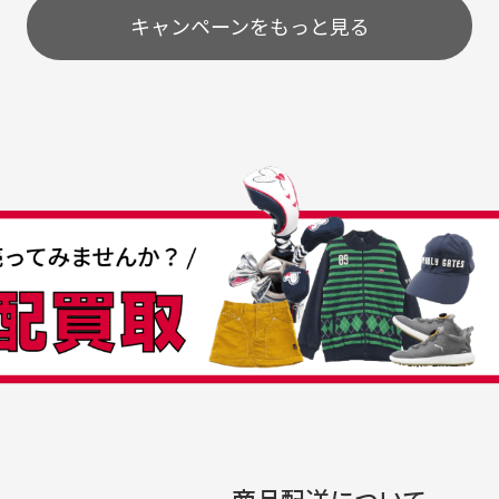
配送のみとさせて頂いております。
キャンペーンをもっと見る
条
うちょ銀行
してもらえますか？
て
付
の特性故、メンテンスを
付
30代女性
30代男性
日発送させて頂いております。
すが、におい（煙草、香
入
営業日の発送とさせて頂いております。
着特有の香り、柔軟剤等)
頂
つも素敵な商品をありが
中古ゴルフウェアの品揃
る場合がございます。
に
うございます
がすごい
み ヨンナナハチ）
が
品です。いつも素敵な商品
専門店というだけあって、
ありがとうございます。
こまでゴルフブランドの取
00円とさせて頂いております。(1配送先につき)
扱いがあるのはすごい。 毎
をして頂けた場合は送料無料となります。
たくさんの商品がアップさ
複数商品を入れてご注文下さいませ。
劣化について
条
ているので新作チェックす
商品配送について