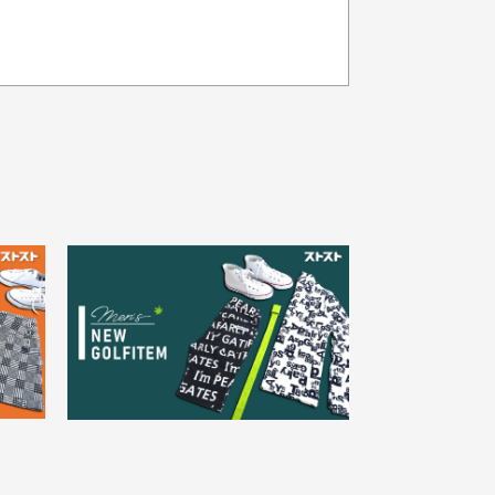
品の色味について
載写真はお使いのモニターや設定等
より若干色が異なって見える場合が
30代女性
ざいます。
さい。
え
状態も良く満足しておりま
た
す
欲しかったスカートが購入で
寸サイズについて
。
きました。状態も良く満足し
点一点手作業で計測しておりますの
。
ております。
、若干の誤差が生じる場合がござい
す。