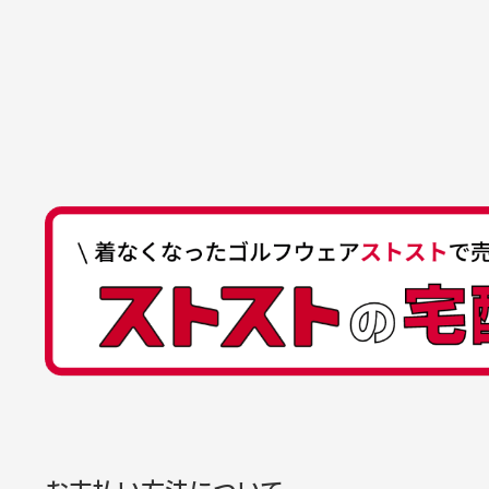
た機会があればよろしくお願
商品の受け渡しは、ゆうパックでの
口座名義
株式会社一
いします！
ゆ
商品購入からどれくらいで発送
ゆうちょ間
においについ
ユーズド商品
記号
14710
30代女性
平日午前9時までのご注文で最短当
行っておりま
それ以降のご注文につきましては翌
番号
7762261
水、お香、古
高価なブルゾンがお安く購
い
他銀行から
が付着してい
入できました
と
送料はいくらかかりますか？
店名
四七八（読
高価なブルゾンがお安く購入
美
店番
478
できました。状態も最高でし
を
何点ご購入頂いた場合も全国一律で8
預金種目
普通預金
た。
また5,000円(税込)以上お買い物
口座番号
0776226
※必ず１つのショッピングカートに
経年
口座名義
株式会社一
お支払い方法について