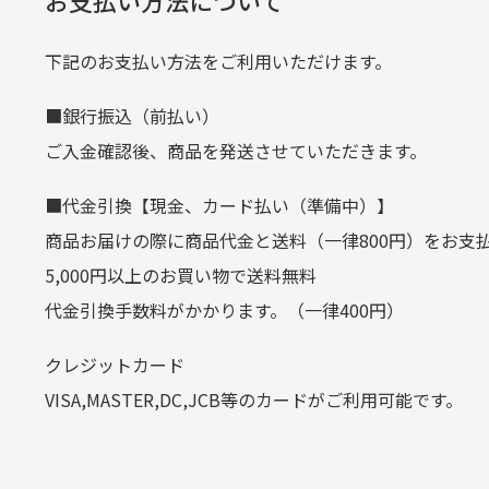
当店
生じ
定休日はありますか？
下記のお支払い方法をご利用いただけます。
クレジットカード
■銀行振込（前払い）
土.日.祝日は定休日となっております
平日朝9:00までのご注文で当日発送
ご入金確認後、商品を発送させていただきます。
その他の休日につきましてはサイト
お支払い回数はお選び頂けます。
■代金引換【現金、カード払い（準備中）】
お使いのくクレジットカードによっては
商品お届けの際に商品代金と送料（一律800円）をお支
カートの有効時間はありますか
(1,2,3,5,6,10,12,15,18,20,24,リボ払い)
5,000円以上のお買い物で送料無料
［ 支払い可能クレジットカード］
代金引換手数料がかかります。（一律400円）
商品をカートに入れられてから12
クレジットカード
お気に入り機能をご利用下さい。
VISA,MASTER,DC,JCB等のカードがご利用可能です。
代金引換