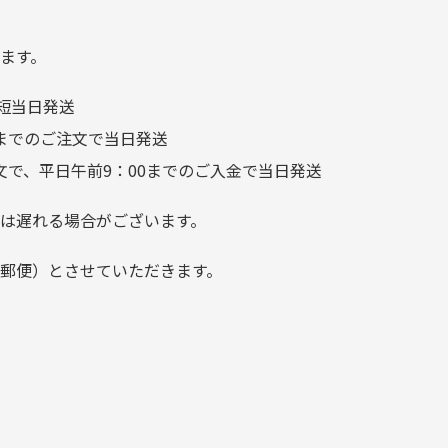
り素材の劣化やパーツの強度低下が
が、 どこ？というぐらい目立
つことなく綺麗な商品でお安
ます。
く購入できて満足です! フリマ
短当日発送
ア […]
前までのご注文で当日発送
文で、平日午前9：00までのご入金で当日発送
は遅れる場合がございます。
郵便）とさせていただきます。
でご注意下さい。