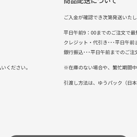
では商品の管理には細心の注意を払っておりますが、経年によ
のが楽しみです。
ている場合がございます。
ご入金が確認でき次第発送いたし
平日午前9：00までのご注文で最
。
クレジット・代引き･･･平日午
上にて告知させて頂きます。
銀行振込･･･平日午前までのご注
お支払い回数をお選びいただけない場合がございます。
払いください。
※在庫のない場合や、繁忙期間中
？
引渡し方法は、ゆうパック（日本
0分操作がない場合は自動的にカート内の商品が削除されますの