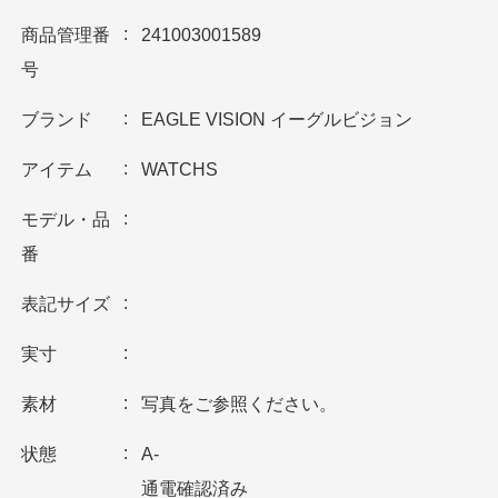
商品管理番
241003001589
号
ブランド
EAGLE VISION イーグルビジョン
アイテム
WATCHS
モデル・品
番
表記サイズ
実寸
素材
写真をご参照ください。
状態
A-
通電確認済み