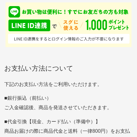
入金確認後商品発送となります。
て、ここまでゴルフブラ
品ですが綺麗に梱包され
※土曜、日曜、祝日は入金確認及び発送業務は致しておりま
ンドの取り扱いがあるの
ており商品を大切にして
せん。
はすごい。 毎日たくさ
いる感が伝わってきまし
申し込まれた商品と届いた商品が異なっている場合
尚、お振込み手数料はお客様ご負担となります。入金確認後
商品発送となります。
んの商品がアップされて
た 「フロント部分に汚
商品説明に記載されていない汚れやダメージがある商品
いるので新作チェックす
れあり」と記載ありまし
の場合
ご注文頂いてから7日以内をお振込み期限とさせ
るのが楽しみです。
たが、 どこ？というぐ
ていただきます。
※申し訳ございませんがイメージが異なる、色身が違うなど、
お客様都合による返品・交換はできませんのでご了承下さい。
らい目立つことなく綺麗
※お振込み期限が過ぎた場合は自動的にキャンセル扱いとな
りますのでご了承くださいませ。
お支払い方法について
な商品でお安く購入でき
て満足です! フリマア
三菱UFJ銀行
下記のお支払い方法をご利用いただけます。
[…]
支店名
和歌山支店
■銀行振込（前払い）
口座種別
普通
ご入金確認後、商品を発送させていただきます。
口座番号
0255557
口座名義
株式会社一条
■代金引換【現金、カード払い（準備中）】
商品お届けの際に商品代金と送料（一律800円）をお支払
ゆうちょ銀行