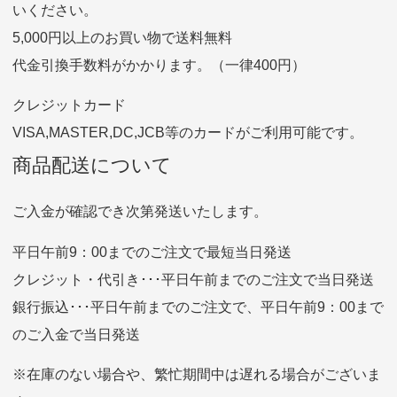
いください。
ゆうちょ間
5,000円以上のお買い物で送料無料
記号
14710
代金引換手数料がかかります。（一律400円）
番号
7762261
クレジットカード
他銀行から
VISA,MASTER,DC,JCB等のカードがご利用可能です。
店名
四七八（読みヨンナナハチ）
商品配送について
店番
478
預金種目
普通預金
ご入金が確認でき次第発送いたします。
口座番号
0776226
平日午前9：00までのご注文で最短当日発送
口座名義
株式会社一条
クレジット・代引き･･･平日午前までのご注文で当日発送
銀行振込･･･平日午前までのご注文で、平日午前9：00まで
のご入金で当日発送
クレジットカード
平日朝9:00までのご注文で当日発送
※在庫のない場合や、繁忙期間中は遅れる場合がございま
お支払い回数はお選び頂けます。