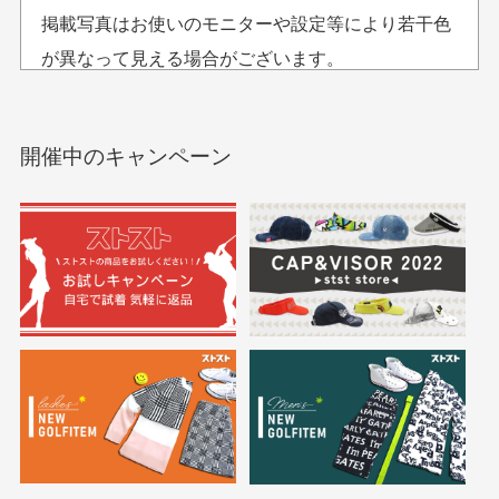
セールかつポイント
状態も良く満足して
おります。
掲載写真はお使いのモニターや設定等により若干色
も使えて、お得に購
おります
それ以降のご注文につきましては翌営業日の発送とさ
入出来ました
が異なって見える場合がございます。
セールかつポイントも使
欲しかったスカートが購
せて頂いております。
えて、お得に購入出来ま
入できました。状態も良
した。状態も非常に良く
く満足しております。
開催中のキャンペーン
送料はいくらかかりますか？
満足です。
実寸サイズについて
一点一点手作業で計測しておりますので、若干の誤
何点ご購入頂いた場合も全国一律で800円とさせて頂い
差が生じる場合がございます。
ております。(1配送先につき)
また5,000円(税込)以上お買い物をして頂けた場合は送
料無料となります。
※必ず１つのショッピングカートに複数商品を入れて
においについて
ご注文下さいませ。
ユーズド商品の特性故、メンテンスを行っておりま
30代女性
30代女性
すが、におい（煙草、香水、お香、古着特有の香
り、柔軟剤等)が付着している場合がございます。
定休日はありますか？
高価なブルゾンがお
いつも素敵な商品を
安く購入できました
ありがとうございま