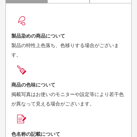
配送日時の指定は可能ですか？
想像よりもキレイで
画像より商品は綺麗
良かった！
だったと思いました
お届け希望日時をご指定頂けます。
早く送っていただきあり
ポイントもすぐ使えて、
ご注文時にご指定下さい。
製品染めの商品について
がとうございます。丁寧
お安く購入することが出
製品の特性上色落ち、色移りする場合がございま
に梱包されていて、商品
来ました。またお願いし
す。
の状態も良好でした。気
ます、ありがとうござい
買った商品を直接取りに行きたいのですが
に入りました。また機会
ました。
があればよろしくお願い
商品の受け渡しは、ゆうパックでの配送のみとさせて
します！
頂いております。
商品の色味について
掲載写真はお使いのモニターや設定等により若干色
が異なって見える場合がございます。
商品購入からどれくらいで発送してもらえます
か？
30代男性
30代女性
平日午前9時までのご注文で最短当日発送させて頂いて
色名称の記載について