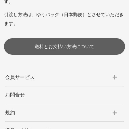
す。
※お使いのくクレジットカードによってはお支払い回数をお
選びいただけない場合がございます。
引渡し方法は、ゆうパック（日本郵便）とさせていただき
(1,2,3,5,6,10,12,15,18,20,24,リボ払い)
ます。
［ 支払い可能クレジットカード］
送料とお支払い方法について
会員サービス
代金引換
お問合せ
代引手数料一律400円
規約
平日朝9:00mまでのご注文で当日発送
商品お届け時に配達員へご精算をお願い致しま