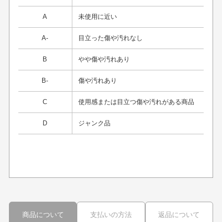
A
未使用に近い
A-
目立った傷や汚れなし
B
やや傷や汚れあり
B-
傷や汚れあり
C
使用感または目立つ傷や汚れがある商品
D
ジャンク品
プレゼント用にラッピングはしてもらえます
か？
申し訳ございませんが商品のラッピングは承っており
ません。
30代男性
30代男性
商品について
支払いの方法
返品について