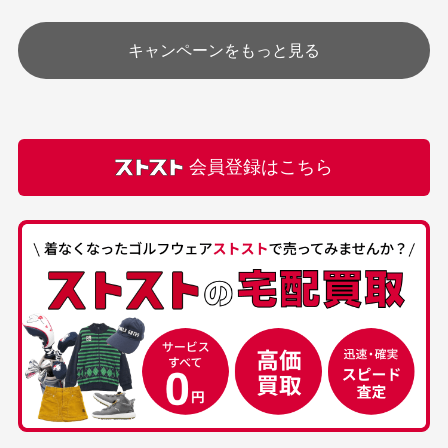
す
土.日.祝日は定休日となっております。
高価なブルゾンがお安く
美品です。いつも素敵な
キャンペーンをもっと見る
その他の休日につきましてはサイト上にて告知させて
付属品について
購入できました。状態も
商品をありがとうござい
頂きます。
付属品の記載につきましては、弊社に入荷した時点
最高でした。
ます。
での付属品を記載させて頂いております。直営店や
正規代理店にて購入された際と異なる場合や欠品が
カートの有効時間はありますか？
会員登録はこちら
ある場合もございます。
商品をカートに入れられてから120分操作がない場合は
自動的にカート内の商品が削除されますのでご注意下
さい。
経年劣化について
お気に入り機能をご利用下さい。
当店では商品の管理には細心の注意を払っておりま
30代男性
50代男性
すが、経年により素材の劣化やパーツの強度低下が
生じている場合がございます。
中古ゴルフウェアの
安心して中古ウェア
品揃えがすごい
を買えるお店です
銀行振込（前払い）
専門店というだけあっ
早い対応でした。 中古