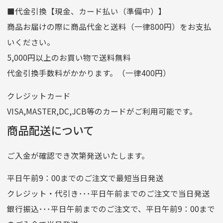
■代金引換【現金、カード払い（準備中）】
口座名義
株式会社一条
商品お届けの際に商品代金と送料（一律800円）をお支払
ゆうちょ銀行
いください。
ゆうちょ間
5,000円以上のお買い物で送料無料
記号
14710
代金引換手数料がかかります。（一律400円）
番号
7762261
クレジットカード
他銀行から
VISA,MASTER,DC,JCB等のカードがご利用可能です。
店名
四七八（読みヨンナナハチ）
商品配送について
店番
478
ご入金が確認でき次第発送いたします。
預金種目
普通預金
口座番号
0776226
平日午前9：00までのご注文で最短当日発送
口座名義
株式会社一条
クレジット・代引き･･･平日午前までのご注文で当日発送
銀行振込･･･平日午前までのご注文で、平日午前9：00まで