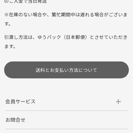
のご入金で当日発送
クレジットカード
平日朝9:00までのご注文で当日発送
※在庫のない場合や、繁忙期間中は遅れる場合がございま
お支払い回数はお選び頂けます。
す。
※お使いのくクレジットカードによってはお支払い回数をお
選びいただけない場合がございます。
引渡し方法は、ゆうパック（日本郵便）とさせていただき
(1,2,3,5,6,10,12,15,18,20,24,リボ払い)
ます。
［ 支払い可能クレジットカード］
送料とお支払い方法について
会員サービス
お問合せ
代金引換
代引手数料一律400円