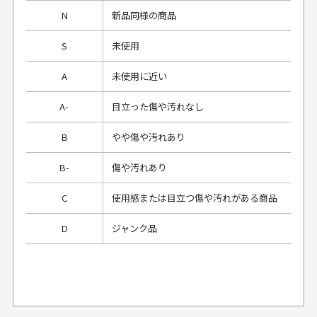
N
新品同様の商品
S
未使用
A
未使用に近い
A-
目立った傷や汚れなし
B
やや傷や汚れあり
B-
傷や汚れあり
C
使用感または目立つ傷や汚れがある商品
D
ジャンク品
プレゼント用にラッピングはしてもらえます
か？
申し訳ございませんが商品のラッピングは承っており