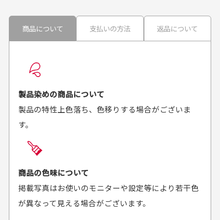
ません。
30代男性
30代男性
商品について
支払いの方法
返品について
配送日時の指定は可能ですか？
想像よりもキレイで
画像より商品は綺麗
良かった！
だったと思いました
お届け希望日時をご指定頂けます。
早く送っていただきあり
ポイントもすぐ使えて、
ご注文時にご指定下さい。
製品染めの商品について
がとうございます。丁寧
お安く購入することが出
製品の特性上色落ち、色移りする場合がございま
に梱包されていて、商品
来ました。またお願いし
す。
の状態も良好でした。気
ます、ありがとうござい
買った商品を直接取りに行きたいのですが
に入りました。また機会
ました。
があればよろしくお願い
商品の受け渡しは、ゆうパックでの配送のみとさせて
します！
頂いております。
商品の色味について
掲載写真はお使いのモニターや設定等により若干色
が異なって見える場合がございます。
商品購入からどれくらいで発送してもらえます
か？