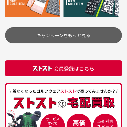
り、柔軟剤等)が付着している場合がございます。
定休日はありますか？
高価なブルゾンがお
いつも素敵な商品を
安く購入できました
ありがとうございま
す
土.日.祝日は定休日となっております。
高価なブルゾンがお安く
美品です。いつも素敵な
キャンペーンをもっと見る
その他の休日につきましてはサイト上にて告知させて
付属品について
購入できました。状態も
商品をありがとうござい
頂きます。
付属品の記載につきましては、弊社に入荷した時点
最高でした。
ます。
での付属品を記載させて頂いております。直営店や
正規代理店にて購入された際と異なる場合や欠品が
カートの有効時間はありますか？
会員登録はこちら
ある場合もございます。
商品をカートに入れられてから120分操作がない場合
は自動的にカート内の商品が削除されますのでご注意
下さい。
経年劣化について
お気に入り機能をご利用下さい。
当店では商品の管理には細心の注意を払っておりま
30代男性
50代男性
すが、経年により素材の劣化やパーツの強度低下が
生じている場合がございます。