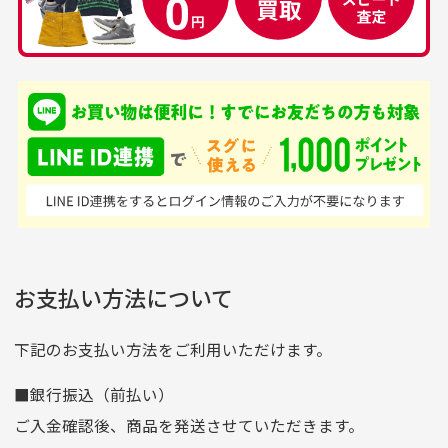
中古ゴルフウェアの
安心して中古ウェア
品揃えがすごい
を買えるお店です
銀行振込（前払い）
専門店というだけあっ
早い対応でした。 中古
入金確認後商品発送となります。
て、ここまでゴルフブラ
品ですが綺麗に梱包され
※土曜、日曜、祝日は入金確認及び発送業務は致しておりま
ンドの取り扱いがあるの
ており商品を大切にして
せん。
はすごい。 毎日たくさ
いる感が伝わってきまし
申し込まれた商品と届いた商品が異なっている場合
尚、お振込み手数料はお客様ご負担となります。入金確認後
商品発送となります。
んの商品がアップされて
た 「フロント部分に汚
商品説明に記載されていない汚れやダメージがある商品
いるので新作チェックす
れあり」と記載ありまし
の場合
ご注文頂いてから7日以内をお振込み期限とさせ
るのが楽しみです。
たが、 どこ？というぐ
ていただきます。
※申し訳ございませんがイメージが異なる、色身が違うなど、
お客様都合による返品・交換はできませんのでご了承下さい。
らい目立つことなく綺麗
※お振込み期限が過ぎた場合は自動的にキャンセル扱いとな
お支払い方法について
りますのでご了承くださいませ。
な商品でお安く購入でき
て満足です! フリマア
三菱UFJ銀行
下記のお支払い方法をご利用いただけます。
[…]
支店名
和歌山支店
■銀行振込（前払い）
口座種別
普通
ご入金確認後、商品を発送させていただきます。
口座番号
0255557