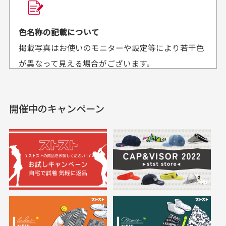
30代男性
30代女性
平日午前9時までのご注文で最短当日発送させて頂いて
色名称の記載について
セールかつポイント
状態も良く満足して
おります。
掲載写真はお使いのモニターや設定等により若干色
も使えて、お得に購
おります
それ以降のご注文につきましては翌営業日の発送とさ
入出来ました
が異なって見える場合がございます。
セールかつポイントも使
欲しかったスカートが購
せて頂いております。
えて、お得に購入出来ま
入できました。状態も良
した。状態も非常に良く
く満足しております。
開催中のキャンペーン
送料はいくらかかりますか？
満足です。
実寸サイズについて
一点一点手作業で計測しておりますので、若干の誤
何点ご購入頂いた場合も全国一律で800円とさせて頂
差が生じる場合がございます。
いております。(1配送先につき)
また5,000円(税込)以上お買い物をして頂けた場合は送
料無料となります。
※必ず１つのショッピングカートに複数商品を入れて
においについて
ご注文下さいませ。
ユーズド商品の特性故、メンテンスを行っておりま
30代女性
30代女性
すが、におい（煙草、香水、お香、古着特有の香