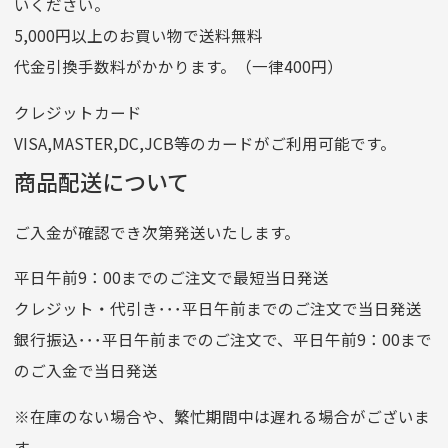
いください。
ゆうちょ間
5,000円以上のお買い物で送料無料
記号
14710
代金引換手数料がかかります。（一律400円）
番号
7762261
クレジットカード
他銀行から
VISA,MASTER,DC,JCB等のカードがご利用可能です。
店名
四七八（読みヨンナナハチ）
商品配送について
店番
478
ご入金が確認でき次第発送いたします。
預金種目
普通預金
口座番号
0776226
平日午前9：00までのご注文で最短当日発送
口座名義
株式会社一条
クレジット・代引き･･･平日午前までのご注文で当日発送
銀行振込･･･平日午前までのご注文で、平日午前9：00まで
のご入金で当日発送
クレジットカード
平日朝9:00までのご注文で当日発送
※在庫のない場合や、繁忙期間中は遅れる場合がございま
お支払い回数はお選び頂けます。
す。