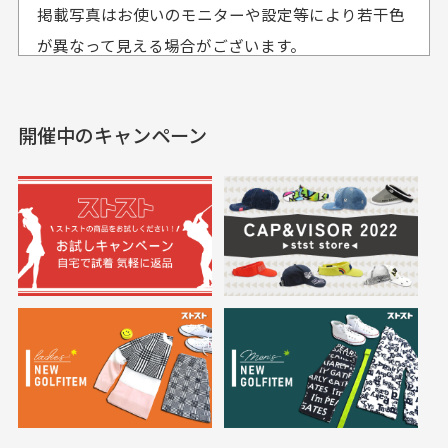
おります。
掲載写真はお使いのモニターや設定等により若干色
も使えて、お得に購
おります
それ以降のご注文につきましては翌営業日の発送とさ
入出来ました
が異なって見える場合がございます。
セールかつポイントも使
欲しかったスカートが購
せて頂いております。
えて、お得に購入出来ま
入できました。状態も良
した。状態も非常に良く
く満足しております。
開催中のキャンペーン
送料はいくらかかりますか？
満足です。
実寸サイズについて
一点一点手作業で計測しておりますので、若干の誤
何点ご購入頂いた場合も全国一律で800円とさせて頂
差が生じる場合がございます。
いております。(1配送先につき)
また5,000円(税込)以上お買い物をして頂けた場合は送
料無料となります。
※必ず１つのショッピングカートに複数商品を入れて
においについて
ご注文下さいませ。
ユーズド商品の特性故、メンテンスを行っておりま
30代女性
30代女性
すが、におい（煙草、香水、お香、古着特有の香
り、柔軟剤等)が付着している場合がございます。
定休日はありますか？
高価なブルゾンがお
いつも素敵な商品を
安く購入できました
ありがとうございま