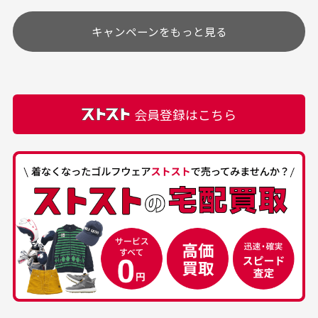
す
土.日.祝日は定休日となっております。
高価なブルゾンがお安く
美品です。いつも素敵な
キャンペーンをもっと見る
その他の休日につきましてはサイト上にて告知させて
付属品について
購入できました。状態も
商品をありがとうござい
頂きます。
付属品の記載につきましては、弊社に入荷した時点
最高でした。
ます。
での付属品を記載させて頂いております。直営店や
正規代理店にて購入された際と異なる場合や欠品が
カートの有効時間はありますか？
会員登録はこちら
ある場合もございます。
商品をカートに入れられてから120分操作がない場合
は自動的にカート内の商品が削除されますのでご注意
下さい。
経年劣化について
お気に入り機能をご利用下さい。
当店では商品の管理には細心の注意を払っておりま
30代男性
50代男性
すが、経年により素材の劣化やパーツの強度低下が
生じている場合がございます。
中古ゴルフウェアの
安心して中古ウェア
品揃えがすごい
を買えるお店です
銀行振込（前払い）
専門店というだけあっ
早い対応でした。 中古