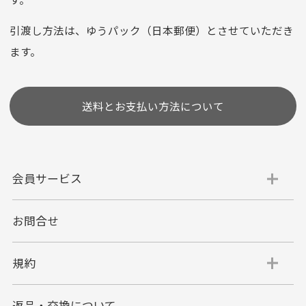
※お使いのくクレジットカードによってはお支払い回数をお
選びいただけない場合がございます。
引渡し方法は、ゆうパック（日本郵便）とさせていただき
(1,2,3,5,6,10,12,15,18,20,24,リボ払い)
ます。
［ 支払い可能クレジットカード］
送料とお支払い方法について
会員サービス
お問合せ
代金引換
代引手数料一律400円
規約
平日朝9:00mまでのご注文で当日発送
商品お届け時に配達員へご精算をお願い致しま
返品・交換について