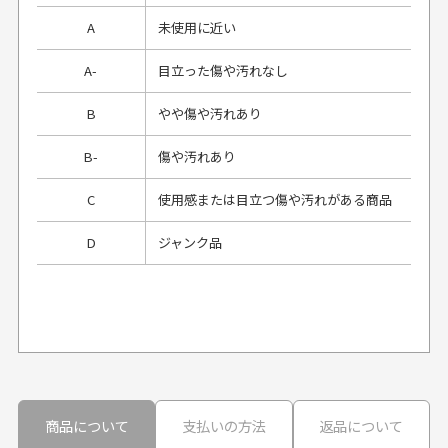
A
未使用に近い
A-
目立った傷や汚れなし
B
やや傷や汚れあり
B-
傷や汚れあり
C
使用感または目立つ傷や汚れがある商品
D
ジャンク品
プレゼント用にラッピングはしてもらえます
か？
申し訳ございませんが商品のラッピングは承っており
ません。
30代男性
30代男性
商品について
支払いの方法
返品について