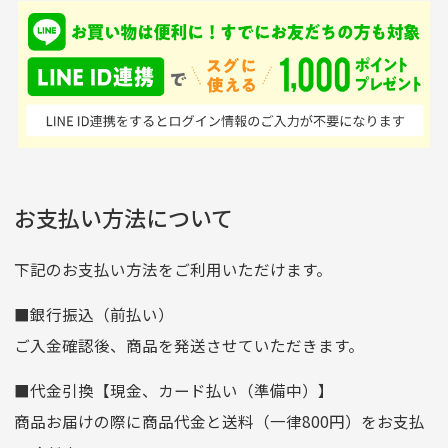
入金確認後商品発送となります。
て、ここまでゴルフブラ
品ですが綺麗に梱包され
※土曜、日曜、祝日は入金確認及び発送業務は致しておりま
ンドの取り扱いがあるの
ており商品を大切にして
せん。
はすごい。 毎日たくさ
いる感が伝わってきまし
申し込まれた商品と届いた商品が異なっている場合
尚、お振込み手数料はお客様ご負担となります。入金確認後
商品発送となります。
んの商品がアップされて
た 「フロント部分に汚
商品説明に記載されていない汚れやダメージがある商品
いるので新作チェックす
れあり」と記載ありまし
の場合
ご注文頂いてから7日以内をお振込み期限とさせ
るのが楽しみです。
たが、 どこ？というぐ
ていただきます。
※申し訳ございませんがイメージが異なる、色身が違うなど、
お客様都合による返品・交換はできませんのでご了承下さい。
らい目立つことなく綺麗
※お振込み期限が過ぎた場合は自動的にキャンセル扱いとな
お支払い方法について
りますのでご了承くださいませ。
な商品でお安く購入でき
て満足です! フリマア
三菱UFJ銀行
下記のお支払い方法をご利用いただけます。
[…]
支店名
和歌山支店
■銀行振込（前払い）
口座種別
普通
ご入金確認後、商品を発送させていただきます。
口座番号
0255557
■代金引換【現金、カード払い（準備中）】
口座名義
株式会社一条
商品お届けの際に商品代金と送料（一律800円）をお支払
ゆうちょ銀行