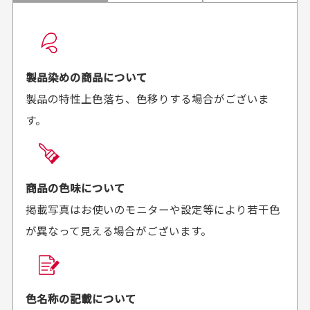
配送日時の指定は可能ですか？
想像よりもキレイで
画像より商品は綺麗
良かった！
だったと思いました
お届け希望日時をご指定頂けます。
早く送っていただきあり
ポイントもすぐ使えて、
ご注文時にご指定下さい。
製品染めの商品について
がとうございます。丁寧
お安く購入することが出
製品の特性上色落ち、色移りする場合がございま
に梱包されていて、商品
来ました。またお願いし
す。
の状態も良好でした。気
ます、ありがとうござい
買った商品を直接取りに行きたいのですが
に入りました。また機会
ました。
があればよろしくお願い
商品の受け渡しは、ゆうパックでの配送のみとさせて
します！
頂いております。
商品の色味について
掲載写真はお使いのモニターや設定等により若干色
が異なって見える場合がございます。
商品購入からどれくらいで発送してもらえます
か？
30代男性
30代女性
平日午前9時までのご注文で最短当日発送させて頂いて
色名称の記載について
セールかつポイント
状態も良く満足して