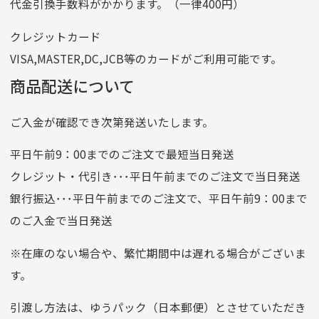
代金引換手数料がかかります。（一律400円）
番号
7762261
クレジットカード
他銀行から
VISA,MASTER,DC,JCB等のカードがご利用可能です。
店名
四七八（読みヨンナナハチ）
商品配送について
店番
478
ご入金が確認でき次第発送いたします。
預金種目
普通預金
口座番号
0776226
平日午前9：00までのご注文で最短当日発送
口座名義
株式会社一条
クレジット・代引き･･･平日午前までのご注文で当日発送
銀行振込･･･平日午前までのご注文で、平日午前9：00まで
のご入金で当日発送
クレジットカード
平日朝9:00までのご注文で当日発送
※在庫のない場合や、繁忙期間中は遅れる場合がございま
お支払い回数はお選び頂けます。
す。
※お使いのくクレジットカードによってはお支払い回数をお
選びいただけない場合がございます。
引渡し方法は、ゆうパック（日本郵便）とさせていただき
(1,2,3,5,6,10,12,15,18,20,24,リボ払い)