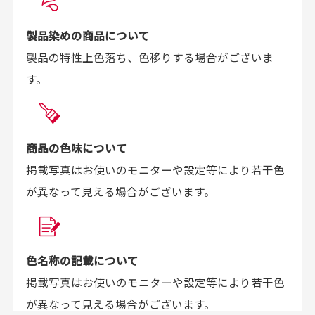
お届け希望日時をご指定頂けます。
早く送っていただきあり
ポイントもすぐ使えて、
ご注文時にご指定下さい。
製品染めの商品について
がとうございます。丁寧
お安く購入することが出
製品の特性上色落ち、色移りする場合がございま
に梱包されていて、商品
来ました。またお願いし
す。
の状態も良好でした。気
ます、ありがとうござい
買った商品を直接取りに行きたいのですが
に入りました。また機会
ました。
があればよろしくお願い
商品の受け渡しは、ゆうパックでの配送のみとさせて
します！
頂いております。
商品の色味について
掲載写真はお使いのモニターや設定等により若干色
が異なって見える場合がございます。
商品購入からどれくらいで発送してもらえます
か？
30代男性
30代女性
平日午前9時までのご注文で最短当日発送させて頂いて
色名称の記載について
セールかつポイント
状態も良く満足して
おります。
掲載写真はお使いのモニターや設定等により若干色
も使えて、お得に購
おります
それ以降のご注文につきましては翌営業日の発送とさ
入出来ました
が異なって見える場合がございます。
セールかつポイントも使
欲しかったスカートが購
せて頂いております。