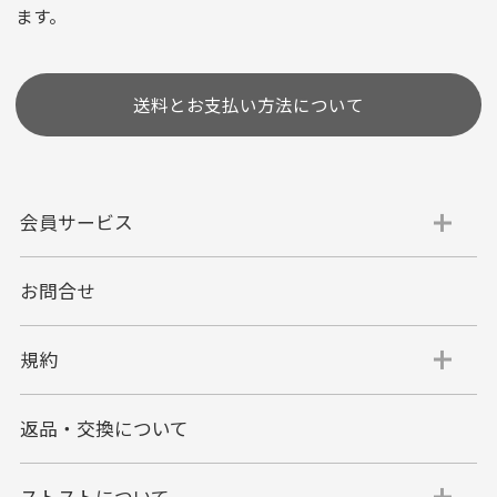
ます。
［ 支払い可能クレジットカード］
送料とお支払い方法について
会員サービス
お問合せ
代金引換
代引手数料一律400円
規約
平日朝9:00mまでのご注文で当日発送
商品お届け時に配達員へご精算をお願い致しま
返品・交換について
す。
代金引換でのお支払い方法は現金のみとなりま
す。
ストストについて