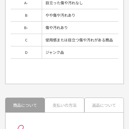
A-
目立った傷や汚れなし
B
やや傷や汚れあり
B-
傷や汚れあり
C
使用感または目立つ傷や汚れがある商品
D
ジャンク品
プレゼント用にラッピングはしてもらえます
か？
申し訳ございませんが商品のラッピングは承っており
ません。
30代男性
30代男性
商品について
支払いの方法
返品について
配送日時の指定は可能ですか？
想像よりもキレイで
画像より商品は綺麗
良かった！
だったと思いました