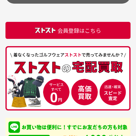
頂きます。
付属品の記載につきましては、弊社に入荷した時点
最高でした。
ます。
での付属品を記載させて頂いております。直営店や
正規代理店にて購入された際と異なる場合や欠品が
カートの有効時間はありますか？
会員登録はこちら
ある場合もございます。
商品をカートに入れられてから120分操作がない場合
は自動的にカート内の商品が削除されますのでご注意
下さい。
経年劣化について
お気に入り機能をご利用下さい。
当店では商品の管理には細心の注意を払っておりま
30代男性
50代男性
すが、経年により素材の劣化やパーツの強度低下が
生じている場合がございます。
中古ゴルフウェアの
安心して中古ウェア
品揃えがすごい
を買えるお店です
銀行振込（前払い）
専門店というだけあっ
早い対応でした。 中古
入金確認後商品発送となります。
て、ここまでゴルフブラ
品ですが綺麗に梱包され
※土曜、日曜、祝日は入金確認及び発送業務は致しておりま
ンドの取り扱いがあるの
ており商品を大切にして
せん。