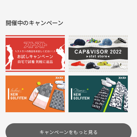
えて、お得に購入出来ま
入できました。状態も良
した。状態も非常に良く
く満足しております。
開催中のキャンペーン
送料はいくらかかりますか？
満足です。
実寸サイズについて
一点一点手作業で計測しておりますので、若干の誤
何点ご購入頂いた場合も全国一律で800円とさせて頂
差が生じる場合がございます。
いております。(1配送先につき)
また5,000円(税込)以上お買い物をして頂けた場合は送
料無料となります。
※必ず１つのショッピングカートに複数商品を入れて
においについて
ご注文下さいませ。
ユーズド商品の特性故、メンテンスを行っておりま
30代女性
30代女性
すが、におい（煙草、香水、お香、古着特有の香
り、柔軟剤等)が付着している場合がございます。
定休日はありますか？
高価なブルゾンがお
いつも素敵な商品を
安く購入できました
ありがとうございま
す
土.日.祝日は定休日となっております。
高価なブルゾンがお安く
美品です。いつも素敵な
キャンペーンをもっと見る
その他の休日につきましてはサイト上にて告知させて
付属品について
購入できました。状態も
商品をありがとうござい