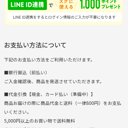
はすごい。 毎日たくさ
いる感が伝わってきまし
申し込まれた商品と届いた商品が異なっている場合
尚、お振込み手数料はお客様ご負担となります。入金確認後
商品発送となります。
んの商品がアップされて
た 「フロント部分に汚
商品説明に記載されていない汚れやダメージがある商品
いるので新作チェックす
れあり」と記載ありまし
の場合
ご注文頂いてから7日以内をお振込み期限とさせ
るのが楽しみです。
たが、 どこ？というぐ
ていただきます。
※申し訳ございませんがイメージが異なる、色身が違うなど、
お客様都合による返品・交換はできませんのでご了承下さい。
らい目立つことなく綺麗
※お振込み期限が過ぎた場合は自動的にキャンセル扱いとな
お支払い方法について
りますのでご了承くださいませ。
な商品でお安く購入でき
て満足です! フリマア
三菱UFJ銀行
下記のお支払い方法をご利用いただけます。
[…]
支店名
和歌山支店
■銀行振込（前払い）
口座種別
普通
ご入金確認後、商品を発送させていただきます。
口座番号
0255557
■代金引換【現金、カード払い（準備中）】
口座名義
株式会社一条
商品お届けの際に商品代金と送料（一律800円）をお支払
ゆうちょ銀行
いください。
ゆうちょ間
5,000円以上のお買い物で送料無料
記号
14710