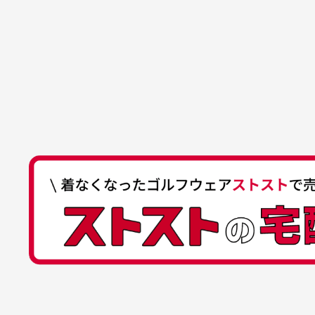
でした。気に入りました。ま
が
口座番号
0255557
ございます。
た機会があればよろしくお願
商品の受け渡しは、ゆうパックでの
口座名義
株式会社一
いします！
ゆ
商品購入からどれくらいで発送
ゆうちょ間
においについ
ユーズド商品
記号
14710
30代女性
平日午前9時までのご注文で最短当
行っておりま
それ以降のご注文につきましては翌
番号
7762261
水、お香、古
高価なブルゾンがお安く購
い
他銀行から
が付着してい
入できました
と
送料はいくらかかりますか？
店名
四七八（読
高価なブルゾンがお安く購入
美
店番
478
できました。状態も最高でし
を
何点ご購入頂いた場合も全国一律で8
預金種目
普通預金
た。
また5,000円(税込)以上お買い物
口座番号
0776226