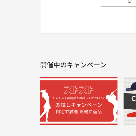
D
プレゼント用にラッピングはし
銀行振込（前払い）
製品染めの商
入金確認後商品発送となります。
申し訳ございませんが商品のラッピ
製品の特性上
申し込まれた商品と届いた商品が異な
土曜、日曜、祝日は入金確認及び発送業
商品説明に記載されていない汚れやダ
がございます
開催中のキャンペーン
30代男性
尚、お振込み手数料はお客様ご負担とな
配送日時の指定は可能ですか？
申し訳ございませんがイメージが異なる、色
ご注文頂いてから7日以内をお振込み
想像よりもキレイで良かっ
画
お振込み期限が過ぎた場合は自動的にキ
お届け希望日時をご指定頂けます。
た！
と
ご注文時にご指定下さい。
三
早く送っていただきありがと
ポ
色名称の記載
うございます。丁寧に梱包さ
支店名
和歌山支店
く
掲載写真はお
買った商品を直接取りに行きた
れていて、商品の状態も良好
た
口座種別
普通
により若干色