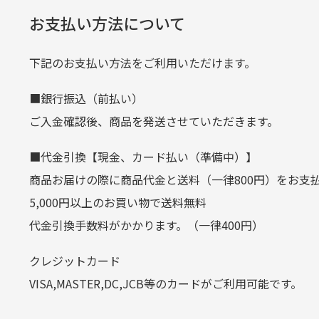
※必ず１つのショッピングカートに
経年
口座名義
株式会社一
お支払い方法について
当店
生じ
定休日はありますか？
下記のお支払い方法をご利用いただけます。
クレジットカード
■銀行振込（前払い）
土.日.祝日は定休日となっております
平日朝9:00までのご注文で当日発送
ご入金確認後、商品を発送させていただきます。
その他の休日につきましてはサイト
お支払い回数はお選び頂けます。
■代金引換【現金、カード払い（準備中）】
お使いのくクレジットカードによっては
商品お届けの際に商品代金と送料（一律800円）をお支
カートの有効時間はありますか
(1,2,3,5,6,10,12,15,18,20,24,リボ払い)
5,000円以上のお買い物で送料無料
［ 支払い可能クレジットカード］
代金引換手数料がかかります。（一律400円）
商品をカートに入れられてから12
クレジットカード
お気に入り機能をご利用下さい。
VISA,MASTER,DC,JCB等のカードがご利用可能です。