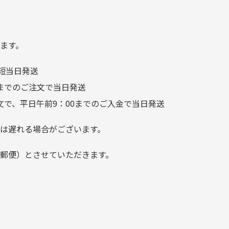
る
汚れあり」と記載ありました
り素材の劣化やパーツの強度低下が
が、 どこ？というぐらい目立
つことなく綺麗な商品でお安
ます。
く購入できて満足です! フリマ
短当日発送
ア […]
前までのご注文で当日発送
文で、平日午前9：00までのご入金で当日発送
は遅れる場合がございます。
郵便）とさせていただきます。
でご注意下さい。