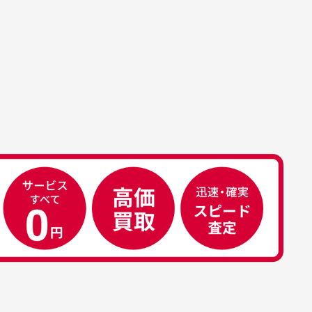
す。
属品について
属品の記載につきましては、弊社に
50代男性
荷した時点での付属品を記載させて
いております。直営店や正規代理店
え
安心して中古ウェアを買え
て購入された際と異なる場合や欠品
るお店です
ある場合もございます。
こ
早い対応でした。 中古品です
り
が綺麗に梱包されており商品
日
を大切にしている感が伝わっ
れ
てきました 「フロント部分に