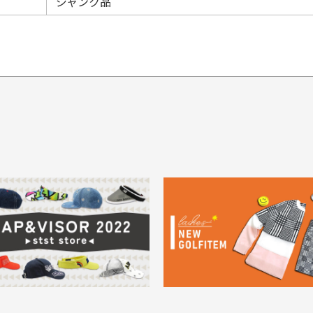
ジャンク品
てもらえますか？
品について
商
ングは承っておりません。
色落ち、色移りする場合
掲
っている場合
務は致しておりません。
メージがある商品の場合
。
に
30代男性
30代男性
ります。入金確認後商品発送となります。
ご
身が違うなど、お客様都合による返品・交換はできませんのでご了承下
期限とさせていただきます。
像より商品は綺麗だった
セールかつポイントも使
ャンセル扱いとなりますのでご了承くださいませ。
思いました
て、お得に購入出来まし
菱UFJ銀行
イントもすぐ使えて、お安
セールかつポイントも使え
について
実
購入することが出来まし
て、お得に購入出来ました
使いのモニターや設定等
一
いのですが
。またお願いします、あり
状態も非常に良く満足です
が異なって見える場合が
で