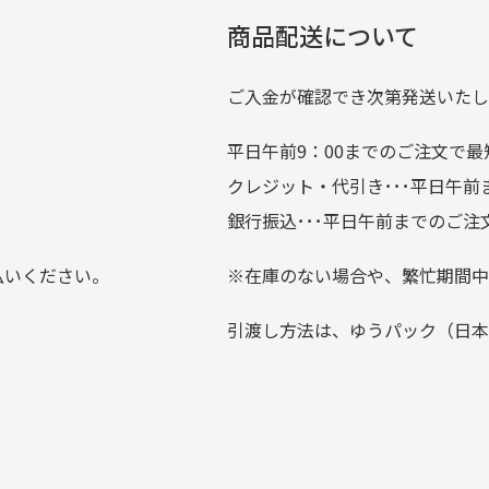
複数商品を入れてご注文下さいませ。
劣化について
条
ているので新作チェックす
商品配送について
では商品の管理には細心の注意を払っておりますが、経年によ
のが楽しみです。
ている場合がございます。
ご入金が確認でき次第発送いたし
平日午前9：00までのご注文で最
。
クレジット・代引き･･･平日午
上にて告知させて頂きます。
銀行振込･･･平日午前までのご注
お支払い回数をお選びいただけない場合がございます。
払いください。
※在庫のない場合や、繁忙期間中
？
引渡し方法は、ゆうパック（日本
0分操作がない場合は自動的にカート内の商品が削除されますの