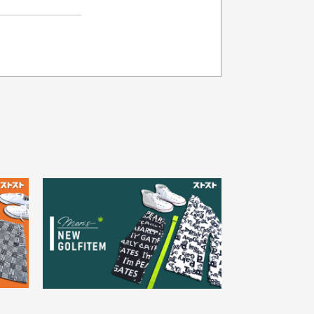
品の色味について
載写真はお使いのモニターや設定等
より若干色が異なって見える場合が
30代女性
ざいます。
さい。
え
状態も良く満足しておりま
た
す
欲しかったスカートが購入で
寸サイズについて
。
きました。状態も良く満足し
点一点手作業で計測しておりますの
。
ております。
、若干の誤差が生じる場合がござい