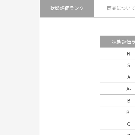
状態評価ランク
商品につい
状態評価
N
S
A
A-
B
B-
C