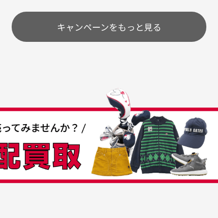
とうございました。
ま
配送のみとさせて頂いております。
キャンペーンをもっと見る
条
うちょ銀行
してもらえますか？
て
付
の特性故、メンテンスを
付
30代女性
30代男性
日発送させて頂いております。
すが、におい（煙草、香
入
営業日の発送とさせて頂いております。
着特有の香り、柔軟剤等)
頂
つも素敵な商品をありが
中古ゴルフウェアの品揃
る場合がございます。
に
うございます
がすごい
み ヨンナナハチ）
が
品です。いつも素敵な商品
専門店というだけあって、
ありがとうございます。
こまでゴルフブランドの取
00円とさせて頂いております。(1配送先につき)
扱いがあるのはすごい。 毎
をして頂けた場合は送料無料となります。
たくさんの商品がアップさ