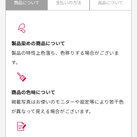
商品について
支払いの方法
返品について
配送日時の指定は可能ですか？
想像よりもキレイで
画像より商品は綺麗
良かった！
だったと思いました
お届け希望日時をご指定頂けます。
早く送っていただきあり
ポイントもすぐ使えて、
ご注文時にご指定下さい。
製品染めの商品について
がとうございます。丁寧
お安く購入することが出
製品の特性上色落ち、色移りする場合がございま
に梱包されていて、商品
来ました。またお願いし
す。
の状態も良好でした。気
ます、ありがとうござい
買った商品を直接取りに行きたいのですが
に入りました。また機会
ました。
があればよろしくお願い
商品の受け渡しは、ゆうパックでの配送のみとさせて
します！
頂いております。
商品の色味について
掲載写真はお使いのモニターや設定等により若干色
が異なって見える場合がございます。
商品購入からどれくらいで発送してもらえます
か？
30代男性
30代女性