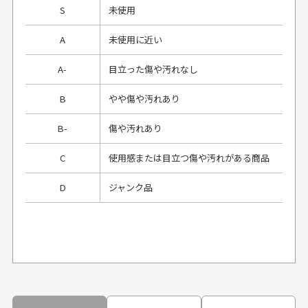
S
未使用
A
未使用に近い
A-
目立った傷や汚れなし
B
やや傷や汚れあり
B-
傷や汚れあり
C
使用感または目立つ傷や汚れがある商品
D
ジャンク品
プレゼント用にラッピングはしてもらえます
か？
申し訳ございませんが商品のラッピングは承っており
ません。
30代男性
30代男性