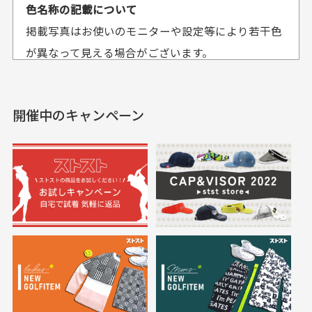
平日午前9時までのご注文で最短当日発送させて頂いて
色名称の記載について
セールかつポイント
状態も良く満足して
おります。
掲載写真はお使いのモニターや設定等により若干色
も使えて、お得に購
おります
それ以降のご注文につきましては翌営業日の発送とさ
入出来ました
が異なって見える場合がございます。
セールかつポイントも使
欲しかったスカートが購
せて頂いております。
えて、お得に購入出来ま
入できました。状態も良
した。状態も非常に良く
く満足しております。
開催中のキャンペーン
送料はいくらかかりますか？
満足です。
実寸サイズについて
一点一点手作業で計測しておりますので、若干の誤
何点ご購入頂いた場合も全国一律で800円とさせて頂
差が生じる場合がございます。
いております。(1配送先につき)
また5,000円(税込)以上お買い物をして頂けた場合は送
料無料となります。
※必ず１つのショッピングカートに複数商品を入れて
においについて
ご注文下さいませ。
ユーズド商品の特性故、メンテンスを行っておりま
30代女性
30代女性
すが、におい（煙草、香水、お香、古着特有の香
り、柔軟剤等)が付着している場合がございます。
定休日はありますか？
高価なブルゾンがお
いつも素敵な商品を