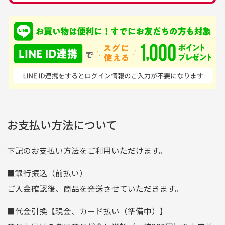
銀行振込（前払い）
専門店というだけあっ
早い対応でした。 中古
入金確認後商品発送となります。
て、ここまでゴルフブラ
品ですが綺麗に梱包され
※土曜、日曜、祝日は入金確認及び発送業務は致しておりま
ンドの取り扱いがあるの
ており商品を大切にして
せん。
はすごい。 毎日たくさ
いる感が伝わってきまし
申し込まれた商品と届いた商品が異なっている場合
尚、お振込み手数料はお客様ご負担となります。入金確認後
商品発送となります。
んの商品がアップされて
た 「フロント部分に汚
商品説明に記載されていない汚れやダメージがある商品
いるので新作チェックす
れあり」と記載ありまし
の場合
ご注文頂いてから7日以内をお振込み期限とさせ
るのが楽しみです。
たが、 どこ？というぐ
ていただきます。
※申し訳ございませんがイメージが異なる、色身が違うなど、
お客様都合による返品・交換はできませんのでご了承下さい。
らい目立つことなく綺麗
※お振込み期限が過ぎた場合は自動的にキャンセル扱いとな
お支払い方法について
りますのでご了承くださいませ。
な商品でお安く購入でき
て満足です! フリマア
三菱UFJ銀行
下記のお支払い方法をご利用いただけます。
[…]
支店名
和歌山支店
■銀行振込（前払い）
口座種別
普通
ご入金確認後、商品を発送させていただきます。
口座番号
0255557
■代金引換【現金、カード払い（準備中）】
口座名義
株式会社一条