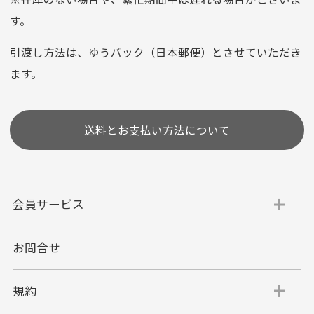
お支払い回数はお選び頂けます。
す。
※お使いのくクレジットカードによってはお支払い回数をお
選びいただけない場合がございます。
引渡し方法は、ゆうパック（日本郵便）とさせていただき
(1,2,3,5,6,10,12,15,18,20,24,リボ払い)
ます。
［ 支払い可能クレジットカード］
送料とお支払い方法について
会員サービス
お問合せ
代金引換
代引手数料一律400円
規約
平日朝9:00mまでのご注文で当日発送