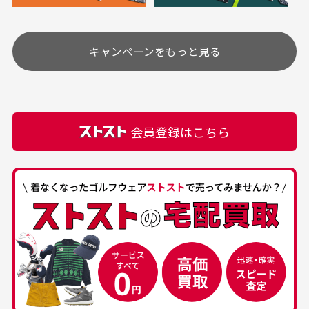
安く購入できました
ありがとうございま
す
土.日.祝日は定休日となっております。
高価なブルゾンがお安く
美品です。いつも素敵な
キャンペーンをもっと見る
その他の休日につきましてはサイト上にて告知させて
付属品について
購入できました。状態も
商品をありがとうござい
頂きます。
付属品の記載につきましては、弊社に入荷した時点
最高でした。
ます。
での付属品を記載させて頂いております。直営店や
正規代理店にて購入された際と異なる場合や欠品が
カートの有効時間はありますか？
会員登録はこちら
ある場合もございます。
商品をカートに入れられてから120分操作がない場合
は自動的にカート内の商品が削除されますのでご注意
下さい。
経年劣化について
お気に入り機能をご利用下さい。
当店では商品の管理には細心の注意を払っておりま
30代男性
50代男性
すが、経年により素材の劣化やパーツの強度低下が
生じている場合がございます。
中古ゴルフウェアの
安心して中古ウェア
品揃えがすごい
を買えるお店です