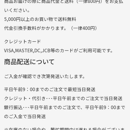
商品お届けの際に商品代金と送料（一律800円）をお支払
ゆうちょ銀行
いください。
ゆうちょ間
5,000円以上のお買い物で送料無料
記号
14710
代金引換手数料がかかります。（一律400円）
番号
7762261
クレジットカード
他銀行から
VISA,MASTER,DC,JCB等のカードがご利用可能です。
店名
四七八（読みヨンナナハチ）
商品配送について
店番
478
ご入金が確認でき次第発送いたします。
預金種目
普通預金
口座番号
0776226
平日午前9：00までのご注文で最短当日発送
口座名義
株式会社一条
クレジット・代引き･･･平日午前までのご注文で当日発送
銀行振込･･･平日午前までのご注文で、平日午前9：00まで
のご入金で当日発送
クレジットカード
平日朝9:00までのご注文で当日発送
※在庫のない場合や、繁忙期間中は遅れる場合がございま