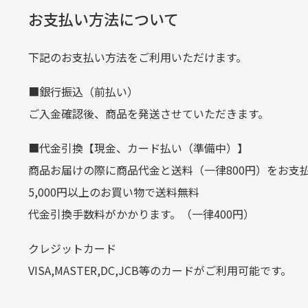
経年
口座名義
株式会社一
お支払い方法について
当店
生じ
定休日はありますか？
下記のお支払い方法をご利用いただけます。
クレジットカード
■銀行振込（前払い）
土.日.祝日は定休日となっております
平日朝9:00までのご注文で当日発送
ご入金確認後、商品を発送させていただきます。
その他の休日につきましてはサイト
お支払い回数はお選び頂けます。
■代金引換【現金、カード払い（準備中）】
お使いのくクレジットカードによっては
商品お届けの際に商品代金と送料（一律800円）をお支
カートの有効時間はありますか
(1,2,3,5,6,10,12,15,18,20,24,リボ払い)
5,000円以上のお買い物で送料無料
［ 支払い可能クレジットカード］
代金引換手数料がかかります。（一律400円）
商品をカートに入れられてから12
クレジットカード
お気に入り機能をご利用下さい。
VISA,MASTER,DC,JCB等のカードがご利用可能です。