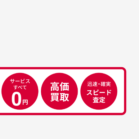
す。
属品について
属品の記載につきましては、弊社に
50代男性
荷した時点での付属品を記載させて
いております。直営店や正規代理店
え
安心して中古ウェアを買え
て購入された際と異なる場合や欠品
るお店です
ある場合もございます。
こ
早い対応でした。 中古品です
り
が綺麗に梱包されており商品
日
を大切にしている感が伝わっ
れ
てきました 「フロント部分に