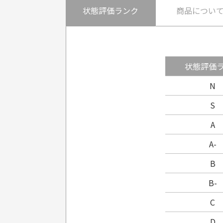
状態評価ランク
商品につい
状態評価
N
S
A
A-
B
B-
C
D