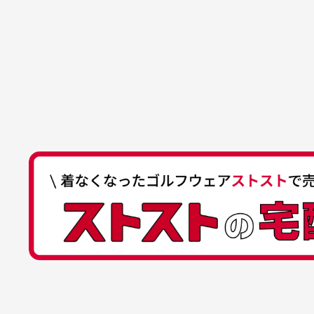
でした。気に入りました。ま
が
口座番号
0255557
ございます。
た機会があればよろしくお願
商品の受け渡しは、ゆうパックでの
口座名義
株式会社一
いします！
ゆ
商品購入からどれくらいで発送
ゆうちょ間
においについ
ユーズド商品
記号
14710
30代女性
平日午前9時までのご注文で最短当
行っておりま
それ以降のご注文につきましては翌
番号
7762261
水、お香、古
高価なブルゾンがお安く購
い
他銀行から
が付着してい
入できました
と
送料はいくらかかりますか？
店名
四七八（読
高価なブルゾンがお安く購入
美
店番
478
できました。状態も最高でし
を
何点ご購入頂いた場合も全国一律で8
預金種目
普通預金
た。
また5,000円(税込)以上お買い物
口座番号
0776226
※必ず１つのショッピングカートに