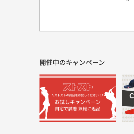
プレゼント用にラッピングはし
銀行振込（前払い）
製品染めの商
入金確認後商品発送となります。
申し訳ございませんが商品のラッピ
製品の特性上
申し込まれた商品と届いた商品が異な
土曜、日曜、祝日は入金確認及び発送業
商品説明に記載されていない汚れやダ
がございます
開催中のキャンペーン
30代男性
尚、お振込み手数料はお客様ご負担とな
配送日時の指定は可能ですか？
申し訳ございませんがイメージが異なる、色
ご注文頂いてから7日以内をお振込み
想像よりもキレイで良かっ
画
お振込み期限が過ぎた場合は自動的にキ
お届け希望日時をご指定頂けます。
た！
と
ご注文時にご指定下さい。
三
早く送っていただきありがと
ポ
色名称の記載
うございます。丁寧に梱包さ
支店名
和歌山支店
く
掲載写真はお
買った商品を直接取りに行きた
れていて、商品の状態も良好
た
口座種別
普通
により若干色