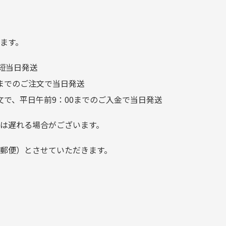
る
汚れあり」と記載ありました
り素材の劣化やパーツの強度低下が
が、 どこ？というぐらい目立
つことなく綺麗な商品でお安
ます。
く購入できて満足です! フリマ
短当日発送
ア […]
前までのご注文で当日発送
文で、平日午前9：00までのご入金で当日発送
は遅れる場合がございます。
郵便）とさせていただきます。
でご注意下さい。