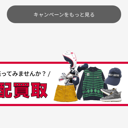
とうございました。
ま
配送のみとさせて頂いております。
キャンペーンをもっと見る
条
うちょ銀行
してもらえますか？
て
付
の特性故、メンテンスを
付
30代女性
30代男性
日発送させて頂いております。
すが、におい（煙草、香
入
営業日の発送とさせて頂いております。
着特有の香り、柔軟剤等)
頂
つも素敵な商品をありが
中古ゴルフウェアの品揃
る場合がございます。
に
うございます
がすごい
み ヨンナナハチ）
が
品です。いつも素敵な商品
専門店というだけあって、
ありがとうございます。
こまでゴルフブランドの取
00円とさせて頂いております。(1配送先につき)
扱いがあるのはすごい。 毎
をして頂けた場合は送料無料となります。
たくさんの商品がアップさ
複数商品を入れてご注文下さいませ。