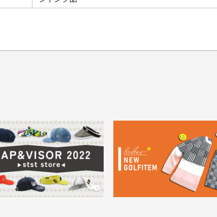
てもらえますか？
品について
商
ングは承っておりません。
色落ち、色移りする場合
掲
っている場合
務は致しておりません。
メージがある商品の場合
。
に
30代男性
30代男性
ります。入金確認後商品発送となります。
ご
身が違うなど、お客様都合による返品・交換はできませんのでご了承下
期限とさせていただきます。
像より商品は綺麗だった
セールかつポイントも使
ャンセル扱いとなりますのでご了承くださいませ。
思いました
て、お得に購入出来まし
菱UFJ銀行
イントもすぐ使えて、お安
セールかつポイントも使え
について
実
購入することが出来まし
て、お得に購入出来ました
使いのモニターや設定等
一
いのですが
。またお願いします、あり
状態も非常に良く満足です
が異なって見える場合が
で