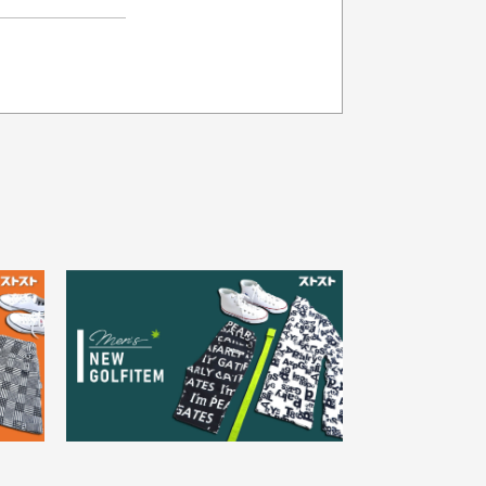
品の色味について
載写真はお使いのモニターや設定等
より若干色が異なって見える場合が
30代女性
ざいます。
さい。
え
状態も良く満足しておりま
た
す
欲しかったスカートが購入で
寸サイズについて
。
きました。状態も良く満足し
点一点手作業で計測しておりますの
。
ております。
、若干の誤差が生じる場合がござい