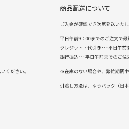
劣化について
条
ているので新作チェックす
商品配送について
では商品の管理には細心の注意を払っておりますが、経年によ
のが楽しみです。
ている場合がございます。
ご入金が確認でき次第発送いたし
平日午前9：00までのご注文で最
。
クレジット・代引き･･･平日午
上にて告知させて頂きます。
銀行振込･･･平日午前までのご注
お支払い回数をお選びいただけない場合がございます。
払いください。
※在庫のない場合や、繁忙期間中
？
引渡し方法は、ゆうパック（日本
0分操作がない場合は自動的にカート内の商品が削除されますの