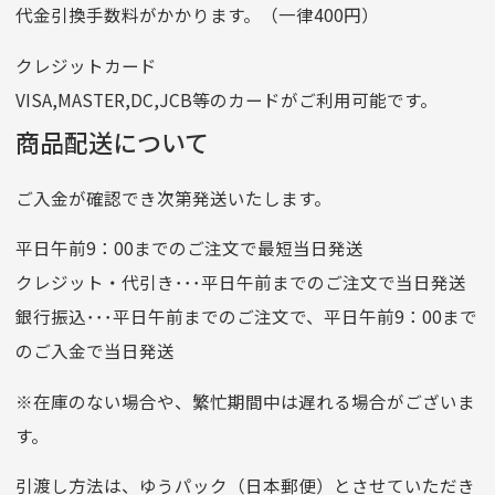
代金引換手数料がかかります。（一律400円）
番号
7762261
クレジットカード
他銀行から
VISA,MASTER,DC,JCB等のカードがご利用可能です。
店名
四七八（読みヨンナナハチ）
商品配送について
店番
478
ご入金が確認でき次第発送いたします。
預金種目
普通預金
口座番号
0776226
平日午前9：00までのご注文で最短当日発送
口座名義
株式会社一条
クレジット・代引き･･･平日午前までのご注文で当日発送
銀行振込･･･平日午前までのご注文で、平日午前9：00まで
のご入金で当日発送
クレジットカード
平日朝9:00までのご注文で当日発送
※在庫のない場合や、繁忙期間中は遅れる場合がございま
お支払い回数はお選び頂けます。
す。
※お使いのくクレジットカードによってはお支払い回数をお
選びいただけない場合がございます。
引渡し方法は、ゆうパック（日本郵便）とさせていただき