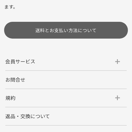
(1,2,3,5,6,10,12,15,18,20,24,リボ払い)
ます。
［ 支払い可能クレジットカード］
送料とお支払い方法について
会員サービス
お問合せ
代金引換
代引手数料一律400円
規約
平日朝9:00mまでのご注文で当日発送
商品お届け時に配達員へご精算をお願い致しま
返品・交換について
す。
代金引換でのお支払い方法は現金のみとなりま
す。