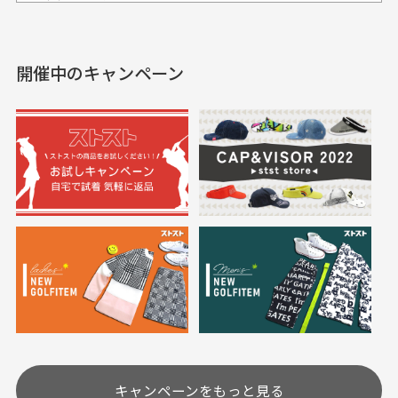
セールかつポイントも使
欲しかったスカートが購
せて頂いております。
えて、お得に購入出来ま
入できました。状態も良
した。状態も非常に良く
く満足しております。
開催中のキャンペーン
送料はいくらかかりますか？
満足です。
実寸サイズについて
一点一点手作業で計測しておりますので、若干の誤
何点ご購入頂いた場合も全国一律で800円とさせて頂
差が生じる場合がございます。
いております。(1配送先につき)
また5,000円(税込)以上お買い物をして頂けた場合は送
料無料となります。
※必ず１つのショッピングカートに複数商品を入れて
においについて
ご注文下さいませ。
ユーズド商品の特性故、メンテンスを行っておりま
30代女性
30代女性
すが、におい（煙草、香水、お香、古着特有の香
り、柔軟剤等)が付着している場合がございます。
定休日はありますか？
高価なブルゾンがお
いつも素敵な商品を
安く購入できました
ありがとうございま
す
土.日.祝日は定休日となっております。
高価なブルゾンがお安く
美品です。いつも素敵な
キャンペーンをもっと見る
その他の休日につきましてはサイト上にて告知させて
付属品について
購入できました。状態も
商品をありがとうござい