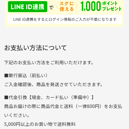
せん。
はすごい。 毎日たくさ
いる感が伝わってきまし
申し込まれた商品と届いた商品が異なっている場合
尚、お振込み手数料はお客様ご負担となります。入金確認後
商品発送となります。
んの商品がアップされて
た 「フロント部分に汚
商品説明に記載されていない汚れやダメージがある商品
いるので新作チェックす
れあり」と記載ありまし
の場合
ご注文頂いてから7日以内をお振込み期限とさせ
るのが楽しみです。
たが、 どこ？というぐ
ていただきます。
※申し訳ございませんがイメージが異なる、色身が違うなど、
お客様都合による返品・交換はできませんのでご了承下さい。
らい目立つことなく綺麗
※お振込み期限が過ぎた場合は自動的にキャンセル扱いとな
お支払い方法について
りますのでご了承くださいませ。
な商品でお安く購入でき
て満足です! フリマア
三菱UFJ銀行
下記のお支払い方法をご利用いただけます。
[…]
支店名
和歌山支店
■銀行振込（前払い）
口座種別
普通
ご入金確認後、商品を発送させていただきます。
口座番号
0255557
■代金引換【現金、カード払い（準備中）】
口座名義
株式会社一条
商品お届けの際に商品代金と送料（一律800円）をお支払
ゆうちょ銀行
いください。
ゆうちょ間
5,000円以上のお買い物で送料無料
記号
14710