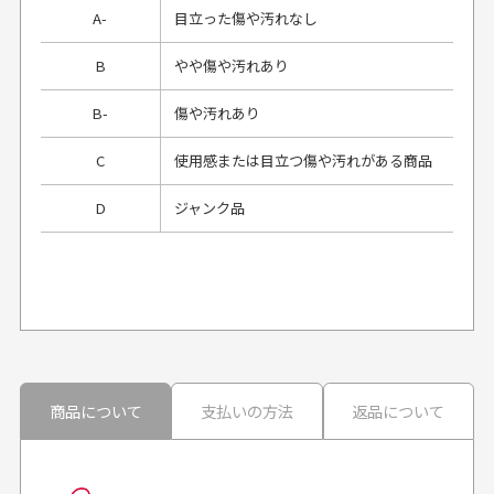
A-
目立った傷や汚れなし
B
やや傷や汚れあり
B-
傷や汚れあり
C
使用感または目立つ傷や汚れがある商品
D
ジャンク品
プレゼント用にラッピングはしてもらえます
か？
申し訳ございませんが商品のラッピングは承っており
ません。
30代男性
30代男性
商品について
支払いの方法
返品について
配送日時の指定は可能ですか？
想像よりもキレイで
画像より商品は綺麗