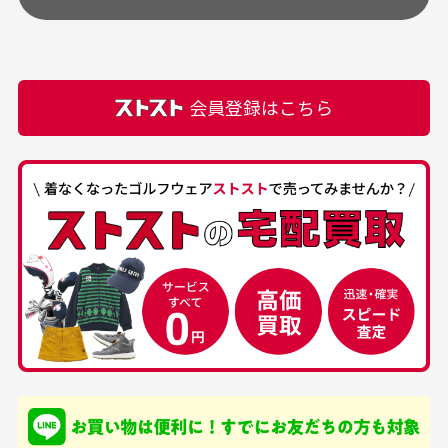
頂きます。
付属品の記載につきましては、弊社に入荷した時点
最高でした。
ます。
での付属品を記載させて頂いております。直営店や
正規代理店にて購入された際と異なる場合や欠品が
カートの有効時間はありますか？
会員登録はこちら
ある場合もございます。
商品をカートに入れられてから120分操作がない場合
は自動的にカート内の商品が削除されますのでご注意
下さい。
経年劣化について
お気に入り機能をご利用下さい。
当店では商品の管理には細心の注意を払っておりま
30代男性
50代男性
すが、経年により素材の劣化やパーツの強度低下が
生じている場合がございます。
中古ゴルフウェアの
安心して中古ウェア
品揃えがすごい
を買えるお店です
銀行振込（前払い）
専門店というだけあっ
早い対応でした。 中古
入金確認後商品発送となります。
て、ここまでゴルフブラ
品ですが綺麗に梱包され
※土曜、日曜、祝日は入金確認及び発送業務は致しておりま
ンドの取り扱いがあるの
ており商品を大切にして