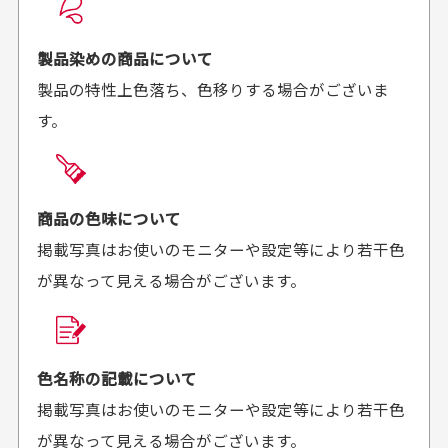
良かった！
だったと思いました
お届け希望日時をご指定頂けます。
早く送っていただきあり
ポイントもすぐ使えて、
ご注文時にご指定下さい。
製品染めの商品について
がとうございます。丁寧
お安く購入することが出
製品の特性上色落ち、色移りする場合がございま
に梱包されていて、商品
来ました。またお願いし
す。
の状態も良好でした。気
ます、ありがとうござい
買った商品を直接取りに行きたいのですが
に入りました。また機会
ました。
があればよろしくお願い
商品の受け渡しは、ゆうパックでの配送のみとさせて
します！
頂いております。
商品の色味について
掲載写真はお使いのモニターや設定等により若干色
が異なって見える場合がございます。
商品購入からどれくらいで発送してもらえます
か？
30代男性
30代女性
平日午前9時までのご注文で最短当日発送させて頂いて
色名称の記載について
セールかつポイント
状態も良く満足して
おります。
掲載写真はお使いのモニターや設定等により若干色
も使えて、お得に購
おります
それ以降のご注文につきましては翌営業日の発送とさ
入出来ました
が異なって見える場合がございます。