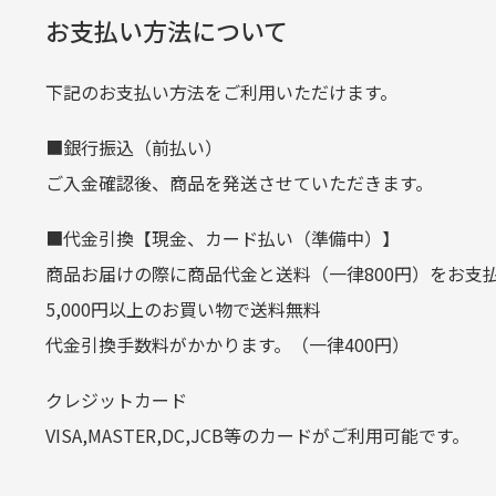
経年
口座名義
株式会社一
お支払い方法について
当店
生じ
定休日はありますか？
下記のお支払い方法をご利用いただけます。
クレジットカード
■銀行振込（前払い）
土.日.祝日は定休日となっております
平日朝9:00までのご注文で当日発送
ご入金確認後、商品を発送させていただきます。
その他の休日につきましてはサイト
お支払い回数はお選び頂けます。
■代金引換【現金、カード払い（準備中）】
お使いのくクレジットカードによっては
商品お届けの際に商品代金と送料（一律800円）をお支
カートの有効時間はありますか
(1,2,3,5,6,10,12,15,18,20,24,リボ払い)
5,000円以上のお買い物で送料無料
［ 支払い可能クレジットカード］
代金引換手数料がかかります。（一律400円）
商品をカートに入れられてから12
クレジットカード
お気に入り機能をご利用下さい。
VISA,MASTER,DC,JCB等のカードがご利用可能です。