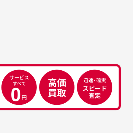
す。
属品について
属品の記載につきましては、弊社に
50代男性
荷した時点での付属品を記載させて
いております。直営店や正規代理店
え
安心して中古ウェアを買え
て購入された際と異なる場合や欠品
るお店です
ある場合もございます。
こ
早い対応でした。 中古品です
り
が綺麗に梱包されており商品
日
を大切にしている感が伝わっ
れ
てきました 「フロント部分に