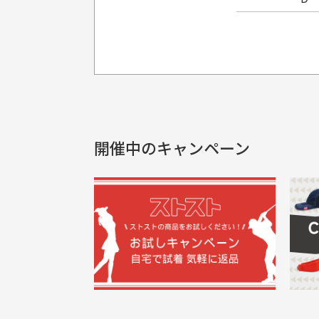
プレゼント用にラッピングはし
銀行振込（前払い）
製品染めの商
入金確認後商品発送となります。
申し訳ございませんが商品のラッピ
製品の特性上
申し込まれた商品と届いた商品が異な
土曜、日曜、祝日は入金確認及び発送業
商品説明に記載されていない汚れやダ
がございます
開催中のキャンペーン
30代男性
尚、お振込み手数料はお客様ご負担とな
配送日時の指定は可能ですか？
申し訳ございませんがイメージが異なる、色
ご注文頂いてから7日以内をお振込み
想像よりもキレイで良かっ
画
お振込み期限が過ぎた場合は自動的にキ
お届け希望日時をご指定頂けます。
た！
と
ご注文時にご指定下さい。
三
早く送っていただきありがと
ポ
色名称の記載
うございます。丁寧に梱包さ
支店名
和歌山支店
く
掲載写真はお
買った商品を直接取りに行きた
れていて、商品の状態も良好
た
口座種別
普通
により若干色