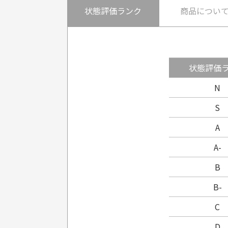
状態評価ランク
商品につい
状態評価
N
S
A
A-
B
B-
C
D