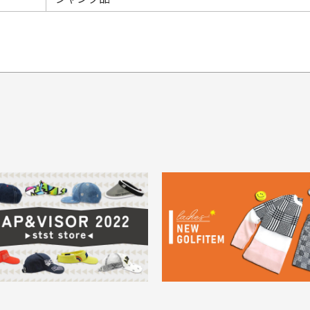
てもらえますか？
品について
商
ングは承っておりません。
色落ち、色移りする場合
掲
っている場合
務は致しておりません。
メージがある商品の場合
。
に
30代男性
30代男性
ります。入金確認後商品発送となります。
ご
身が違うなど、お客様都合による返品・交換はできませんのでご了承下
期限とさせていただきます。
像より商品は綺麗だった
セールかつポイントも使
ャンセル扱いとなりますのでご了承くださいませ。
思いました
て、お得に購入出来まし
菱UFJ銀行
イントもすぐ使えて、お安
セールかつポイントも使え
について
実
購入することが出来まし
て、お得に購入出来ました
使いのモニターや設定等
一
いのですが
。またお願いします、あり
状態も非常に良く満足です
が異なって見える場合が
で