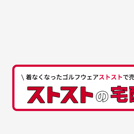
でした。気に入りました。ま
が
口座番号
0255557
ございます。
た機会があればよろしくお願
商品の受け渡しは、ゆうパックでの
口座名義
株式会社一
いします！
ゆ
商品購入からどれくらいで発送
ゆうちょ間
においについ
ユーズド商品
記号
14710
30代女性
平日午前9時までのご注文で最短当
行っておりま
それ以降のご注文につきましては翌
番号
7762261
水、お香、古
高価なブルゾンがお安く購
い
他銀行から
が付着してい
入できました
と
送料はいくらかかりますか？
店名
四七八（読
高価なブルゾンがお安く購入
美
店番
478
できました。状態も最高でし
を
何点ご購入頂いた場合も全国一律で8
預金種目
普通預金
た。
また5,000円(税込)以上お買い物
口座番号
0776226
※必ず１つのショッピングカートに