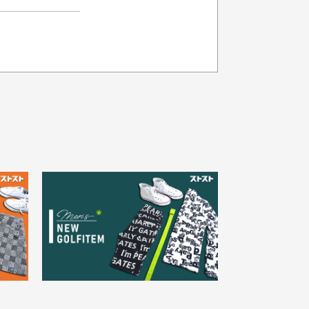
品の色味について
載写真はお使いのモニターや設定等
より若干色が異なって見える場合が
30代女性
ざいます。
さい。
え
状態も良く満足しておりま
た
す
欲しかったスカートが購入で
寸サイズについて
。
きました。状態も良く満足し
点一点手作業で計測しておりますの
。
ております。
、若干の誤差が生じる場合がござい