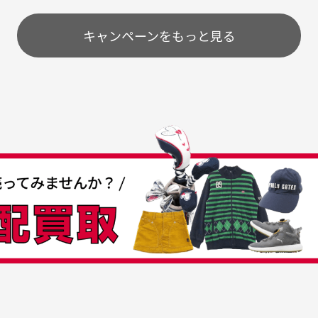
とうございました。
ま
配送のみとさせて頂いております。
キャンペーンをもっと見る
条
うちょ銀行
してもらえますか？
て
付
の特性故、メンテンスを
付
30代女性
30代男性
日発送させて頂いております。
すが、におい（煙草、香
入
営業日の発送とさせて頂いております。
着特有の香り、柔軟剤等)
頂
つも素敵な商品をありが
中古ゴルフウェアの品揃
る場合がございます。
に
うございます
がすごい
み ヨンナナハチ）
が
品です。いつも素敵な商品
専門店というだけあって、
ありがとうございます。
こまでゴルフブランドの取
00円とさせて頂いております。(1配送先につき)
扱いがあるのはすごい。 毎
をして頂けた場合は送料無料となります。
たくさんの商品がアップさ
複数商品を入れてご注文下さいませ。