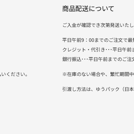
劣化について
条
ているので新作チェックす
商品配送について
では商品の管理には細心の注意を払っておりますが、経年によ
のが楽しみです。
ている場合がございます。
ご入金が確認でき次第発送いたし
平日午前9：00までのご注文で最
。
クレジット・代引き･･･平日午
上にて告知させて頂きます。
銀行振込･･･平日午前までのご注
お支払い回数をお選びいただけない場合がございます。
払いください。
※在庫のない場合や、繁忙期間中
？
引渡し方法は、ゆうパック（日本
0分操作がない場合は自動的にカート内の商品が削除されますの