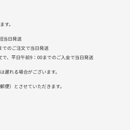
る
汚れあり」と記載ありました
り素材の劣化やパーツの強度低下が
が、 どこ？というぐらい目立
つことなく綺麗な商品でお安
ます。
く購入できて満足です! フリマ
短当日発送
ア […]
前までのご注文で当日発送
文で、平日午前9：00までのご入金で当日発送
は遅れる場合がございます。
郵便）とさせていただきます。
でご注意下さい。