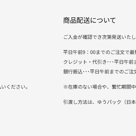
をして頂けた場合は送料無料となります。
たくさんの商品がアップさ
複数商品を入れてご注文下さいませ。
劣化について
条
ているので新作チェックす
商品配送について
では商品の管理には細心の注意を払っておりますが、経年によ
のが楽しみです。
ている場合がございます。
ご入金が確認でき次第発送いたし
平日午前9：00までのご注文で最
。
クレジット・代引き･･･平日午
上にて告知させて頂きます。
銀行振込･･･平日午前までのご注
お支払い回数をお選びいただけない場合がございます。
払いください。
※在庫のない場合や、繁忙期間中
？
引渡し方法は、ゆうパック（日本
0分操作がない場合は自動的にカート内の商品が削除されますの