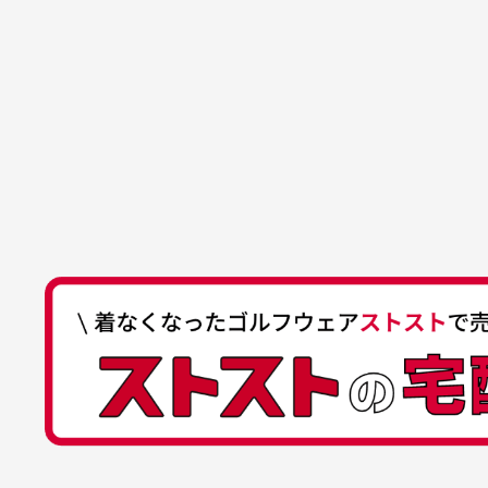
買った商品を直接取りに行きた
れていて、商品の状態も良好
た
口座種別
普通
により若干色
でした。気に入りました。ま
が
口座番号
0255557
ございます。
た機会があればよろしくお願
商品の受け渡しは、ゆうパックでの
口座名義
株式会社一
いします！
ゆ
商品購入からどれくらいで発送
ゆうちょ間
においについ
ユーズド商品
記号
14710
30代女性
平日午前9時までのご注文で最短当
行っておりま
それ以降のご注文につきましては翌
番号
7762261
水、お香、古
高価なブルゾンがお安く購
い
他銀行から
が付着してい
入できました
と
送料はいくらかかりますか？
店名
四七八（読
高価なブルゾンがお安く購入
美
店番
478
できました。状態も最高でし
を
何点ご購入頂いた場合も全国一律で8
預金種目
普通預金
た。