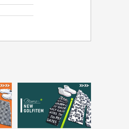
品の色味について
載写真はお使いのモニターや設定等
より若干色が異なって見える場合が
30代女性
ざいます。
さい。
え
状態も良く満足しておりま
た
す
欲しかったスカートが購入で
寸サイズについて
。
きました。状態も良く満足し
点一点手作業で計測しておりますの