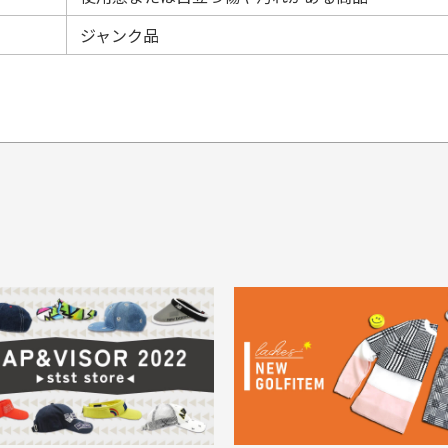
ジャンク品
てもらえますか？
品について
商
ングは承っておりません。
色落ち、色移りする場合
掲
っている場合
務は致しておりません。
メージがある商品の場合
。
に
30代男性
30代男性
ります。入金確認後商品発送となります。
ご
身が違うなど、お客様都合による返品・交換はできませんのでご了承下
期限とさせていただきます。
像より商品は綺麗だった
セールかつポイントも使
ャンセル扱いとなりますのでご了承くださいませ。
思いました
て、お得に購入出来まし
菱UFJ銀行
イントもすぐ使えて、お安
セールかつポイントも使え
について
実
購入することが出来まし
て、お得に購入出来ました
使いのモニターや設定等
一