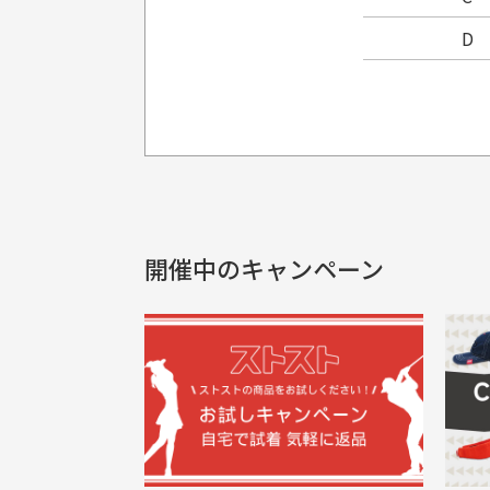
D
プレゼント用にラッピングはし
銀行振込（前払い）
製品染めの商
入金確認後商品発送となります。
申し訳ございませんが商品のラッピ
製品の特性上
申し込まれた商品と届いた商品が異な
土曜、日曜、祝日は入金確認及び発送業
商品説明に記載されていない汚れやダ
がございます
開催中のキャンペーン
30代男性
尚、お振込み手数料はお客様ご負担とな
配送日時の指定は可能ですか？
申し訳ございませんがイメージが異なる、色
ご注文頂いてから7日以内をお振込み
想像よりもキレイで良かっ
画
お振込み期限が過ぎた場合は自動的にキ
お届け希望日時をご指定頂けます。
た！
と
ご注文時にご指定下さい。
三
早く送っていただきありがと
ポ
色名称の記載
うございます。丁寧に梱包さ
支店名
和歌山支店
く
掲載写真はお