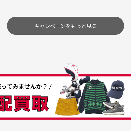
いのですが
。またお願いします、あり
状態も非常に良く満足です
が異なって見える場合が
で
とうございました。
ま
配送のみとさせて頂いております。
キャンペーンをもっと見る
条
うちょ銀行
してもらえますか？
て
付
の特性故、メンテンスを
付
30代女性
30代男性
日発送させて頂いております。
すが、におい（煙草、香
入
営業日の発送とさせて頂いております。
着特有の香り、柔軟剤等)
頂
つも素敵な商品をありが
中古ゴルフウェアの品揃
る場合がございます。
に
うございます
がすごい
み ヨンナナハチ）
が
品です。いつも素敵な商品
専門店というだけあって、
ありがとうございます。
こまでゴルフブランドの取
00円とさせて頂いております。(1配送先につき)
扱いがあるのはすごい。 毎