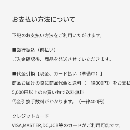
また5,000円(税込)以上お買い物
口座番号
0776226
※必ず１つのショッピングカートに
経年
口座名義
株式会社一
お支払い方法について
当店
生じ
定休日はありますか？
下記のお支払い方法をご利用いただけます。
クレジットカード
■銀行振込（前払い）
土.日.祝日は定休日となっております
平日朝9:00までのご注文で当日発送
ご入金確認後、商品を発送させていただきます。
その他の休日につきましてはサイト
お支払い回数はお選び頂けます。
■代金引換【現金、カード払い（準備中）】
お使いのくクレジットカードによっては
商品お届けの際に商品代金と送料（一律800円）をお支
カートの有効時間はありますか
(1,2,3,5,6,10,12,15,18,20,24,リボ払い)
5,000円以上のお買い物で送料無料
［ 支払い可能クレジットカード］
代金引換手数料がかかります。（一律400円）
商品をカートに入れられてから12
クレジットカード
お気に入り機能をご利用下さい。
VISA,MASTER,DC,JCB等のカードがご利用可能です。