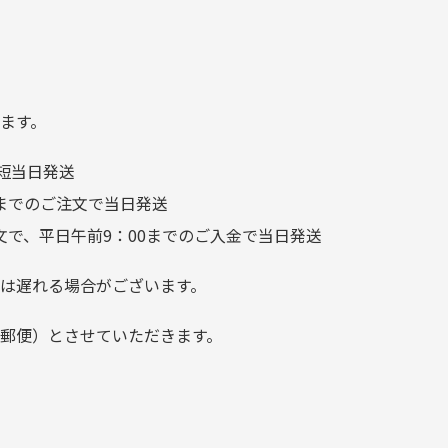
れ
てきました 「フロント部分に
る
汚れあり」と記載ありました
り素材の劣化やパーツの強度低下が
が、 どこ？というぐらい目立
つことなく綺麗な商品でお安
ます。
く購入できて満足です! フリマ
短当日発送
ア […]
前までのご注文で当日発送
文で、平日午前9：00までのご入金で当日発送
は遅れる場合がございます。
郵便）とさせていただきます。
でご注意下さい。