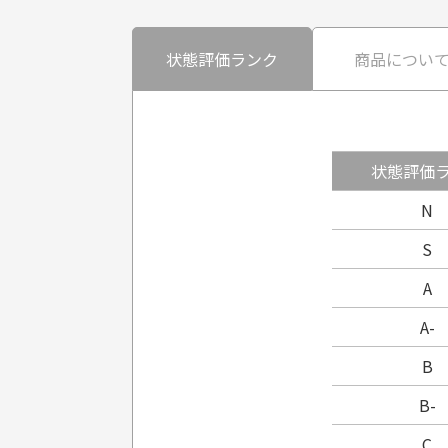
状態評価ランク
商品につい
状態評価
N
S
A
A-
B
B-
C