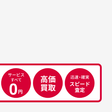
。
ております。
、若干の誤差が生じる場合がござい
す。
属品について
属品の記載につきましては、弊社に
50代男性
荷した時点での付属品を記載させて
いております。直営店や正規代理店
え
安心して中古ウェアを買え
て購入された際と異なる場合や欠品
るお店です
ある場合もございます。
こ
早い対応でした。 中古品です
り
が綺麗に梱包されており商品
日
を大切にしている感が伝わっ