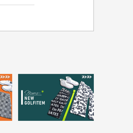
品の色味について
載写真はお使いのモニターや設定等
より若干色が異なって見える場合が
30代女性
ざいます。
さい。
え
状態も良く満足しておりま
た
す
欲しかったスカートが購入で
寸サイズについて
。
きました。状態も良く満足し
点一点手作業で計測しておりますの
。
ております。
、若干の誤差が生じる場合がござい