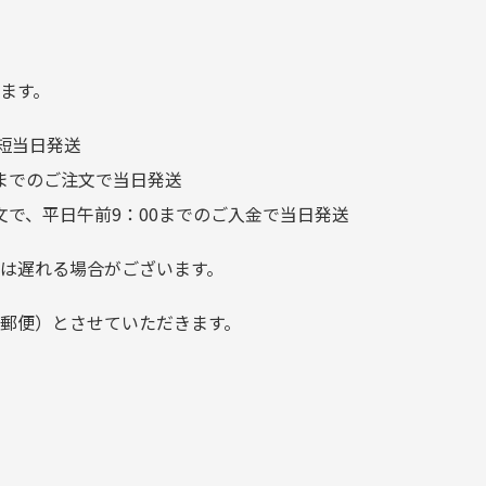
る
汚れあり」と記載ありました
り素材の劣化やパーツの強度低下が
が、 どこ？というぐらい目立
つことなく綺麗な商品でお安
ます。
く購入できて満足です! フリマ
短当日発送
ア […]
前までのご注文で当日発送
文で、平日午前9：00までのご入金で当日発送
は遅れる場合がございます。
郵便）とさせていただきます。
でご注意下さい。