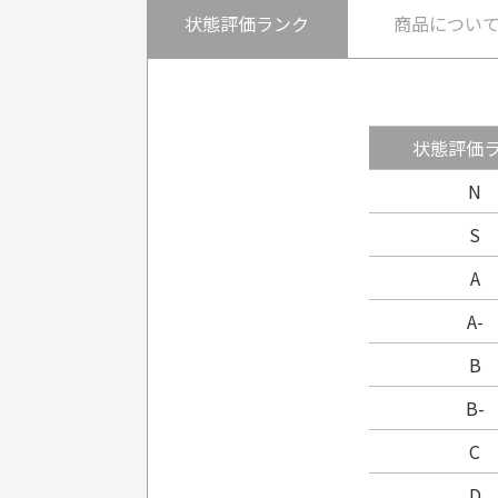
状態評価ランク
商品につい
状態評価
N
S
A
A-
B
B-
C
D