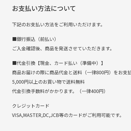
経年
口座名義
株式会社一
お支払い方法について
当店
生じ
定休日はありますか？
下記のお支払い方法をご利用いただけます。
クレジットカード
■銀行振込（前払い）
土.日.祝日は定休日となっております
平日朝9:00までのご注文で当日発送
ご入金確認後、商品を発送させていただきます。
その他の休日につきましてはサイト
お支払い回数はお選び頂けます。
■代金引換【現金、カード払い（準備中）】
お使いのくクレジットカードによっては
商品お届けの際に商品代金と送料（一律800円）をお支
カートの有効時間はありますか
(1,2,3,5,6,10,12,15,18,20,24,リボ払い)
5,000円以上のお買い物で送料無料
［ 支払い可能クレジットカード］
代金引換手数料がかかります。（一律400円）
商品をカートに入れられてから12
クレジットカード
お気に入り機能をご利用下さい。
VISA,MASTER,DC,JCB等のカードがご利用可能です。