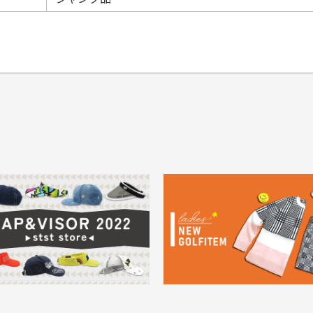
てもらえますか？
品について
商
ングは承っておりません。
色落ち、色移りする場合
掲
っている場合
務は致しておりません。
メージがある商品の場合
。
に
30代男性
30代男性
ります。入金確認後商品発送となります。
ご
身が違うなど、お客様都合による返品・交換はできませんのでご了承下
期限とさせていただきます。
像より商品は綺麗だった
セールかつポイントも使
ャンセル扱いとなりますのでご了承くださいませ。
思いました
て、お得に購入出来まし
菱UFJ銀行
イントもすぐ使えて、お安
セールかつポイントも使え
について
実
購入することが出来まし
て、お得に購入出来ました
使いのモニターや設定等
一
いのですが
。またお願いします、あり
状態も非常に良く満足です
が異なって見える場合が
で