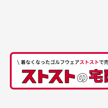
でした。気に入りました。ま
が
口座番号
0255557
ございます。
た機会があればよろしくお願
商品の受け渡しは、ゆうパックでの
口座名義
株式会社一
いします！
ゆ
商品購入からどれくらいで発送
ゆうちょ間
においについ
ユーズド商品
記号
14710
30代女性
平日午前9時までのご注文で最短当
行っておりま
それ以降のご注文につきましては翌
番号
7762261
水、お香、古
高価なブルゾンがお安く購
い
他銀行から
が付着してい
入できました
と
送料はいくらかかりますか？
店名
四七八（読
高価なブルゾンがお安く購入
美
店番
478
できました。状態も最高でし
を
何点ご購入頂いた場合も全国一律で8
預金種目
普通預金
た。
また5,000円(税込)以上お買い物
口座番号
0776226
※必ず１つのショッピングカートに