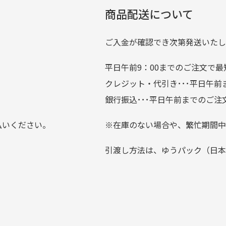
劣化について
条
ているので新作チェックす
商品配送について
では商品の管理には細心の注意を払っておりますが、経年によ
のが楽しみです。
ている場合がございます。
ご入金が確認でき次第発送いたし
平日午前9：00までのご注文で最
。
クレジット・代引き･･･平日午
上にて告知させて頂きます。
銀行振込･･･平日午前までのご注
お支払い回数をお選びいただけない場合がございます。
払いください。
※在庫のない場合や、繁忙期間中
？
引渡し方法は、ゆうパック（日本
0分操作がない場合は自動的にカート内の商品が削除されますの