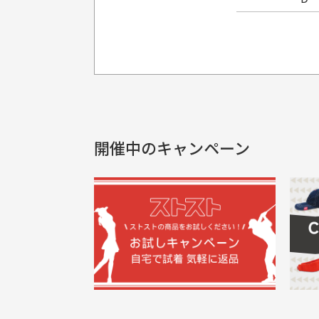
プレゼント用にラッピングはし
銀行振込（前払い）
製品染めの商
入金確認後商品発送となります。
申し訳ございませんが商品のラッピ
製品の特性上
申し込まれた商品と届いた商品が異な
土曜、日曜、祝日は入金確認及び発送業
商品説明に記載されていない汚れやダ
がございます
開催中のキャンペーン
30代男性
尚、お振込み手数料はお客様ご負担とな
配送日時の指定は可能ですか？
申し訳ございませんがイメージが異なる、色
ご注文頂いてから7日以内をお振込み
想像よりもキレイで良かっ
画
お振込み期限が過ぎた場合は自動的にキ
お届け希望日時をご指定頂けます。
た！
と
ご注文時にご指定下さい。
三
早く送っていただきありがと
ポ
色名称の記載
うございます。丁寧に梱包さ
支店名
和歌山支店
く
掲載写真はお
買った商品を直接取りに行きた
れていて、商品の状態も良好
た
口座種別
普通
により若干色