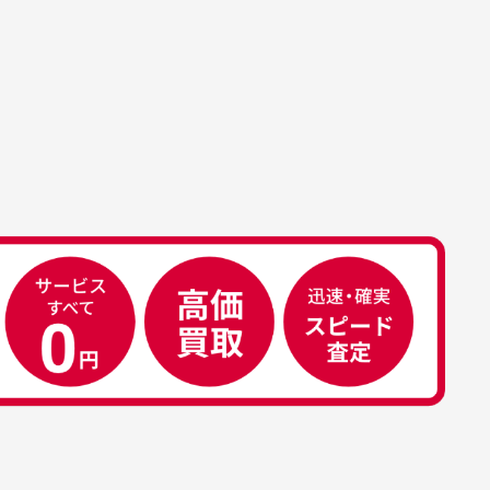
す。
属品について
属品の記載につきましては、弊社に
50代男性
荷した時点での付属品を記載させて
いております。直営店や正規代理店
え
安心して中古ウェアを買え
て購入された際と異なる場合や欠品
るお店です
ある場合もございます。
こ
早い対応でした。 中古品です
り
が綺麗に梱包されており商品
日
を大切にしている感が伝わっ
れ
てきました 「フロント部分に