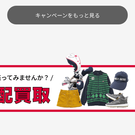
とうございました。
ま
配送のみとさせて頂いております。
キャンペーンをもっと見る
条
うちょ銀行
してもらえますか？
て
付
の特性故、メンテンスを
付
30代女性
30代男性
日発送させて頂いております。
すが、におい（煙草、香
入
営業日の発送とさせて頂いております。
着特有の香り、柔軟剤等)
頂
つも素敵な商品をありが
中古ゴルフウェアの品揃
る場合がございます。
に
うございます
がすごい
み ヨンナナハチ）
が
品です。いつも素敵な商品
専門店というだけあって、
ありがとうございます。
こまでゴルフブランドの取
00円とさせて頂いております。(1配送先につき)
扱いがあるのはすごい。 毎
をして頂けた場合は送料無料となります。
たくさんの商品がアップさ
複数商品を入れてご注文下さいませ。