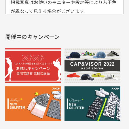
掲載写真はお使いのモニターや設定等により若干色
も使えて、お得に購
おります
それ以降のご注文につきましては翌営業日の発送とさ
入出来ました
が異なって見える場合がございます。
セールかつポイントも使
欲しかったスカートが購
せて頂いております。
えて、お得に購入出来ま
入できました。状態も良
した。状態も非常に良く
く満足しております。
開催中のキャンペーン
送料はいくらかかりますか？
満足です。
実寸サイズについて
一点一点手作業で計測しておりますので、若干の誤
何点ご購入頂いた場合も全国一律で800円とさせて頂
差が生じる場合がございます。
いております。(1配送先につき)
また5,000円(税込)以上お買い物をして頂けた場合は送
料無料となります。
※必ず１つのショッピングカートに複数商品を入れて
においについて
ご注文下さいませ。
ユーズド商品の特性故、メンテンスを行っておりま
30代女性
30代女性
すが、におい（煙草、香水、お香、古着特有の香
り、柔軟剤等)が付着している場合がございます。
定休日はありますか？
高価なブルゾンがお
いつも素敵な商品を
安く購入できました
ありがとうございま