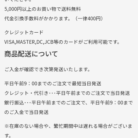
ゆうちょ間
5,000円以上のお買い物で送料無料
記号
14710
代金引換手数料がかかります。（一律400円）
番号
7762261
クレジットカード
他銀行から
VISA,MASTER,DC,JCB等のカードがご利用可能です。
店名
四七八（読みヨンナナハチ）
商品配送について
店番
478
ご入金が確認でき次第発送いたします。
預金種目
普通預金
口座番号
0776226
平日午前9：00までのご注文で最短当日発送
口座名義
株式会社一条
クレジット・代引き･･･平日午前までのご注文で当日発送
銀行振込･･･平日午前までのご注文で、平日午前9：00まで
のご入金で当日発送
クレジットカード
平日朝9:00までのご注文で当日発送
※在庫のない場合や、繁忙期間中は遅れる場合がございま
お支払い回数はお選び頂けます。
す。