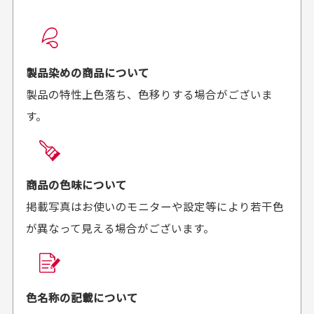
配送日時の指定は可能ですか？
想像よりもキレイで
画像より商品は綺麗
良かった！
だったと思いました
お届け希望日時をご指定頂けます。
早く送っていただきあり
ポイントもすぐ使えて、
ご注文時にご指定下さい。
製品染めの商品について
がとうございます。丁寧
お安く購入することが出
製品の特性上色落ち、色移りする場合がございま
に梱包されていて、商品
来ました。またお願いし
す。
の状態も良好でした。気
ます、ありがとうござい
買った商品を直接取りに行きたいのですが
に入りました。また機会
ました。
があればよろしくお願い
商品の受け渡しは、ゆうパックでの配送のみとさせて
します！
頂いております。
商品の色味について
掲載写真はお使いのモニターや設定等により若干色
が異なって見える場合がございます。
商品購入からどれくらいで発送してもらえます
か？
30代男性
30代女性
平日午前9時までのご注文で最短当日発送させて頂いて
色名称の記載について
セールかつポイント
状態も良く満足して
おります。