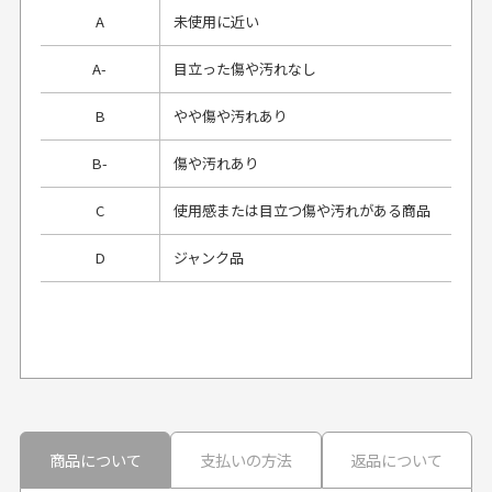
A
未使用に近い
A-
目立った傷や汚れなし
B
やや傷や汚れあり
B-
傷や汚れあり
C
使用感または目立つ傷や汚れがある商品
D
ジャンク品
プレゼント用にラッピングはしてもらえます
か？
申し訳ございませんが商品のラッピングは承っており
ません。
30代男性
30代男性
商品について
支払いの方法
返品について