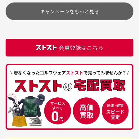
す
土.日.祝日は定休日となっております。
高価なブルゾンがお安く
美品です。いつも素敵な
キャンペーンをもっと見る
その他の休日につきましてはサイト上にて告知させて
付属品について
購入できました。状態も
商品をありがとうござい
頂きます。
付属品の記載につきましては、弊社に入荷した時点
最高でした。
ます。
での付属品を記載させて頂いております。直営店や
正規代理店にて購入された際と異なる場合や欠品が
カートの有効時間はありますか？
会員登録はこちら
ある場合もございます。
商品をカートに入れられてから120分操作がない場合
は自動的にカート内の商品が削除されますのでご注意
下さい。
経年劣化について
お気に入り機能をご利用下さい。
当店では商品の管理には細心の注意を払っておりま
30代男性
50代男性
すが、経年により素材の劣化やパーツの強度低下が
生じている場合がございます。
中古ゴルフウェアの
安心して中古ウェア
品揃えがすごい
を買えるお店です
銀行振込（前払い）
専門店というだけあっ
早い対応でした。 中古