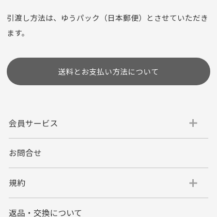
※お使いのくクレジットカードによってはお支払い回数をお
選びいただけない場合がございます。
引渡し方法は、ゆうパック（日本郵便）とさせていただき
(1,2,3,5,6,10,12,15,18,20,24,リボ払い)
ます。
［ 支払い可能クレジットカード］
送料とお支払い方法について
会員サービス
お問合せ
代金引換
代引手数料一律400円
規約
平日朝9:00mまでのご注文で当日発送
商品お届け時に配達員へご精算をお願い致しま
返品・交換について
す。