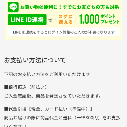
入金確認後商品発送となります。
て、ここまでゴルフブラ
品ですが綺麗に梱包され
※土曜、日曜、祝日は入金確認及び発送業務は致しておりま
ンドの取り扱いがあるの
ており商品を大切にして
せん。
はすごい。 毎日たくさ
いる感が伝わってきまし
申し込まれた商品と届いた商品が異なっている場合
尚、お振込み手数料はお客様ご負担となります。入金確認後
商品発送となります。
んの商品がアップされて
た 「フロント部分に汚
商品説明に記載されていない汚れやダメージがある商品
いるので新作チェックす
れあり」と記載ありまし
の場合
ご注文頂いてから7日以内をお振込み期限とさせ
るのが楽しみです。
たが、 どこ？というぐ
ていただきます。
※申し訳ございませんがイメージが異なる、色身が違うなど、
お客様都合による返品・交換はできませんのでご了承下さい。
らい目立つことなく綺麗
※お振込み期限が過ぎた場合は自動的にキャンセル扱いとな
お支払い方法について
りますのでご了承くださいませ。
な商品でお安く購入でき
て満足です! フリマア
三菱UFJ銀行
下記のお支払い方法をご利用いただけます。
[…]
支店名
和歌山支店
■銀行振込（前払い）
口座種別
普通
ご入金確認後、商品を発送させていただきます。
口座番号
0255557
■代金引換【現金、カード払い（準備中）】
口座名義
株式会社一条
商品お届けの際に商品代金と送料（一律800円）をお支払
ゆうちょ銀行
いください。