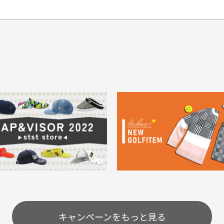
てもらえますか？
品について
商
ングは承っておりません。
色落ち、色移りする場合
掲
っている場合
務は致しておりません。
メージがある商品の場合
。
に
30代男性
30代男性
ります。入金確認後商品発送となります。
ご
身が違うなど、お客様都合による返品・交換はできませんのでご了承下
期限とさせていただきます。
像より商品は綺麗だった
セールかつポイントも使
ャンセル扱いとなりますのでご了承くださいませ。
思いました
て、お得に購入出来まし
菱UFJ銀行
イントもすぐ使えて、お安
セールかつポイントも使え
について
実
購入することが出来まし
て、お得に購入出来ました
使いのモニターや設定等
一
いのですが
。またお願いします、あり
状態も非常に良く満足です
が異なって見える場合が
で
とうございました。
ま
配送のみとさせて頂いております。
キャンペーンをもっと見る
条