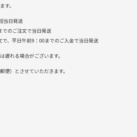
つことなく綺麗な商品でお安
ます。
く購入できて満足です! フリマ
短当日発送
ア […]
前までのご注文で当日発送
文で、平日午前9：00までのご入金で当日発送
は遅れる場合がございます。
郵便）とさせていただきます。
でご注意下さい。