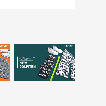
品の色味について
載写真はお使いのモニターや設定等
より若干色が異なって見える場合が
30代女性
ざいます。
さい。
え
状態も良く満足しておりま
た
す
欲しかったスカートが購入で
寸サイズについて
。
きました。状態も良く満足し
点一点手作業で計測しておりますの
。
ております。
、若干の誤差が生じる場合がござい
す。