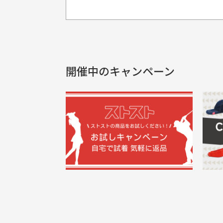
プレゼント用にラッピングはし
銀行振込（前払い）
製品染めの商
入金確認後商品発送となります。
申し訳ございませんが商品のラッピ
製品の特性上
申し込まれた商品と届いた商品が異な
土曜、日曜、祝日は入金確認及び発送業
商品説明に記載されていない汚れやダ
がございます
開催中のキャンペーン
30代男性
尚、お振込み手数料はお客様ご負担とな
配送日時の指定は可能ですか？
申し訳ございませんがイメージが異なる、色
ご注文頂いてから7日以内をお振込み
想像よりもキレイで良かっ
画
お振込み期限が過ぎた場合は自動的にキ
お届け希望日時をご指定頂けます。
た！
と
ご注文時にご指定下さい。
三
早く送っていただきありがと
ポ
色名称の記載
うございます。丁寧に梱包さ
支店名
和歌山支店
く
掲載写真はお
買った商品を直接取りに行きた
れていて、商品の状態も良好
た
口座種別
普通
により若干色
でした。気に入りました。ま
が
口座番号
0255557
ございます。
た機会があればよろしくお願
商品の受け渡しは、ゆうパックでの
口座名義
株式会社一