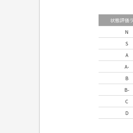
状態評価
N
S
A
A-
B
B-
C
D