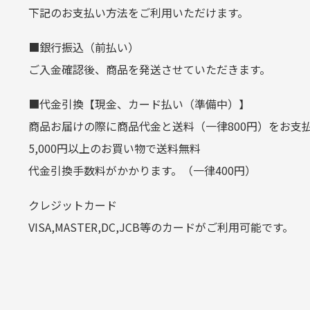
生じ
定休日はありますか？
下記のお支払い方法をご利用いただけます。
クレジットカード
■銀行振込（前払い）
土.日.祝日は定休日となっております
平日朝9:00までのご注文で当日発送
ご入金確認後、商品を発送させていただきます。
その他の休日につきましてはサイト
お支払い回数はお選び頂けます。
■代金引換【現金、カード払い（準備中）】
お使いのくクレジットカードによっては
商品お届けの際に商品代金と送料（一律800円）をお支
カートの有効時間はありますか
(1,2,3,5,6,10,12,15,18,20,24,リボ払い)
5,000円以上のお買い物で送料無料
［ 支払い可能クレジットカード］
代金引換手数料がかかります。（一律400円）
商品をカートに入れられてから12
クレジットカード
お気に入り機能をご利用下さい。
VISA,MASTER,DC,JCB等のカードがご利用可能です。
代金引換
代引手数料一律400円