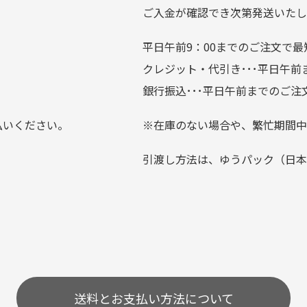
ている場合がございます。
ご入金が確認でき次第発送いたし
平日午前9：00までのご注文で最
。
クレジット・代引き･･･平日午
上にて告知させて頂きます。
銀行振込･･･平日午前までのご注
お支払い回数をお選びいただけない場合がございます。
払いください。
※在庫のない場合や、繁忙期間中
？
引渡し方法は、ゆうパック（日本
0分操作がない場合は自動的にカート内の商品が削除されますの
送料とお支払い方法について