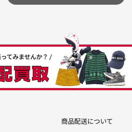
うちょ銀行
してもらえますか？
て
付
の特性故、メンテンスを
付
30代女性
30代男性
日発送させて頂いております。
すが、におい（煙草、香
入
営業日の発送とさせて頂いております。
着特有の香り、柔軟剤等)
頂
つも素敵な商品をありが
中古ゴルフウェアの品揃
る場合がございます。
に
うございます
がすごい
み ヨンナナハチ）
が
品です。いつも素敵な商品
専門店というだけあって、
ありがとうございます。
こまでゴルフブランドの取
00円とさせて頂いております。(1配送先につき)
扱いがあるのはすごい。 毎
をして頂けた場合は送料無料となります。
たくさんの商品がアップさ
複数商品を入れてご注文下さいませ。
劣化について
条
ているので新作チェックす
商品配送について
では商品の管理には細心の注意を払っておりますが、経年によ
のが楽しみです。