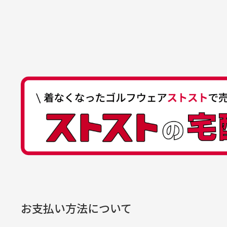
いします！
ゆ
商品購入からどれくらいで発送
ゆうちょ間
においについ
ユーズド商品
記号
14710
30代女性
平日午前9時までのご注文で最短当
行っておりま
それ以降のご注文につきましては翌
番号
7762261
水、お香、古
高価なブルゾンがお安く購
い
他銀行から
が付着してい
入できました
と
送料はいくらかかりますか？
店名
四七八（読
高価なブルゾンがお安く購入
美
店番
478
できました。状態も最高でし
を
何点ご購入頂いた場合も全国一律で8
預金種目
普通預金
た。
また5,000円(税込)以上お買い物
口座番号
0776226
※必ず１つのショッピングカートに
経年
口座名義
株式会社一
お支払い方法について
当店