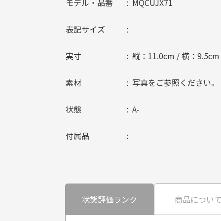
モデル・品番
MQCUJX71
表記サイズ
実寸
縦：11.0cm / 横：9.5c
素材
写真をご参照ください。
状態
A-
付属品
状態評価ランク
商品につい