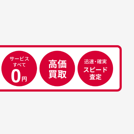
属品について
属品の記載につきましては、弊社に
50代男性
荷した時点での付属品を記載させて
いております。直営店や正規代理店
え
安心して中古ウェアを買え
て購入された際と異なる場合や欠品
るお店です
ある場合もございます。
こ
早い対応でした。 中古品です
り
が綺麗に梱包されており商品
日
を大切にしている感が伝わっ
れ
てきました 「フロント部分に
る
汚れあり」と記載ありました
り素材の劣化やパーツの強度低下が
が、 どこ？というぐらい目立