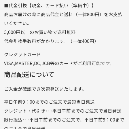
■代金引換【現金、カード払い（準備中）】
口座名義
株式会社一条
商品お届けの際に商品代金と送料（一律800円）をお支払
ゆうちょ銀行
いください。
ゆうちょ間
5,000円以上のお買い物で送料無料
記号
14710
代金引換手数料がかかります。（一律400円）
番号
7762261
クレジットカード
他銀行から
VISA,MASTER,DC,JCB等のカードがご利用可能です。
店名
四七八（読みヨンナナハチ）
商品配送について
店番
478
ご入金が確認でき次第発送いたします。
預金種目
普通預金
口座番号
0776226
平日午前9：00までのご注文で最短当日発送
口座名義
株式会社一条
クレジット・代引き･･･平日午前までのご注文で当日発送
銀行振込･･･平日午前までのご注文で、平日午前9：00まで
のご入金で当日発送