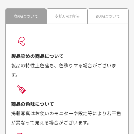
ません。
30代男性
30代男性
商品について
支払いの方法
返品について
配送日時の指定は可能ですか？
想像よりもキレイで
画像より商品は綺麗
良かった！
だったと思いました
お届け希望日時をご指定頂けます。
早く送っていただきあり
ポイントもすぐ使えて、
ご注文時にご指定下さい。
製品染めの商品について
がとうございます。丁寧
お安く購入することが出
製品の特性上色落ち、色移りする場合がございま
に梱包されていて、商品
来ました。またお願いし
す。
の状態も良好でした。気
ます、ありがとうござい
買った商品を直接取りに行きたいのですが
に入りました。また機会
ました。
があればよろしくお願い
商品の受け渡しは、ゆうパックでの配送のみとさせて
します！
頂いております。
商品の色味について
掲載写真はお使いのモニターや設定等により若干色
が異なって見える場合がございます。
商品購入からどれくらいで発送してもらえます
か？