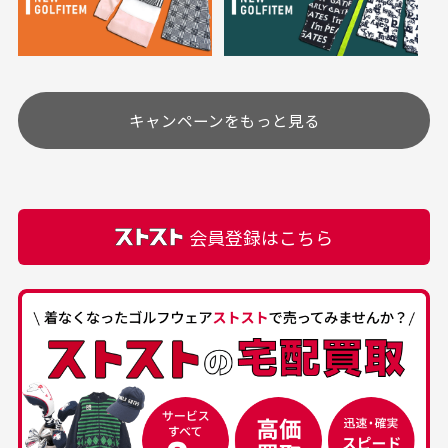
り、柔軟剤等)が付着している場合がございます。
定休日はありますか？
高価なブルゾンがお
いつも素敵な商品を
安く購入できました
ありがとうございま
す
土.日.祝日は定休日となっております。
高価なブルゾンがお安く
美品です。いつも素敵な
キャンペーンをもっと見る
その他の休日につきましてはサイト上にて告知させて
付属品について
購入できました。状態も
商品をありがとうござい
頂きます。
付属品の記載につきましては、弊社に入荷した時点
最高でした。
ます。
での付属品を記載させて頂いております。直営店や
正規代理店にて購入された際と異なる場合や欠品が
カートの有効時間はありますか？
会員登録はこちら
ある場合もございます。
商品をカートに入れられてから120分操作がない場合
は自動的にカート内の商品が削除されますのでご注意
下さい。
経年劣化について
お気に入り機能をご利用下さい。
当店では商品の管理には細心の注意を払っておりま
30代男性
50代男性
すが、経年により素材の劣化やパーツの強度低下が
生じている場合がございます。