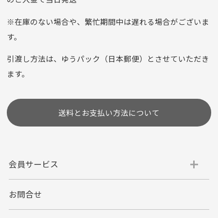
クレジットカード
平日朝9:00までのご注文で当日発送
※在庫のない場合や、繁忙期間中は遅れる場合がございま
お支払い回数はお選び頂けます。
す。
※お使いのくクレジットカードによってはお支払い回数をお
選びいただけない場合がございます。
引渡し方法は、ゆうパック（日本郵便）とさせていただき
(1,2,3,5,6,10,12,15,18,20,24,リボ払い)
ます。
［ 支払い可能クレジットカード］
送料とお支払い方法について
会員サービス
お問合せ
代金引換
代引手数料一律400円