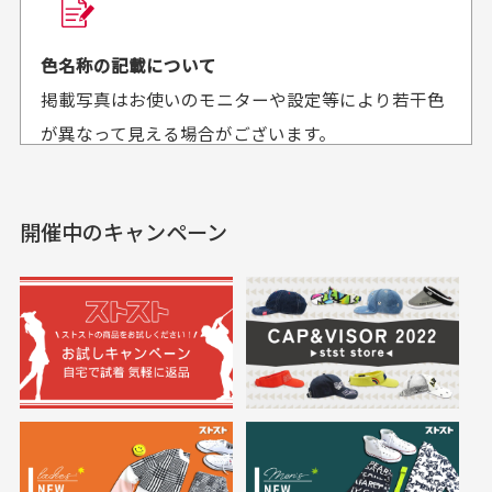
30代男性
30代女性
平日午前9時までのご注文で最短当日発送させて頂いて
色名称の記載について
セールかつポイント
状態も良く満足して
おります。
掲載写真はお使いのモニターや設定等により若干色
も使えて、お得に購
おります
それ以降のご注文につきましては翌営業日の発送とさ
入出来ました
が異なって見える場合がございます。
セールかつポイントも使
欲しかったスカートが購
せて頂いております。
えて、お得に購入出来ま
入できました。状態も良
した。状態も非常に良く
く満足しております。
開催中のキャンペーン
送料はいくらかかりますか？
満足です。
実寸サイズについて
一点一点手作業で計測しておりますので、若干の誤
何点ご購入頂いた場合も全国一律で800円とさせて頂
差が生じる場合がございます。
いております。(1配送先につき)
また5,000円(税込)以上お買い物をして頂けた場合は送
料無料となります。
※必ず１つのショッピングカートに複数商品を入れて
においについて
ご注文下さいませ。
ユーズド商品の特性故、メンテンスを行っておりま
30代女性
30代女性
すが、におい（煙草、香水、お香、古着特有の香