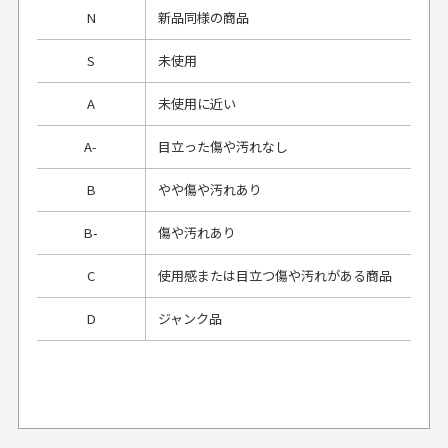
N
新品同様の商品
S
未使用
A
未使用に近い
A-
目立った傷や汚れなし
B
やや傷や汚れあり
B-
傷や汚れあり
C
使用感または目立つ傷や汚れがある商品
D
ジャンク品
プレゼント用にラッピングはしてもらえます
か？
申し訳ございませんが商品のラッピングは承っており