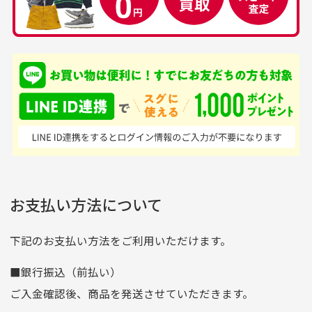
中古ゴルフウェアの
安心して中古ウェア
品揃えがすごい
を買えるお店です
銀行振込（前払い）
専門店というだけあっ
早い対応でした。 中古
入金確認後商品発送となります。
て、ここまでゴルフブラ
品ですが綺麗に梱包され
※土曜、日曜、祝日は入金確認及び発送業務は致しておりま
ンドの取り扱いがあるの
ており商品を大切にして
せん。
はすごい。 毎日たくさ
いる感が伝わってきまし
申し込まれた商品と届いた商品が異なっている場合
尚、お振込み手数料はお客様ご負担となります。入金確認後
商品発送となります。
んの商品がアップされて
た 「フロント部分に汚
商品説明に記載されていない汚れやダメージがある商品
いるので新作チェックす
れあり」と記載ありまし
の場合
ご注文頂いてから7日以内をお振込み期限とさせ
るのが楽しみです。
たが、 どこ？というぐ
ていただきます。
※申し訳ございませんがイメージが異なる、色身が違うなど、
お客様都合による返品・交換はできませんのでご了承下さい。
らい目立つことなく綺麗
※お振込み期限が過ぎた場合は自動的にキャンセル扱いとな
お支払い方法について
りますのでご了承くださいませ。
な商品でお安く購入でき
て満足です! フリマア
三菱UFJ銀行
下記のお支払い方法をご利用いただけます。
[…]
支店名
和歌山支店
■銀行振込（前払い）
口座種別
普通
ご入金確認後、商品を発送させていただきます。
口座番号
0255557