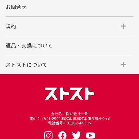
お問合せ
代金引換
代引手数料一律400円
規約
平日朝9:00mまでのご注文で当日発送
商品お届け時に配達員へご精算をお願い致しま
返品・交換について
す。
代金引換でのお支払い方法は現金のみとなりま
す。
ストストについて
商品代金＋送料(全国一律800円)＋代引手数料(一
律400円)＝合計金額
※代金引換のご利用はお買い上げ金額の上限が30万円(税込)
までとさせていただきます。
30万円を超える場合は銀行振り込みをご利用されるようお願
い申し上げます。
※商品発送後一定期間が過ぎてもお受け取り頂けない場合、
会社名：株式会社一条
住所：〒641-0044 和歌山県和歌山市今福4-4-38
当店に返却されますのでご注意下さいませ、再発送の場合は
電話番号：0120-54-8686
別途手数料を頂戴いたします。
その際の手数料は銀行振込となり、7日以内にお振込頂けな