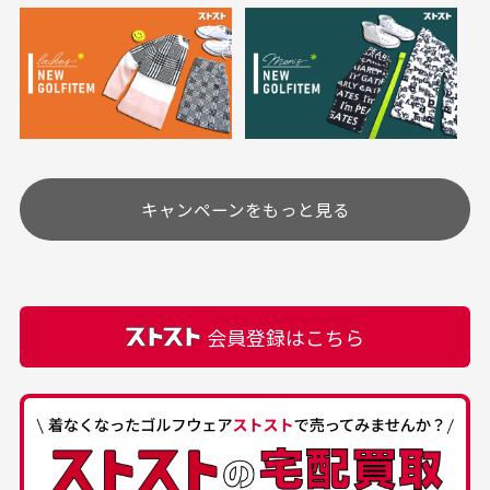
※必ず１つのショッピングカートに複数商品を入れて
においについて
ご注文下さいませ。
ユーズド商品の特性故、メンテンスを行っておりま
30代女性
30代女性
すが、におい（煙草、香水、お香、古着特有の香
り、柔軟剤等)が付着している場合がございます。
定休日はありますか？
高価なブルゾンがお
いつも素敵な商品を
安く購入できました
ありがとうございま
す
土.日.祝日は定休日となっております。
高価なブルゾンがお安く
美品です。いつも素敵な
キャンペーンをもっと見る
その他の休日につきましてはサイト上にて告知させて
付属品について
購入できました。状態も
商品をありがとうござい
頂きます。
付属品の記載につきましては、弊社に入荷した時点
最高でした。
ます。
での付属品を記載させて頂いております。直営店や
正規代理店にて購入された際と異なる場合や欠品が
カートの有効時間はありますか？
会員登録はこちら
ある場合もございます。
商品をカートに入れられてから120分操作がない場合
は自動的にカート内の商品が削除されますのでご注意
下さい。
経年劣化について
お気に入り機能をご利用下さい。