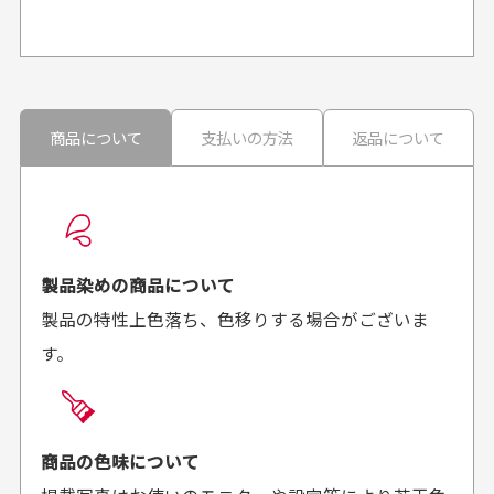
か？
申し訳ございませんが商品のラッピングは承っており
ません。
30代男性
30代男性
商品について
支払いの方法
返品について
配送日時の指定は可能ですか？
想像よりもキレイで
画像より商品は綺麗
良かった！
だったと思いました
お届け希望日時をご指定頂けます。
早く送っていただきあり
ポイントもすぐ使えて、
ご注文時にご指定下さい。
製品染めの商品について
がとうございます。丁寧
お安く購入することが出
製品の特性上色落ち、色移りする場合がございま
に梱包されていて、商品
来ました。またお願いし
す。
の状態も良好でした。気
ます、ありがとうござい
買った商品を直接取りに行きたいのですが
に入りました。また機会
ました。
があればよろしくお願い
商品の受け渡しは、ゆうパックでの配送のみとさせて
します！
頂いております。
商品の色味について