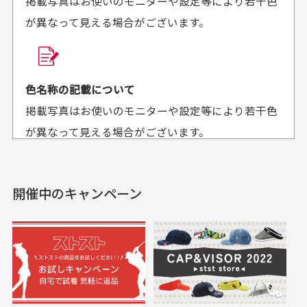
掲載写真はお使いのモニターや設定等により若干色
が異なって見える場合がございます。
商品購入からどれくらいで発送してもらえます
か？
30代男性
30代女性
平日午前9時までのご注文で最短当日発送させて頂いて
色名称の記載について
セールかつポイント
状態も良く満足して
おります。
掲載写真はお使いのモニターや設定等により若干色
も使えて、お得に購
おります
それ以降のご注文につきましては翌営業日の発送とさ
入出来ました
が異なって見える場合がございます。
セールかつポイントも使
欲しかったスカートが購
せて頂いております。
えて、お得に購入出来ま
入できました。状態も良
した。状態も非常に良く
く満足しております。
開催中のキャンペーン
送料はいくらかかりますか？
満足です。
実寸サイズについて
一点一点手作業で計測しておりますので、若干の誤
何点ご購入頂いた場合も全国一律で800円とさせて頂
差が生じる場合がございます。
いております。(1配送先につき)
また5,000円(税込)以上お買い物をして頂けた場合は送
料無料となります。