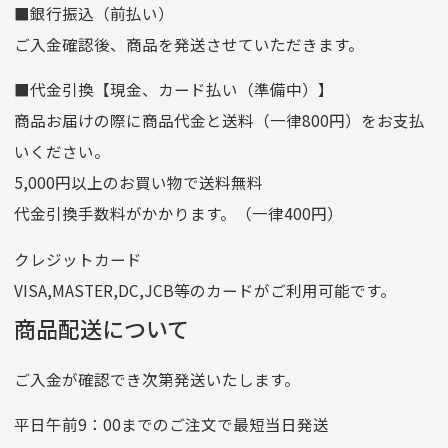
■銀行振込（前払い）
口座種別
普通
ご入金確認後、商品を発送させていただきます。
口座番号
0255557
■代金引換【現金、カード払い（準備中）】
口座名義
株式会社一条
商品お届けの際に商品代金と送料（一律800円）をお支払
ゆうちょ銀行
いください。
ゆうちょ間
5,000円以上のお買い物で送料無料
記号
14710
代金引換手数料がかかります。（一律400円）
番号
7762261
クレジットカード
他銀行から
VISA,MASTER,DC,JCB等のカードがご利用可能です。
店名
四七八（読みヨンナナハチ）
商品配送について
店番
478
ご入金が確認でき次第発送いたします。
預金種目
普通預金
口座番号
0776226
平日午前9：00までのご注文で最短当日発送