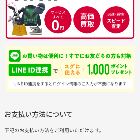
当店では商品の管理には細心の注意を払っておりま
30代男性
50代男性
すが、経年により素材の劣化やパーツの強度低下が
生じている場合がございます。
中古ゴルフウェアの
安心して中古ウェア
品揃えがすごい
を買えるお店です
銀行振込（前払い）
専門店というだけあっ
早い対応でした。 中古
入金確認後商品発送となります。
て、ここまでゴルフブラ
品ですが綺麗に梱包され
※土曜、日曜、祝日は入金確認及び発送業務は致しておりま
ンドの取り扱いがあるの
ており商品を大切にして
せん。
はすごい。 毎日たくさ
いる感が伝わってきまし
申し込まれた商品と届いた商品が異なっている場合
尚、お振込み手数料はお客様ご負担となります。入金確認後
商品発送となります。
んの商品がアップされて
た 「フロント部分に汚
商品説明に記載されていない汚れやダメージがある商品
いるので新作チェックす
れあり」と記載ありまし
の場合
ご注文頂いてから7日以内をお振込み期限とさせ
るのが楽しみです。
たが、 どこ？というぐ
ていただきます。
※申し訳ございませんがイメージが異なる、色身が違うなど、
お客様都合による返品・交換はできませんのでご了承下さい。
らい目立つことなく綺麗
※お振込み期限が過ぎた場合は自動的にキャンセル扱いとな
お支払い方法について
りますのでご了承くださいませ。
な商品でお安く購入でき
て満足です! フリマア
三菱UFJ銀行
下記のお支払い方法をご利用いただけます。
[…]
支店名
和歌山支店