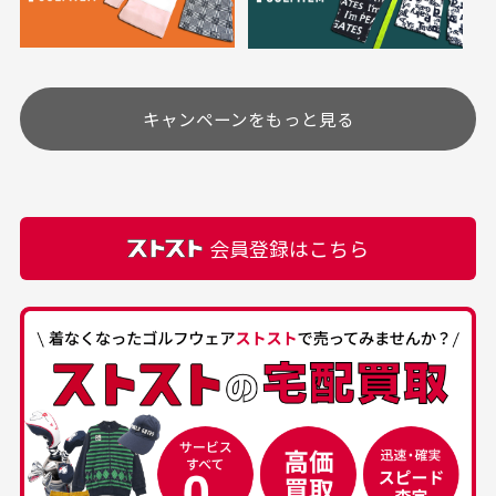
り、柔軟剤等)が付着している場合がございます。
定休日はありますか？
高価なブルゾンがお
いつも素敵な商品を
安く購入できました
ありがとうございま
す
土.日.祝日は定休日となっております。
高価なブルゾンがお安く
美品です。いつも素敵な
キャンペーンをもっと見る
その他の休日につきましてはサイト上にて告知させて
付属品について
購入できました。状態も
商品をありがとうござい
頂きます。
付属品の記載につきましては、弊社に入荷した時点
最高でした。
ます。
での付属品を記載させて頂いております。直営店や
正規代理店にて購入された際と異なる場合や欠品が
カートの有効時間はありますか？
会員登録はこちら
ある場合もございます。
商品をカートに入れられてから120分操作がない場合
は自動的にカート内の商品が削除されますのでご注意
下さい。
経年劣化について
お気に入り機能をご利用下さい。
当店では商品の管理には細心の注意を払っておりま
30代男性
50代男性
すが、経年により素材の劣化やパーツの強度低下が
生じている場合がございます。
中古ゴルフウェアの
安心して中古ウェア