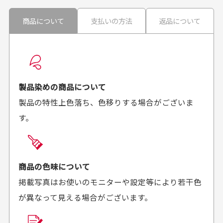
ません。
30代男性
30代男性
商品について
支払いの方法
返品について
配送日時の指定は可能ですか？
想像よりもキレイで
画像より商品は綺麗
良かった！
だったと思いました
お届け希望日時をご指定頂けます。
早く送っていただきあり
ポイントもすぐ使えて、
ご注文時にご指定下さい。
製品染めの商品について
がとうございます。丁寧
お安く購入することが出
製品の特性上色落ち、色移りする場合がございま
に梱包されていて、商品
来ました。またお願いし
す。
の状態も良好でした。気
ます、ありがとうござい
買った商品を直接取りに行きたいのですが
に入りました。また機会
ました。
があればよろしくお願い
商品の受け渡しは、ゆうパックでの配送のみとさせて
します！
頂いております。
商品の色味について
掲載写真はお使いのモニターや設定等により若干色
が異なって見える場合がございます。
商品購入からどれくらいで発送してもらえます
か？
30代男性
30代女性