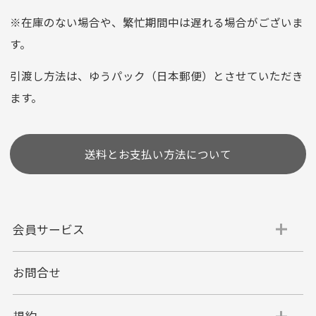
平日朝9:00までのご注文で当日発送
※在庫のない場合や、繁忙期間中は遅れる場合がございま
お支払い回数はお選び頂けます。
す。
※お使いのくクレジットカードによってはお支払い回数をお
選びいただけない場合がございます。
引渡し方法は、ゆうパック（日本郵便）とさせていただき
(1,2,3,5,6,10,12,15,18,20,24,リボ払い)
ます。
［ 支払い可能クレジットカード］
送料とお支払い方法について
会員サービス
お問合せ
代金引換
代引手数料一律400円