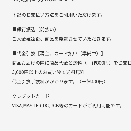
当店
生じ
定休日はありますか？
下記のお支払い方法をご利用いただけます。
クレジットカード
■銀行振込（前払い）
土.日.祝日は定休日となっております
平日朝9:00までのご注文で当日発送
ご入金確認後、商品を発送させていただきます。
その他の休日につきましてはサイト
お支払い回数はお選び頂けます。
■代金引換【現金、カード払い（準備中）】
お使いのくクレジットカードによっては
商品お届けの際に商品代金と送料（一律800円）をお支
カートの有効時間はありますか
(1,2,3,5,6,10,12,15,18,20,24,リボ払い)
5,000円以上のお買い物で送料無料
［ 支払い可能クレジットカード］
代金引換手数料がかかります。（一律400円）
商品をカートに入れられてから12
クレジットカード
お気に入り機能をご利用下さい。
VISA,MASTER,DC,JCB等のカードがご利用可能です。
代金引換