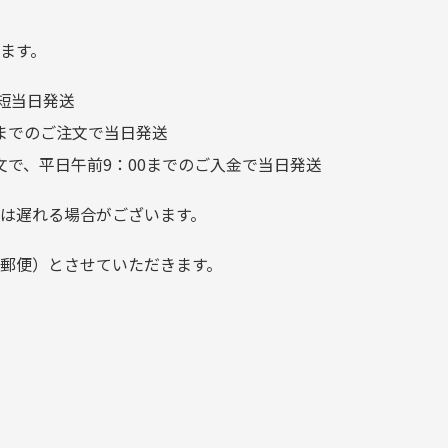
り素材の劣化やパーツの強度低下が
が、 どこ？というぐらい目立
つことなく綺麗な商品でお安
ます。
く購入できて満足です! フリマ
短当日発送
ア […]
前までのご注文で当日発送
文で、平日午前9：00までのご入金で当日発送
は遅れる場合がございます。
郵便）とさせていただきます。
でご注意下さい。