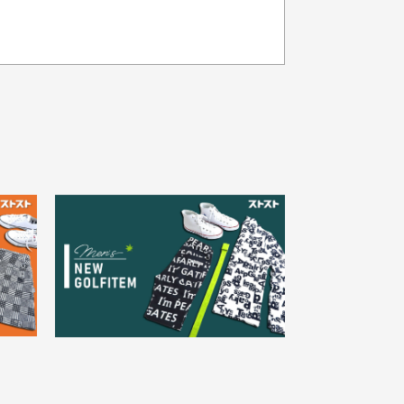
品の色味について
載写真はお使いのモニターや設定等
より若干色が異なって見える場合が
30代女性
ざいます。
さい。
え
状態も良く満足しておりま
た
す
欲しかったスカートが購入で
寸サイズについて
。
きました。状態も良く満足し
点一点手作業で計測しておりますの
。
ております。
、若干の誤差が生じる場合がござい
す。