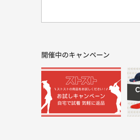
プレゼント用にラッピングはし
銀行振込（前払い）
製品染めの商
入金確認後商品発送となります。
申し訳ございませんが商品のラッピ
製品の特性上
申し込まれた商品と届いた商品が異な
土曜、日曜、祝日は入金確認及び発送業
商品説明に記載されていない汚れやダ
がございます
開催中のキャンペーン
30代男性
尚、お振込み手数料はお客様ご負担とな
配送日時の指定は可能ですか？
申し訳ございませんがイメージが異なる、色
ご注文頂いてから7日以内をお振込み
想像よりもキレイで良かっ
画
お振込み期限が過ぎた場合は自動的にキ
お届け希望日時をご指定頂けます。
た！
と
ご注文時にご指定下さい。
三
早く送っていただきありがと
ポ
色名称の記載
うございます。丁寧に梱包さ
支店名
和歌山支店
く
掲載写真はお
買った商品を直接取りに行きた
れていて、商品の状態も良好
た
口座種別
普通
により若干色
でした。気に入りました。ま
が
口座番号
0255557
ございます。