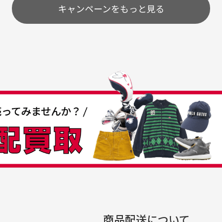
配送のみとさせて頂いております。
キャンペーンをもっと見る
条
うちょ銀行
してもらえますか？
て
付
の特性故、メンテンスを
付
30代女性
30代男性
日発送させて頂いております。
すが、におい（煙草、香
入
営業日の発送とさせて頂いております。
着特有の香り、柔軟剤等)
頂
つも素敵な商品をありが
中古ゴルフウェアの品揃
る場合がございます。
に
うございます
がすごい
み ヨンナナハチ）
が
品です。いつも素敵な商品
専門店というだけあって、
ありがとうございます。
こまでゴルフブランドの取
00円とさせて頂いております。(1配送先につき)
扱いがあるのはすごい。 毎
をして頂けた場合は送料無料となります。
たくさんの商品がアップさ
複数商品を入れてご注文下さいませ。
劣化について
条
ているので新作チェックす
商品配送について