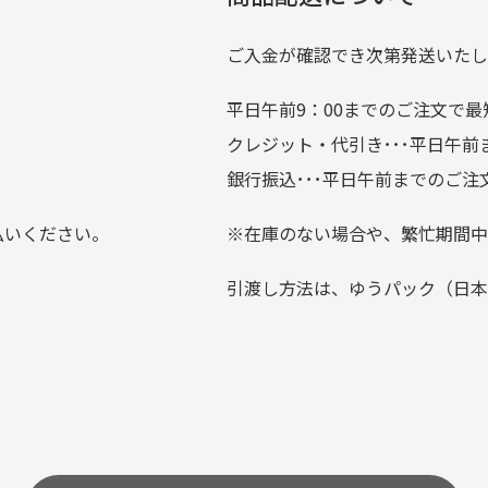
では商品の管理には細心の注意を払っておりますが、経年によ
のが楽しみです。
ている場合がございます。
ご入金が確認でき次第発送いたし
平日午前9：00までのご注文で最
。
クレジット・代引き･･･平日午
上にて告知させて頂きます。
銀行振込･･･平日午前までのご注
お支払い回数をお選びいただけない場合がございます。
払いください。
※在庫のない場合や、繁忙期間中
？
引渡し方法は、ゆうパック（日本
0分操作がない場合は自動的にカート内の商品が削除されますの