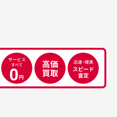
属品について
属品の記載につきましては、弊社に
50代男性
荷した時点での付属品を記載させて
いております。直営店や正規代理店
え
安心して中古ウェアを買え
て購入された際と異なる場合や欠品
るお店です
ある場合もございます。
こ
早い対応でした。 中古品です
り
が綺麗に梱包されており商品
日
を大切にしている感が伝わっ
れ
てきました 「フロント部分に
る
汚れあり」と記載ありました