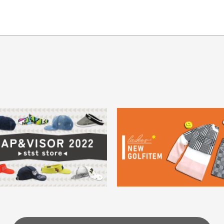
てもらえますか？
品について
商
ングは承っておりません。
色落ち、色移りする場合
掲
っている場合
務は致しておりません。
メージがある商品の場合
。
に
30代男性
30代男性
ります。入金確認後商品発送となります。
ご
身が違うなど、お客様都合による返品・交換はできませんのでご了承下
期限とさせていただきます。
像より商品は綺麗だった
セールかつポイントも使
ャンセル扱いとなりますのでご了承くださいませ。
思いました
て、お得に購入出来まし
菱UFJ銀行
イントもすぐ使えて、お安
セールかつポイントも使え
について
実
購入することが出来まし
て、お得に購入出来ました
使いのモニターや設定等
一
いのですが
。またお願いします、あり
状態も非常に良く満足です
が異なって見える場合が
で
とうございました。
ま