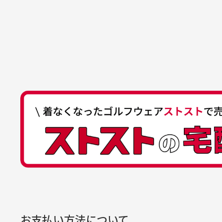
た機会があればよろしくお願
商品の受け渡しは、ゆうパックでの
口座名義
株式会社一
いします！
ゆ
商品購入からどれくらいで発送
ゆうちょ間
においについ
ユーズド商品
記号
14710
30代女性
平日午前9時までのご注文で最短当
行っておりま
それ以降のご注文につきましては翌
番号
7762261
水、お香、古
高価なブルゾンがお安く購
い
他銀行から
が付着してい
入できました
と
送料はいくらかかりますか？
店名
四七八（読
高価なブルゾンがお安く購入
美
店番
478
できました。状態も最高でし
を
何点ご購入頂いた場合も全国一律で8
預金種目
普通預金
た。
また5,000円(税込)以上お買い物
口座番号
0776226
※必ず１つのショッピングカートに
経年
口座名義
株式会社一
お支払い方法について