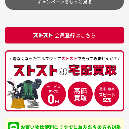
キャンペーンをもっと見る
その他の休日につきましてはサイト上にて告知させて
付属品について
購入できました。状態も
商品をありがとうござい
頂きます。
付属品の記載につきましては、弊社に入荷した時点
最高でした。
ます。
での付属品を記載させて頂いております。直営店や
正規代理店にて購入された際と異なる場合や欠品が
カートの有効時間はありますか？
会員登録はこちら
ある場合もございます。
商品をカートに入れられてから120分操作がない場合
は自動的にカート内の商品が削除されますのでご注意
下さい。
経年劣化について
お気に入り機能をご利用下さい。
当店では商品の管理には細心の注意を払っておりま
30代男性
50代男性
すが、経年により素材の劣化やパーツの強度低下が
生じている場合がございます。
中古ゴルフウェアの
安心して中古ウェア
品揃えがすごい
を買えるお店です
銀行振込（前払い）
専門店というだけあっ
早い対応でした。 中古
入金確認後商品発送となります。
て、ここまでゴルフブラ
品ですが綺麗に梱包され
※土曜、日曜、祝日は入金確認及び発送業務は致しておりま