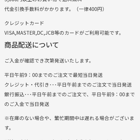
記号
14710
代金引換手数料がかかります。（一律400円）
番号
7762261
クレジットカード
他銀行から
VISA,MASTER,DC,JCB等のカードがご利用可能です。
店名
四七八（読みヨンナナハチ）
商品配送について
店番
478
ご入金が確認でき次第発送いたします。
預金種目
普通預金
口座番号
0776226
平日午前9：00までのご注文で最短当日発送
口座名義
株式会社一条
クレジット・代引き･･･平日午前までのご注文で当日発送
銀行振込･･･平日午前までのご注文で、平日午前9：00まで
のご入金で当日発送
クレジットカード
平日朝9:00までのご注文で当日発送
※在庫のない場合や、繁忙期間中は遅れる場合がございま
お支払い回数はお選び頂けます。
す。
※お使いのくクレジットカードによってはお支払い回数をお