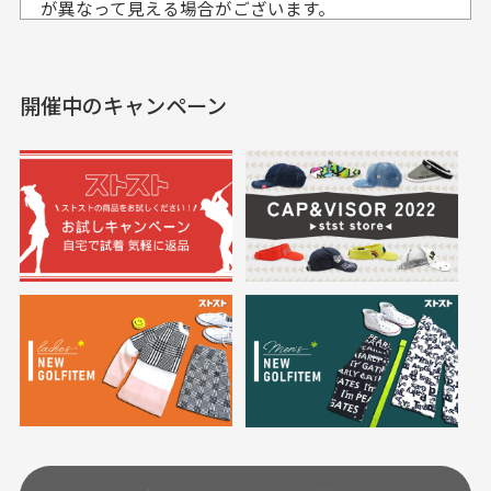
入出来ました
が異なって見える場合がございます。
セールかつポイントも使
欲しかったスカートが購
せて頂いております。
えて、お得に購入出来ま
入できました。状態も良
した。状態も非常に良く
く満足しております。
開催中のキャンペーン
送料はいくらかかりますか？
満足です。
実寸サイズについて
一点一点手作業で計測しておりますので、若干の誤
何点ご購入頂いた場合も全国一律で800円とさせて頂
差が生じる場合がございます。
いております。(1配送先につき)
また5,000円(税込)以上お買い物をして頂けた場合は送
料無料となります。
※必ず１つのショッピングカートに複数商品を入れて
においについて
ご注文下さいませ。
ユーズド商品の特性故、メンテンスを行っておりま
30代女性
30代女性
すが、におい（煙草、香水、お香、古着特有の香
り、柔軟剤等)が付着している場合がございます。
定休日はありますか？
高価なブルゾンがお
いつも素敵な商品を
安く購入できました
ありがとうございま
す
土.日.祝日は定休日となっております。
高価なブルゾンがお安く
美品です。いつも素敵な