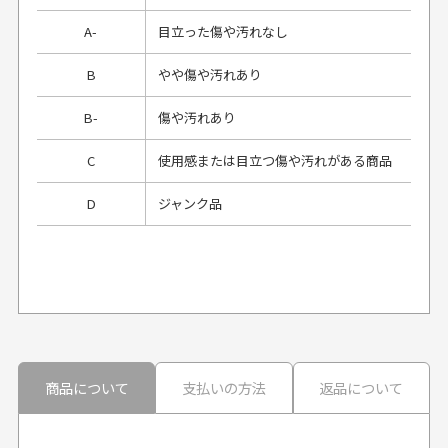
A-
目立った傷や汚れなし
B
やや傷や汚れあり
B-
傷や汚れあり
C
使用感または目立つ傷や汚れがある商品
D
ジャンク品
プレゼント用にラッピングはしてもらえます
か？
申し訳ございませんが商品のラッピングは承っており
ません。
30代男性
30代男性
商品について
支払いの方法
返品について
配送日時の指定は可能ですか？
想像よりもキレイで
画像より商品は綺麗