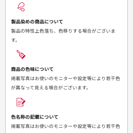
良かった！
だったと思いました
お届け希望日時をご指定頂けます。
早く送っていただきあり
ポイントもすぐ使えて、
ご注文時にご指定下さい。
製品染めの商品について
がとうございます。丁寧
お安く購入することが出
製品の特性上色落ち、色移りする場合がございま
に梱包されていて、商品
来ました。またお願いし
す。
の状態も良好でした。気
ます、ありがとうござい
買った商品を直接取りに行きたいのですが
に入りました。また機会
ました。
があればよろしくお願い
商品の受け渡しは、ゆうパックでの配送のみとさせて
します！
頂いております。
商品の色味について
掲載写真はお使いのモニターや設定等により若干色
が異なって見える場合がございます。
商品購入からどれくらいで発送してもらえます
か？
30代男性
30代女性
平日午前9時までのご注文で最短当日発送させて頂いて
色名称の記載について
セールかつポイント
状態も良く満足して
おります。
掲載写真はお使いのモニターや設定等により若干色
も使えて、お得に購
おります
それ以降のご注文につきましては翌営業日の発送とさ