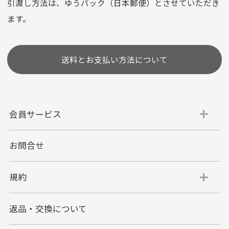
選びいただけない場合がございます。
引渡し方法は、ゆうパック（日本郵便）とさせていただき
(1,2,3,5,6,10,12,15,18,20,24,リボ払い)
ます。
［ 支払い可能クレジットカード］
送料とお支払い方法について
会員サービス
お問合せ
代金引換
代引手数料一律400円
規約
平日朝9:00mまでのご注文で当日発送
商品お届け時に配達員へご精算をお願い致しま
返品・交換について
す。
代金引換でのお支払い方法は現金のみとなりま