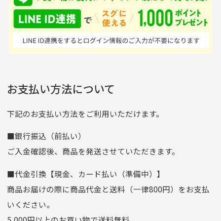
ンドの取り扱いがあるの
ており商品を大切にして
せん。
はすごい。 毎日たくさ
いる感が伝わってきまし
申し込まれた商品と届いた商品が異なっている場合
尚、お振込み手数料はお客様ご負担となります。入金確認後
商品発送となります。
んの商品がアップされて
た 「フロント部分に汚
商品説明に記載されていない汚れやダメージがある商品
いるので新作チェックす
れあり」と記載ありまし
の場合
ご注文頂いてから7日以内をお振込み期限とさせ
るのが楽しみです。
たが、 どこ？というぐ
ていただきます。
※申し訳ございませんがイメージが異なる、色身が違うなど、
お客様都合による返品・交換はできませんのでご了承下さい。
らい目立つことなく綺麗
※お振込み期限が過ぎた場合は自動的にキャンセル扱いとな
お支払い方法について
りますのでご了承くださいませ。
な商品でお安く購入でき
て満足です! フリマア
三菱UFJ銀行
下記のお支払い方法をご利用いただけます。
[…]
支店名
和歌山支店
■銀行振込（前払い）
口座種別
普通
ご入金確認後、商品を発送させていただきます。
口座番号
0255557
■代金引換【現金、カード払い（準備中）】
口座名義
株式会社一条
商品お届けの際に商品代金と送料（一律800円）をお支払
ゆうちょ銀行
いください。
ゆうちょ間
5,000円以上のお買い物で送料無料