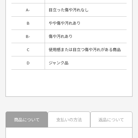
A-
目立った傷や汚れなし
B
やや傷や汚れあり
B-
傷や汚れあり
C
使用感または目立つ傷や汚れがある商品
D
ジャンク品
プレゼント用にラッピングはしてもらえます
か？
申し訳ございませんが商品のラッピングは承っており
ません。
30代男性
30代男性
商品について
支払いの方法
返品について
配送日時の指定は可能ですか？
想像よりもキレイで
画像より商品は綺麗