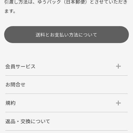
選びいただけない場合がございます。
引渡し方法は、ゆうパック（日本郵便）とさせていただき
(1,2,3,5,6,10,12,15,18,20,24,リボ払い)
ます。
［ 支払い可能クレジットカード］
送料とお支払い方法について
会員サービス
お問合せ
代金引換
代引手数料一律400円
規約
平日朝9:00mまでのご注文で当日発送
商品お届け時に配達員へご精算をお願い致しま
返品・交換について
す。
代金引換でのお支払い方法は現金のみとなりま