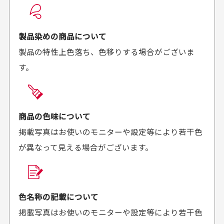
良かった！
だったと思いました
お届け希望日時をご指定頂けます。
早く送っていただきあり
ポイントもすぐ使えて、
ご注文時にご指定下さい。
製品染めの商品について
がとうございます。丁寧
お安く購入することが出
製品の特性上色落ち、色移りする場合がございま
に梱包されていて、商品
来ました。またお願いし
す。
の状態も良好でした。気
ます、ありがとうござい
買った商品を直接取りに行きたいのですが
に入りました。また機会
ました。
があればよろしくお願い
商品の受け渡しは、ゆうパックでの配送のみとさせて
します！
頂いております。
商品の色味について
掲載写真はお使いのモニターや設定等により若干色
が異なって見える場合がございます。
商品購入からどれくらいで発送してもらえます
か？
30代男性
30代女性
平日午前9時までのご注文で最短当日発送させて頂いて
色名称の記載について
セールかつポイント
状態も良く満足して
おります。
掲載写真はお使いのモニターや設定等により若干色
も使えて、お得に購
おります
それ以降のご注文につきましては翌営業日の発送とさ