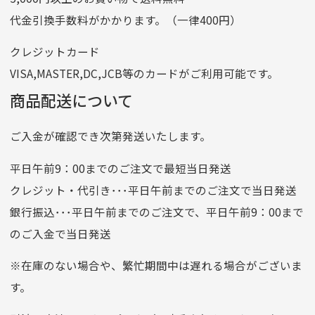
記号
14710
代金引換手数料がかかります。（一律400円）
番号
7762261
クレジットカード
他銀行から
VISA,MASTER,DC,JCB等のカードがご利用可能です。
店名
四七八（読みヨンナナハチ）
商品配送について
店番
478
ご入金が確認でき次第発送いたします。
預金種目
普通預金
口座番号
0776226
平日午前9：00までのご注文で最短当日発送
口座名義
株式会社一条
クレジット・代引き･･･平日午前までのご注文で当日発送
銀行振込･･･平日午前までのご注文で、平日午前9：00まで
のご入金で当日発送
クレジットカード
平日朝9:00までのご注文で当日発送
※在庫のない場合や、繁忙期間中は遅れる場合がございま
お支払い回数はお選び頂けます。
す。
※お使いのくクレジットカードによってはお支払い回数をお