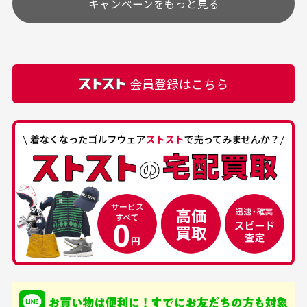
キャンペーンをもっと見る
その他の休日につきましてはサイト上にて告知させて
付属品について
購入できました。状態も
商品をありがとうござい
頂きます。
付属品の記載につきましては、弊社に入荷した時点
最高でした。
ます。
での付属品を記載させて頂いております。直営店や
正規代理店にて購入された際と異なる場合や欠品が
カートの有効時間はありますか？
会員登録はこちら
ある場合もございます。
商品をカートに入れられてから120分操作がない場合
は自動的にカート内の商品が削除されますのでご注意
下さい。
経年劣化について
お気に入り機能をご利用下さい。
当店では商品の管理には細心の注意を払っておりま
30代男性
50代男性
すが、経年により素材の劣化やパーツの強度低下が
生じている場合がございます。
中古ゴルフウェアの
安心して中古ウェア
品揃えがすごい
を買えるお店です
銀行振込（前払い）
専門店というだけあっ
早い対応でした。 中古
入金確認後商品発送となります。
て、ここまでゴルフブラ
品ですが綺麗に梱包され
※土曜、日曜、祝日は入金確認及び発送業務は致しておりま