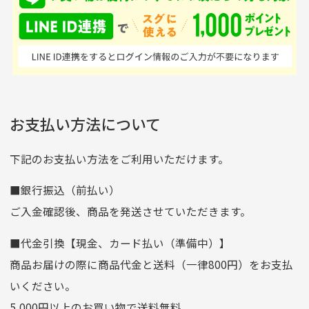
ンドの取り扱いがあるの
ており商品を大切にして
せん。
はすごい。 毎日たくさ
いる感が伝わってきまし
申し込まれた商品と届いた商品が異なっている場合
尚、お振込み手数料はお客様ご負担となります。入金確認後
商品発送となります。
んの商品がアップされて
た 「フロント部分に汚
商品説明に記載されていない汚れやダメージがある商品
いるので新作チェックす
れあり」と記載ありまし
の場合
ご注文頂いてから7日以内をお振込み期限とさせ
るのが楽しみです。
たが、 どこ？というぐ
ていただきます。
※申し訳ございませんがイメージが異なる、色身が違うなど、
お客様都合による返品・交換はできませんのでご了承下さい。
らい目立つことなく綺麗
※お振込み期限が過ぎた場合は自動的にキャンセル扱いとな
お支払い方法について
りますのでご了承くださいませ。
な商品でお安く購入でき
て満足です! フリマア
三菱UFJ銀行
下記のお支払い方法をご利用いただけます。
[…]
支店名
和歌山支店
■銀行振込（前払い）
口座種別
普通
ご入金確認後、商品を発送させていただきます。
口座番号
0255557
■代金引換【現金、カード払い（準備中）】
口座名義
株式会社一条
商品お届けの際に商品代金と送料（一律800円）をお支払
ゆうちょ銀行
いください。
ゆうちょ間
5,000円以上のお買い物で送料無料