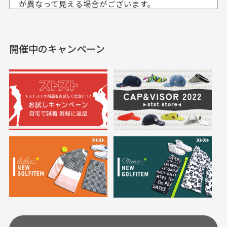
入出来ました
が異なって見える場合がございます。
セールかつポイントも使
欲しかったスカートが購
せて頂いております。
えて、お得に購入出来ま
入できました。状態も良
した。状態も非常に良く
く満足しております。
開催中のキャンペーン
送料はいくらかかりますか？
満足です。
実寸サイズについて
一点一点手作業で計測しておりますので、若干の誤
何点ご購入頂いた場合も全国一律で800円とさせて頂
差が生じる場合がございます。
いております。(1配送先につき)
また5,000円(税込)以上お買い物をして頂けた場合は送
料無料となります。
※必ず１つのショッピングカートに複数商品を入れて
においについて
ご注文下さいませ。
ユーズド商品の特性故、メンテンスを行っておりま
30代女性
30代女性
すが、におい（煙草、香水、お香、古着特有の香
り、柔軟剤等)が付着している場合がございます。
定休日はありますか？
高価なブルゾンがお
いつも素敵な商品を
安く購入できました
ありがとうございま
す
土.日.祝日は定休日となっております。
高価なブルゾンがお安く
美品です。いつも素敵な