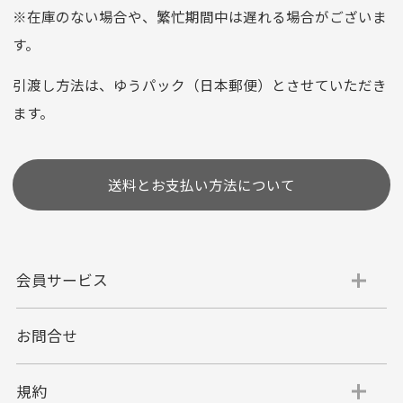
平日朝9:00までのご注文で当日発送
※在庫のない場合や、繁忙期間中は遅れる場合がございま
お支払い回数はお選び頂けます。
す。
※お使いのくクレジットカードによってはお支払い回数をお
選びいただけない場合がございます。
引渡し方法は、ゆうパック（日本郵便）とさせていただき
(1,2,3,5,6,10,12,15,18,20,24,リボ払い)
ます。
［ 支払い可能クレジットカード］
送料とお支払い方法について
会員サービス
お問合せ
代金引換
代引手数料一律400円
規約
平日朝9:00mまでのご注文で当日発送