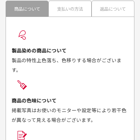
30代男性
30代男性
商品について
支払いの方法
返品について
配送日時の指定は可能ですか？
想像よりもキレイで
画像より商品は綺麗
良かった！
だったと思いました
お届け希望日時をご指定頂けます。
早く送っていただきあり
ポイントもすぐ使えて、
ご注文時にご指定下さい。
製品染めの商品について
がとうございます。丁寧
お安く購入することが出
製品の特性上色落ち、色移りする場合がございま
に梱包されていて、商品
来ました。またお願いし
す。
の状態も良好でした。気
ます、ありがとうござい
買った商品を直接取りに行きたいのですが
に入りました。また機会
ました。
があればよろしくお願い
商品の受け渡しは、ゆうパックでの配送のみとさせて
します！
頂いております。
商品の色味について
掲載写真はお使いのモニターや設定等により若干色
が異なって見える場合がございます。
商品購入からどれくらいで発送してもらえます
か？
30代男性
30代女性