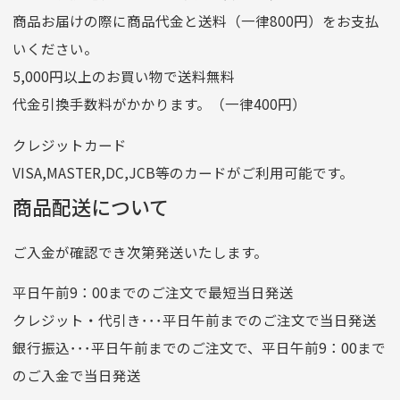
商品お届けの際に商品代金と送料（一律800円）をお支払
ゆうちょ銀行
いください。
ゆうちょ間
5,000円以上のお買い物で送料無料
記号
14710
代金引換手数料がかかります。（一律400円）
番号
7762261
クレジットカード
他銀行から
VISA,MASTER,DC,JCB等のカードがご利用可能です。
店名
四七八（読みヨンナナハチ）
商品配送について
店番
478
ご入金が確認でき次第発送いたします。
預金種目
普通預金
口座番号
0776226
平日午前9：00までのご注文で最短当日発送
口座名義
株式会社一条
クレジット・代引き･･･平日午前までのご注文で当日発送
銀行振込･･･平日午前までのご注文で、平日午前9：00まで
のご入金で当日発送
クレジットカード