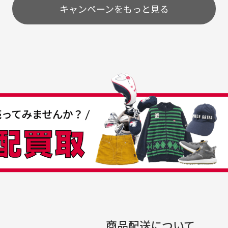
配送のみとさせて頂いております。
キャンペーンをもっと見る
条
うちょ銀行
してもらえますか？
て
付
の特性故、メンテンスを
付
30代女性
30代男性
日発送させて頂いております。
すが、におい（煙草、香
入
営業日の発送とさせて頂いております。
着特有の香り、柔軟剤等)
頂
つも素敵な商品をありが
中古ゴルフウェアの品揃
る場合がございます。
に
うございます
がすごい
み ヨンナナハチ）
が
品です。いつも素敵な商品
専門店というだけあって、
ありがとうございます。
こまでゴルフブランドの取
00円とさせて頂いております。(1配送先につき)
扱いがあるのはすごい。 毎
をして頂けた場合は送料無料となります。
たくさんの商品がアップさ
複数商品を入れてご注文下さいませ。
劣化について
条
ているので新作チェックす
商品配送について