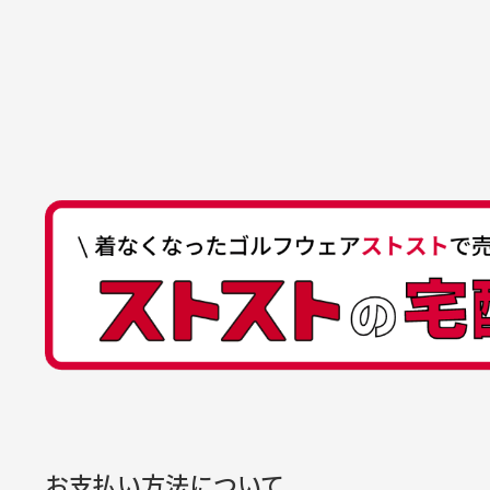
た機会があればよろしくお願
商品の受け渡しは、ゆうパックでの
口座名義
株式会社一
いします！
ゆ
商品購入からどれくらいで発送
ゆうちょ間
においについ
ユーズド商品
記号
14710
30代女性
平日午前9時までのご注文で最短当
行っておりま
それ以降のご注文につきましては翌
番号
7762261
水、お香、古
高価なブルゾンがお安く購
い
他銀行から
が付着してい
入できました
と
送料はいくらかかりますか？
店名
四七八（読
高価なブルゾンがお安く購入
美
店番
478
できました。状態も最高でし
を
何点ご購入頂いた場合も全国一律で8
預金種目
普通預金
た。
また5,000円(税込)以上お買い物
口座番号
0776226
※必ず１つのショッピングカートに
経年
口座名義
株式会社一
お支払い方法について