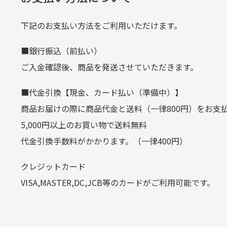
当店
生じ
定休日はありますか？
下記のお支払い方法をご利用いただけます。
クレジットカード
■銀行振込（前払い）
土.日.祝日は定休日となっております
平日朝9:00までのご注文で当日発送
ご入金確認後、商品を発送させていただきます。
その他の休日につきましてはサイト
お支払い回数はお選び頂けます。
■代金引換【現金、カード払い（準備中）】
お使いのくクレジットカードによっては
商品お届けの際に商品代金と送料（一律800円）をお支
カートの有効時間はありますか
(1,2,3,5,6,10,12,15,18,20,24,リボ払い)
5,000円以上のお買い物で送料無料
［ 支払い可能クレジットカード］
代金引換手数料がかかります。（一律400円）
商品をカートに入れられてから12
クレジットカード
お気に入り機能をご利用下さい。
VISA,MASTER,DC,JCB等のカードがご利用可能です。
代金引換