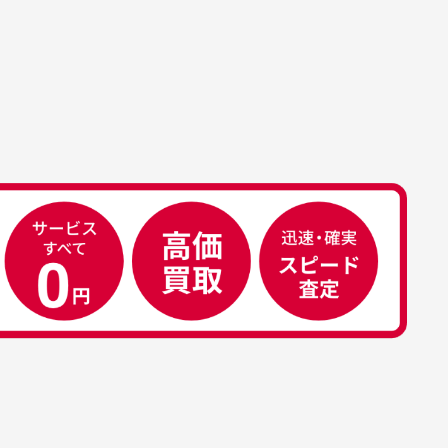
属品について
属品の記載につきましては、弊社に
50代男性
荷した時点での付属品を記載させて
いております。直営店や正規代理店
え
安心して中古ウェアを買え
て購入された際と異なる場合や欠品
るお店です
ある場合もございます。
こ
早い対応でした。 中古品です
り
が綺麗に梱包されており商品
日
を大切にしている感が伝わっ
れ
てきました 「フロント部分に
る
汚れあり」と記載ありました