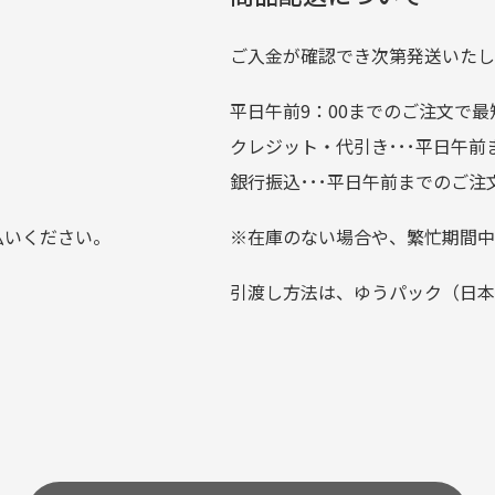
では商品の管理には細心の注意を払っておりますが、経年によ
のが楽しみです。
ている場合がございます。
ご入金が確認でき次第発送いたし
平日午前9：00までのご注文で最
。
クレジット・代引き･･･平日午
上にて告知させて頂きます。
銀行振込･･･平日午前までのご注
お支払い回数をお選びいただけない場合がございます。
払いください。
※在庫のない場合や、繁忙期間中
？
引渡し方法は、ゆうパック（日本
0分操作がない場合は自動的にカート内の商品が削除されますの