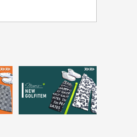
品の色味について
載写真はお使いのモニターや設定等
より若干色が異なって見える場合が
30代女性
ざいます。
さい。
え
状態も良く満足しておりま
た
す
欲しかったスカートが購入で
寸サイズについて
。
きました。状態も良く満足し
点一点手作業で計測しておりますの
。
ております。
、若干の誤差が生じる場合がござい
す。