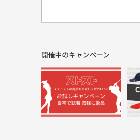
プレゼント用にラッピングはし
銀行振込（前払い）
製品染めの商
入金確認後商品発送となります。
申し訳ございませんが商品のラッピ
製品の特性上
申し込まれた商品と届いた商品が異な
土曜、日曜、祝日は入金確認及び発送業
商品説明に記載されていない汚れやダ
がございます
開催中のキャンペーン
30代男性
尚、お振込み手数料はお客様ご負担とな
配送日時の指定は可能ですか？
申し訳ございませんがイメージが異なる、色
ご注文頂いてから7日以内をお振込み
想像よりもキレイで良かっ
画
お振込み期限が過ぎた場合は自動的にキ
お届け希望日時をご指定頂けます。
た！
と
ご注文時にご指定下さい。
三
早く送っていただきありがと
ポ
色名称の記載
うございます。丁寧に梱包さ
支店名
和歌山支店
く
掲載写真はお
買った商品を直接取りに行きた
れていて、商品の状態も良好
た
口座種別
普通
により若干色
でした。気に入りました。ま
が
口座番号
0255557
ございます。