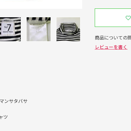
A サマンサタバサ
ャツ