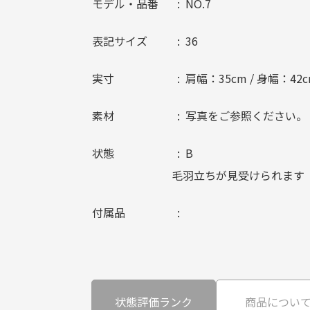
モデル・品番
NO.7
表記サイズ
36
実寸
肩幅：35cm / 身幅：42cm
素材
写真をご参照ください。
状態
B
毛羽立ちが見受けられます
付属品
状態評価ランク
商品につい