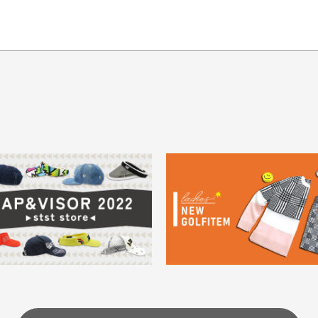
てもらえますか？
品について
商
ングは承っておりません。
色落ち、色移りする場合
掲
っている場合
務は致しておりません。
メージがある商品の場合
。
に
30代男性
30代男性
ります。入金確認後商品発送となります。
ご
身が違うなど、お客様都合による返品・交換はできませんのでご了承下
期限とさせていただきます。
像より商品は綺麗だった
セールかつポイントも使
ャンセル扱いとなりますのでご了承くださいませ。
思いました
て、お得に購入出来まし
菱UFJ銀行
イントもすぐ使えて、お安
セールかつポイントも使え
について
実
購入することが出来まし
て、お得に購入出来ました
使いのモニターや設定等
一
いのですが
。またお願いします、あり
状態も非常に良く満足です
が異なって見える場合が
で
とうございました。
ま