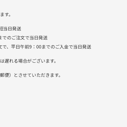
り素材の劣化やパーツの強度低下が
が、 どこ？というぐらい目立
つことなく綺麗な商品でお安
ます。
く購入できて満足です! フリマ
短当日発送
ア […]
前までのご注文で当日発送
文で、平日午前9：00までのご入金で当日発送
は遅れる場合がございます。
郵便）とさせていただきます。
でご注意下さい。