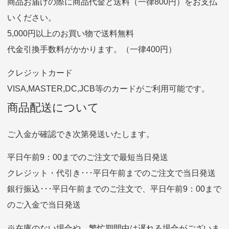
商品お届けの際に商品代金と送料（一律800円）をお支払
ゆうちょ銀行
いください。
ゆうちょ間
5,000円以上のお買い物で送料無料
記号
14710
代金引換手数料がかかります。（一律400円）
番号
7762261
クレジットカード
他銀行から
VISA,MASTER,DC,JCB等のカードがご利用可能です。
店名
四七八（読みヨンナナハチ）
商品配送について
店番
478
預金種目
普通預金
ご入金が確認でき次第発送いたします。
口座番号
0776226
平日午前9：00までのご注文で最短当日発送
口座名義
株式会社一条
クレジット・代引き･･･平日午前までのご注文で当日発送
銀行振込･･･平日午前までのご注文で、平日午前9：00まで
のご入金で当日発送
クレジットカード
平日朝9:00までのご注文で当日発送
※在庫のない場合や、繁忙期間中は遅れる場合がございま