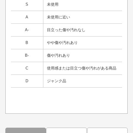
S
未使用
A
未使用に近い
A-
目立った傷や汚れなし
B
やや傷や汚れあり
B-
傷や汚れあり
C
使用感または目立つ傷や汚れがある商品
D
ジャンク品
プレゼント用にラッピングはしてもらえます
か？
申し訳ございませんが商品のラッピングは承っており
ません。
30代男性
30代男性