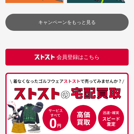
安く購入できました
ありがとうございま
す
土.日.祝日は定休日となっております。
高価なブルゾンがお安く
美品です。いつも素敵な
キャンペーンをもっと見る
その他の休日につきましてはサイト上にて告知させて
付属品について
購入できました。状態も
商品をありがとうござい
頂きます。
付属品の記載につきましては、弊社に入荷した時点
最高でした。
ます。
での付属品を記載させて頂いております。直営店や
正規代理店にて購入された際と異なる場合や欠品が
カートの有効時間はありますか？
会員登録はこちら
ある場合もございます。
商品をカートに入れられてから120分操作がない場合は
自動的にカート内の商品が削除されますのでご注意下
さい。
経年劣化について
お気に入り機能をご利用下さい。
当店では商品の管理には細心の注意を払っておりま
30代男性
50代男性
すが、経年により素材の劣化やパーツの強度低下が
生じている場合がございます。
中古ゴルフウェアの
安心して中古ウェア
品揃えがすごい
を買えるお店です