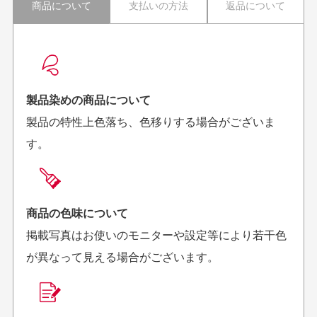
商品について
支払いの方法
返品について
配送日時の指定は可能ですか？
想像よりもキレイで
画像より商品は綺麗
良かった！
だったと思いました
お届け希望日時をご指定頂けます。
早く送っていただきあり
ポイントもすぐ使えて、
ご注文時にご指定下さい。
製品染めの商品について
がとうございます。丁寧
お安く購入することが出
製品の特性上色落ち、色移りする場合がございま
に梱包されていて、商品
来ました。またお願いし
す。
の状態も良好でした。気
ます、ありがとうござい
買った商品を直接取りに行きたいのですが
に入りました。また機会
ました。
があればよろしくお願い
商品の受け渡しは、ゆうパックでの配送のみとさせて
します！
頂いております。
商品の色味について
掲載写真はお使いのモニターや設定等により若干色
が異なって見える場合がございます。
商品購入からどれくらいで発送してもらえます
か？
30代男性
30代女性