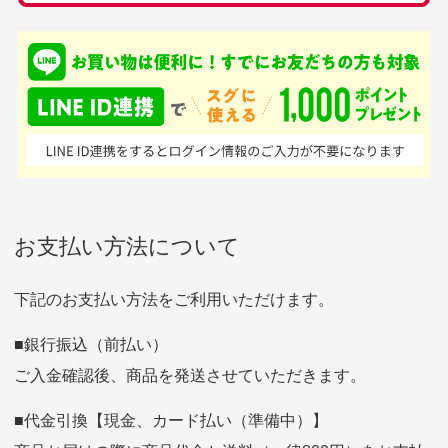
銀行振込（前払い）
専門店というだけあっ
早い対応でした。 中古
入金確認後商品発送となります。
て、ここまでゴルフブラ
品ですが綺麗に梱包され
※土曜、日曜、祝日は入金確認及び発送業務は致しておりま
ンドの取り扱いがあるの
ており商品を大切にして
せん。
はすごい。 毎日たくさ
いる感が伝わってきまし
申し込まれた商品と届いた商品が異なっている場合
尚、お振込み手数料はお客様ご負担となります。入金確認後
商品発送となります。
んの商品がアップされて
た 「フロント部分に汚
商品説明に記載されていない汚れやダメージがある商品
いるので新作チェックす
れあり」と記載ありまし
の場合
ご注文頂いてから7日以内をお振込み期限とさせ
るのが楽しみです。
たが、 どこ？というぐ
ていただきます。
※申し訳ございませんがイメージが異なる、色身が違うなど、
お客様都合による返品・交換はできませんのでご了承下さい。
らい目立つことなく綺麗
※お振込み期限が過ぎた場合は自動的にキャンセル扱いとな
りますのでご了承くださいませ。
お支払い方法について
な商品でお安く購入でき
て満足です! フリマア
三菱UFJ銀行
下記のお支払い方法をご利用いただけます。
[…]
支店名
和歌山支店
■銀行振込（前払い）
口座種別
普通
ご入金確認後、商品を発送させていただきます。
口座番号
0255557
口座名義
株式会社一条
■代金引換【現金、カード払い（準備中）】