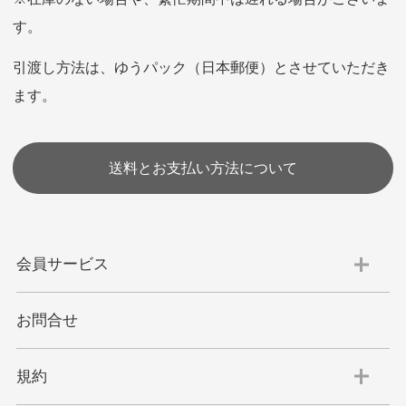
お支払い回数はお選び頂けます。
す。
※お使いのくクレジットカードによってはお支払い回数をお
選びいただけない場合がございます。
引渡し方法は、ゆうパック（日本郵便）とさせていただき
(1,2,3,5,6,10,12,15,18,20,24,リボ払い)
ます。
［ 支払い可能クレジットカード］
送料とお支払い方法について
会員サービス
代金引換
お問合せ
代引手数料一律400円
規約
平日朝9:00mまでのご注文で当日発送