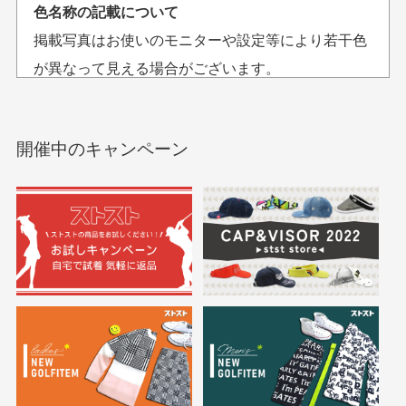
平日午前9時までのご注文で最短当日発送させて頂いて
色名称の記載について
セールかつポイント
状態も良く満足して
おります。
掲載写真はお使いのモニターや設定等により若干色
も使えて、お得に購
おります
それ以降のご注文につきましては翌営業日の発送とさ
入出来ました
が異なって見える場合がございます。
セールかつポイントも使
欲しかったスカートが購
せて頂いております。
えて、お得に購入出来ま
入できました。状態も良
した。状態も非常に良く
く満足しております。
開催中のキャンペーン
送料はいくらかかりますか？
満足です。
実寸サイズについて
一点一点手作業で計測しておりますので、若干の誤
何点ご購入頂いた場合も全国一律で800円とさせて頂い
差が生じる場合がございます。
ております。(1配送先につき)
また5,000円(税込)以上お買い物をして頂けた場合は送
料無料となります。
※必ず１つのショッピングカートに複数商品を入れて
においについて
ご注文下さいませ。
ユーズド商品の特性故、メンテンスを行っておりま
30代女性
30代女性
すが、におい（煙草、香水、お香、古着特有の香
り、柔軟剤等)が付着している場合がございます。
定休日はありますか？
高価なブルゾンがお
いつも素敵な商品を