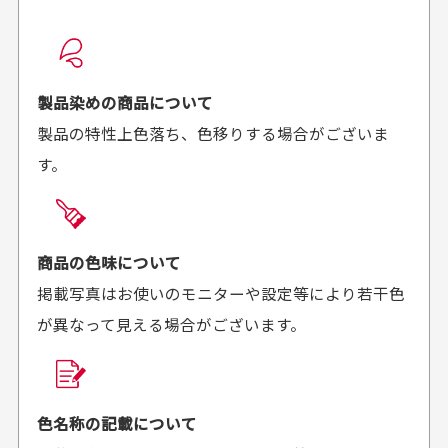
配送日時の指定は可能ですか？
想像よりもキレイで
画像より商品は綺麗
良かった！
だったと思いました
お届け希望日時をご指定頂けます。
早く送っていただきあり
ポイントもすぐ使えて、
ご注文時にご指定下さい。
製品染めの商品について
がとうございます。丁寧
お安く購入することが出
製品の特性上色落ち、色移りする場合がございま
に梱包されていて、商品
来ました。またお願いし
す。
の状態も良好でした。気
ます、ありがとうござい
買った商品を直接取りに行きたいのですが
に入りました。また機会
ました。
があればよろしくお願い
商品の受け渡しは、ゆうパックでの配送のみとさせて
します！
頂いております。
商品の色味について
掲載写真はお使いのモニターや設定等により若干色
が異なって見える場合がございます。
商品購入からどれくらいで発送してもらえます
か？
30代男性
30代女性
平日午前9時までのご注文で最短当日発送させて頂いて
色名称の記載について
セールかつポイント
状態も良く満足して
おります。