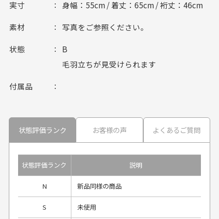
実寸
身幅：55cm / 着丈：65cm / 裄丈：46cm
素材
写真をご参照ください。
状態
B
毛羽立ちが見受けられます
付属品
状態評価ランク
お客様の声
よくあるご質問
状態評価ランク
説明
N
新品同様の商品
S
未使用