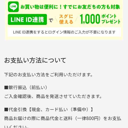
入金確認後商品発送となります。
て、ここまでゴルフブラ
品ですが綺麗に梱包され
※土曜、日曜、祝日は入金確認及び発送業務は致しておりま
ンドの取り扱いがあるの
ており商品を大切にして
せん。
はすごい。 毎日たくさ
いる感が伝わってきまし
申し込まれた商品と届いた商品が異なっている場合
尚、お振込み手数料はお客様ご負担となります。入金確認後
商品発送となります。
んの商品がアップされて
た 「フロント部分に汚
商品説明に記載されていない汚れやダメージがある商品
いるので新作チェックす
れあり」と記載ありまし
の場合
ご注文頂いてから7日以内をお振込み期限とさせ
るのが楽しみです。
たが、 どこ？というぐ
ていただきます。
※申し訳ございませんがイメージが異なる、色身が違うなど、
お客様都合による返品・交換はできませんのでご了承下さい。
らい目立つことなく綺麗
※お振込み期限が過ぎた場合は自動的にキャンセル扱いとな
お支払い方法について
りますのでご了承くださいませ。
な商品でお安く購入でき
て満足です! フリマア
三菱UFJ銀行
下記のお支払い方法をご利用いただけます。
[…]
支店名
和歌山支店
■銀行振込（前払い）
口座種別
普通
ご入金確認後、商品を発送させていただきます。
口座番号
0255557
■代金引換【現金、カード払い（準備中）】
口座名義
株式会社一条
商品お届けの際に商品代金と送料（一律800円）をお支払
ゆうちょ銀行
いください。