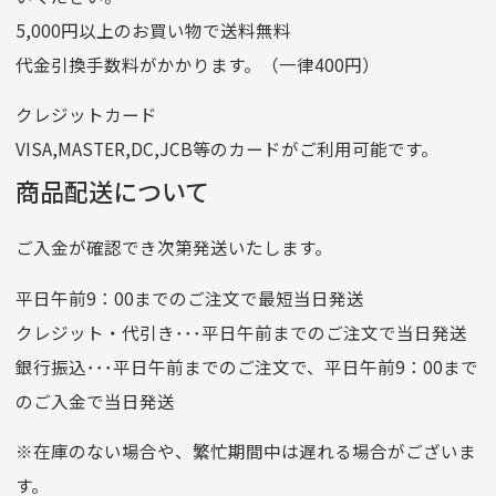
ゆうちょ間
5,000円以上のお買い物で送料無料
記号
14710
代金引換手数料がかかります。（一律400円）
番号
7762261
クレジットカード
他銀行から
VISA,MASTER,DC,JCB等のカードがご利用可能です。
店名
四七八（読みヨンナナハチ）
商品配送について
店番
478
ご入金が確認でき次第発送いたします。
預金種目
普通預金
口座番号
0776226
平日午前9：00までのご注文で最短当日発送
口座名義
株式会社一条
クレジット・代引き･･･平日午前までのご注文で当日発送
銀行振込･･･平日午前までのご注文で、平日午前9：00まで
のご入金で当日発送
クレジットカード
平日朝9:00までのご注文で当日発送
※在庫のない場合や、繁忙期間中は遅れる場合がございま
お支払い回数はお選び頂けます。
す。