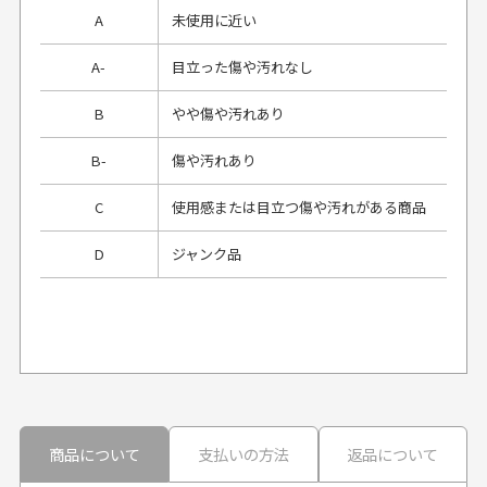
A
未使用に近い
A-
目立った傷や汚れなし
B
やや傷や汚れあり
B-
傷や汚れあり
C
使用感または目立つ傷や汚れがある商品
D
ジャンク品
プレゼント用にラッピングはしてもらえます
か？
申し訳ございませんが商品のラッピングは承っており
ません。
30代男性
30代男性
商品について
支払いの方法
返品について