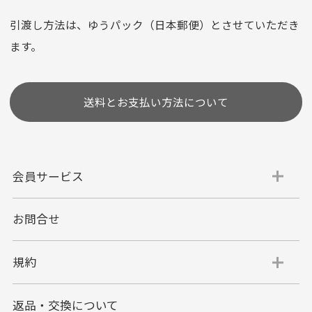
※お使いのくクレジットカードによってはお支払い回数をお
選びいただけない場合がございます。
引渡し方法は、ゆうパック（日本郵便）とさせていただき
(1,2,3,5,6,10,12,15,18,20,24,リボ払い)
ます。
［ 支払い可能クレジットカード］
送料とお支払い方法について
会員サービス
お問合せ
代金引換
代引手数料一律400円
規約
平日朝9:00mまでのご注文で当日発送
商品お届け時に配達員へご精算をお願い致しま
返品・交換について
す。