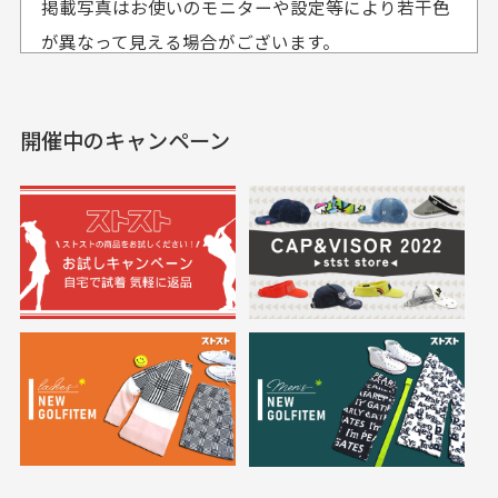
掲載写真はお使いのモニターや設定等により若干色
も使えて、お得に購
おります
それ以降のご注文につきましては翌営業日の発送とさ
入出来ました
が異なって見える場合がございます。
セールかつポイントも使
欲しかったスカートが購
せて頂いております。
えて、お得に購入出来ま
入できました。状態も良
した。状態も非常に良く
く満足しております。
開催中のキャンペーン
送料はいくらかかりますか？
満足です。
実寸サイズについて
一点一点手作業で計測しておりますので、若干の誤
何点ご購入頂いた場合も全国一律で800円とさせて頂
差が生じる場合がございます。
いております。(1配送先につき)
また5,000円(税込)以上お買い物をして頂けた場合は送
料無料となります。
※必ず１つのショッピングカートに複数商品を入れて
においについて
ご注文下さいませ。
ユーズド商品の特性故、メンテンスを行っておりま
30代女性
30代女性
すが、におい（煙草、香水、お香、古着特有の香
り、柔軟剤等)が付着している場合がございます。
定休日はありますか？
高価なブルゾンがお
いつも素敵な商品を
安く購入できました
ありがとうございま