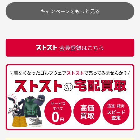
す
土.日.祝日は定休日となっております。
高価なブルゾンがお安く
美品です。いつも素敵な
キャンペーンをもっと見る
その他の休日につきましてはサイト上にて告知させて
付属品について
購入できました。状態も
商品をありがとうござい
頂きます。
付属品の記載につきましては、弊社に入荷した時点
最高でした。
ます。
での付属品を記載させて頂いております。直営店や
正規代理店にて購入された際と異なる場合や欠品が
カートの有効時間はありますか？
会員登録はこちら
ある場合もございます。
商品をカートに入れられてから120分操作がない場合
は自動的にカート内の商品が削除されますのでご注意
下さい。
経年劣化について
お気に入り機能をご利用下さい。
当店では商品の管理には細心の注意を払っておりま
30代男性
50代男性
すが、経年により素材の劣化やパーツの強度低下が
生じている場合がございます。
中古ゴルフウェアの
安心して中古ウェア
品揃えがすごい
を買えるお店です
銀行振込（前払い）
専門店というだけあっ
早い対応でした。 中古