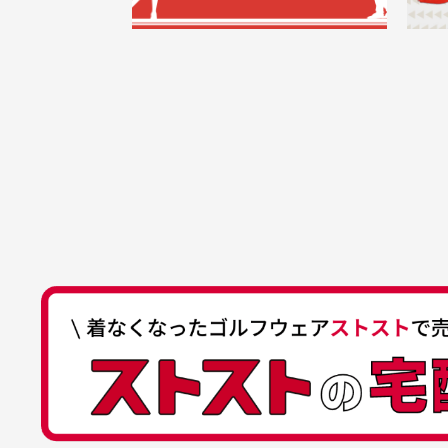
うございます。丁寧に梱包さ
支店名
和歌山支店
く
掲載写真はお
買った商品を直接取りに行きた
れていて、商品の状態も良好
た
口座種別
普通
により若干色
でした。気に入りました。ま
が
口座番号
0255557
ございます。
た機会があればよろしくお願
商品の受け渡しは、ゆうパックでの
口座名義
株式会社一
いします！
ゆ
商品購入からどれくらいで発送
ゆうちょ間
においについ
ユーズド商品
記号
14710
30代女性
平日午前9時までのご注文で最短当
行っておりま
それ以降のご注文につきましては翌
番号
7762261
水、お香、古
高価なブルゾンがお安く購
い
他銀行から
が付着してい
入できました
と
送料はいくらかかりますか？
店名
四七八（読
高価なブルゾンがお安く購入
美
店番
478
できました。状態も最高でし
を