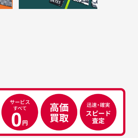
。
きました。状態も良く満足し
点一点手作業で計測しておりますの
。
ております。
、若干の誤差が生じる場合がござい
す。
属品について
属品の記載につきましては、弊社に
50代男性
荷した時点での付属品を記載させて
いております。直営店や正規代理店
え
安心して中古ウェアを買え
て購入された際と異なる場合や欠品
るお店です
ある場合もございます。
こ
早い対応でした。 中古品です
り
が綺麗に梱包されており商品