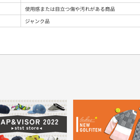
使用感または目立つ傷や汚れがある商品
ジャンク品
てもらえますか？
品について
商
ングは承っておりません。
色落ち、色移りする場合
掲
っている場合
務は致しておりません。
メージがある商品の場合
。
に
30代男性
30代男性
ります。入金確認後商品発送となります。
ご
身が違うなど、お客様都合による返品・交換はできませんのでご了承下
期限とさせていただきます。
像より商品は綺麗だった
セールかつポイントも使
ャンセル扱いとなりますのでご了承くださいませ。
思いました
て、お得に購入出来まし
菱UFJ銀行
イントもすぐ使えて、お安
セールかつポイントも使え
について
実