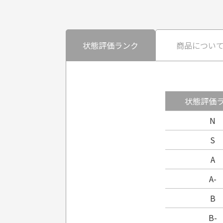
状態評価ランク
商品につい
状態評価
N
S
A
A-
B
B-