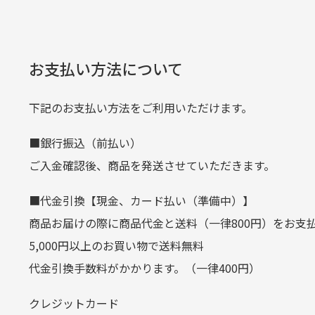
何点ご購入頂いた場合も全国一律で8
預金種目
普通預金
た。
また5,000円(税込)以上お買い物
口座番号
0776226
※必ず１つのショッピングカートに
経年
口座名義
株式会社一
お支払い方法について
当店
生じ
定休日はありますか？
下記のお支払い方法をご利用いただけます。
クレジットカード
■銀行振込（前払い）
土.日.祝日は定休日となっております
平日朝9:00までのご注文で当日発送
ご入金確認後、商品を発送させていただきます。
その他の休日につきましてはサイト
お支払い回数はお選び頂けます。
■代金引換【現金、カード払い（準備中）】
お使いのくクレジットカードによっては
商品お届けの際に商品代金と送料（一律800円）をお支
カートの有効時間はありますか
(1,2,3,5,6,10,12,15,18,20,24,リボ払い)
5,000円以上のお買い物で送料無料
［ 支払い可能クレジットカード］
代金引換手数料がかかります。（一律400円）
商品をカートに入れられてから12
クレジットカード
お気に入り機能をご利用下さい。