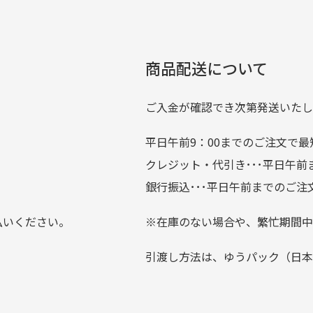
00円とさせて頂いております。(1配送先につき)
扱いがあるのはすごい。 毎
をして頂けた場合は送料無料となります。
たくさんの商品がアップさ
複数商品を入れてご注文下さいませ。
劣化について
条
ているので新作チェックす
商品配送について
では商品の管理には細心の注意を払っておりますが、経年によ
のが楽しみです。
ている場合がございます。
ご入金が確認でき次第発送いたし
平日午前9：00までのご注文で最
。
クレジット・代引き･･･平日午
上にて告知させて頂きます。
銀行振込･･･平日午前までのご注
お支払い回数をお選びいただけない場合がございます。
払いください。
※在庫のない場合や、繁忙期間中
？
引渡し方法は、ゆうパック（日本
0分操作がない場合は自動的にカート内の商品が削除されますの