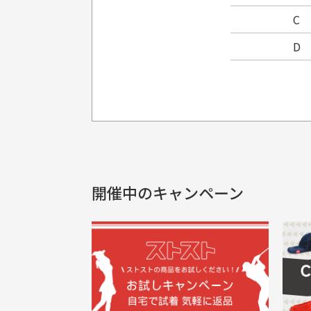
C
D
プレゼント用にラッピングはし
銀行振込（前払い）
製品染めの商
入金確認後商品発送となります。
申し訳ございませんが商品のラッピ
製品の特性上
申し込まれた商品と届いた商品が異な
土曜、日曜、祝日は入金確認及び発送業
商品説明に記載されていない汚れやダ
がございます
開催中のキャンペーン
30代男性
尚、お振込み手数料はお客様ご負担とな
配送日時の指定は可能ですか？
申し訳ございませんがイメージが異なる、色
ご注文頂いてから7日以内をお振込み
想像よりもキレイで良かっ
画
お振込み期限が過ぎた場合は自動的にキ
お届け希望日時をご指定頂けます。
た！
と
ご注文時にご指定下さい。
三
早く送っていただきありがと
ポ
色名称の記載