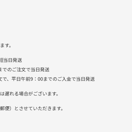
日
を大切にしている感が伝わっ
れ
てきました 「フロント部分に
る
汚れあり」と記載ありました
り素材の劣化やパーツの強度低下が
が、 どこ？というぐらい目立
つことなく綺麗な商品でお安
ます。
く購入できて満足です! フリマ
短当日発送
ア […]
前までのご注文で当日発送
文で、平日午前9：00までのご入金で当日発送
は遅れる場合がございます。
郵便）とさせていただきます。
でご注意下さい。