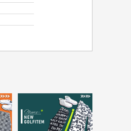
品の色味について
載写真はお使いのモニターや設定等
より若干色が異なって見える場合が
30代女性
ざいます。
さい。
え
状態も良く満足しておりま
た
す
欲しかったスカートが購入で
寸サイズについて