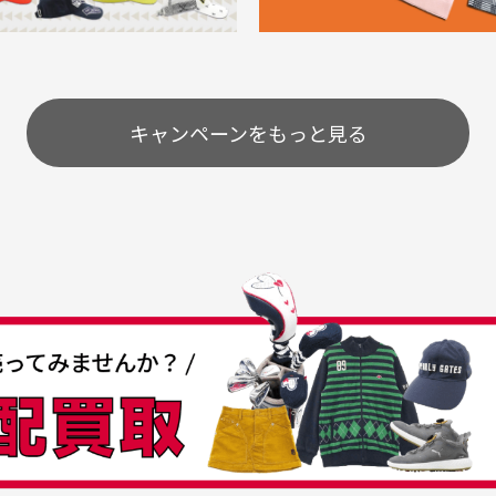
購入することが出来まし
て、お得に購入出来ました
使いのモニターや設定等
一
いのですが
。またお願いします、あり
状態も非常に良く満足です
が異なって見える場合が
で
とうございました。
ま
配送のみとさせて頂いております。
キャンペーンをもっと見る
条
うちょ銀行
してもらえますか？
て
付
の特性故、メンテンスを
付
30代女性
30代男性
日発送させて頂いております。
すが、におい（煙草、香
入
営業日の発送とさせて頂いております。
着特有の香り、柔軟剤等)
頂
つも素敵な商品をありが
中古ゴルフウェアの品揃
る場合がございます。
に
うございます
がすごい
み ヨンナナハチ）
が
品です。いつも素敵な商品
専門店というだけあって、
ありがとうございます。
こまでゴルフブランドの取