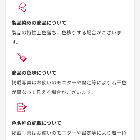
良かった！
だったと思いました
お届け希望日時をご指定頂けます。
早く送っていただきあり
ポイントもすぐ使えて、
ご注文時にご指定下さい。
製品染めの商品について
がとうございます。丁寧
お安く購入することが出
製品の特性上色落ち、色移りする場合がございま
に梱包されていて、商品
来ました。またお願いし
す。
の状態も良好でした。気
ます、ありがとうござい
買った商品を直接取りに行きたいのですが
に入りました。また機会
ました。
があればよろしくお願い
商品の受け渡しは、ゆうパックでの配送のみとさせて
します！
頂いております。
商品の色味について
掲載写真はお使いのモニターや設定等により若干色
が異なって見える場合がございます。
商品購入からどれくらいで発送してもらえます
か？
30代男性
30代女性
平日午前9時までのご注文で最短当日発送させて頂いて
色名称の記載について
セールかつポイント
状態も良く満足して
おります。
掲載写真はお使いのモニターや設定等により若干色
も使えて、お得に購
おります
それ以降のご注文につきましては翌営業日の発送とさ