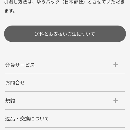
選びいただけない場合がございます。
引渡し方法は、ゆうパック（日本郵便）とさせていただき
(1,2,3,5,6,10,12,15,18,20,24,リボ払い)
ます。
［ 支払い可能クレジットカード］
送料とお支払い方法について
会員サービス
お問合せ
代金引換
代引手数料一律400円
規約
平日朝9:00mまでのご注文で当日発送
商品お届け時に配達員へご精算をお願い致しま
返品・交換について
す。
代金引換でのお支払い方法は現金のみとなりま