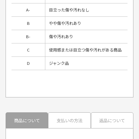
A-
目立った傷や汚れなし
B
やや傷や汚れあり
B-
傷や汚れあり
C
使用感または目立つ傷や汚れがある商品
D
ジャンク品
プレゼント用にラッピングはしてもらえます
か？
申し訳ございませんが商品のラッピングは承っており
ません。
30代男性
30代男性
商品について
支払いの方法
返品について
配送日時の指定は可能ですか？
想像よりもキレイで
画像より商品は綺麗