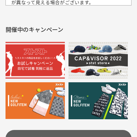
入出来ました
が異なって見える場合がございます。
セールかつポイントも使
欲しかったスカートが購
せて頂いております。
えて、お得に購入出来ま
入できました。状態も良
した。状態も非常に良く
く満足しております。
開催中のキャンペーン
送料はいくらかかりますか？
満足です。
実寸サイズについて
一点一点手作業で計測しておりますので、若干の誤
何点ご購入頂いた場合も全国一律で800円とさせて頂
差が生じる場合がございます。
いております。(1配送先につき)
また5,000円(税込)以上お買い物をして頂けた場合は送
料無料となります。
※必ず１つのショッピングカートに複数商品を入れて
においについて
ご注文下さいませ。
ユーズド商品の特性故、メンテンスを行っておりま
30代女性
30代女性
すが、におい（煙草、香水、お香、古着特有の香
り、柔軟剤等)が付着している場合がございます。
定休日はありますか？
高価なブルゾンがお
いつも素敵な商品を
安く購入できました
ありがとうございま
す
土.日.祝日は定休日となっております。
高価なブルゾンがお安く
美品です。いつも素敵な