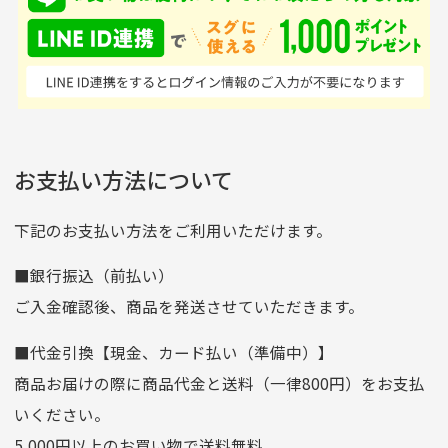
ンドの取り扱いがあるの
ており商品を大切にして
せん。
はすごい。 毎日たくさ
いる感が伝わってきまし
申し込まれた商品と届いた商品が異なっている場合
尚、お振込み手数料はお客様ご負担となります。入金確認後
商品発送となります。
んの商品がアップされて
た 「フロント部分に汚
商品説明に記載されていない汚れやダメージがある商品
いるので新作チェックす
れあり」と記載ありまし
の場合
ご注文頂いてから7日以内をお振込み期限とさせ
るのが楽しみです。
たが、 どこ？というぐ
ていただきます。
※申し訳ございませんがイメージが異なる、色身が違うなど、
お客様都合による返品・交換はできませんのでご了承下さい。
らい目立つことなく綺麗
※お振込み期限が過ぎた場合は自動的にキャンセル扱いとな
お支払い方法について
りますのでご了承くださいませ。
な商品でお安く購入でき
て満足です! フリマア
三菱UFJ銀行
下記のお支払い方法をご利用いただけます。
[…]
支店名
和歌山支店
■銀行振込（前払い）
口座種別
普通
ご入金確認後、商品を発送させていただきます。
口座番号
0255557
■代金引換【現金、カード払い（準備中）】
口座名義
株式会社一条
商品お届けの際に商品代金と送料（一律800円）をお支払
ゆうちょ銀行
いください。
ゆうちょ間
5,000円以上のお買い物で送料無料