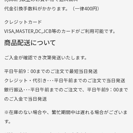
記号
14710
代金引換手数料がかかります。（一律400円）
番号
7762261
クレジットカード
他銀行から
VISA,MASTER,DC,JCB等のカードがご利用可能です。
店名
四七八（読みヨンナナハチ）
商品配送について
店番
478
ご入金が確認でき次第発送いたします。
預金種目
普通預金
口座番号
0776226
平日午前9：00までのご注文で最短当日発送
口座名義
株式会社一条
クレジット・代引き･･･平日午前までのご注文で当日発送
銀行振込･･･平日午前までのご注文で、平日午前9：00まで
のご入金で当日発送
クレジットカード
平日朝9:00までのご注文で当日発送
※在庫のない場合や、繁忙期間中は遅れる場合がございま
お支払い回数はお選び頂けます。
す。
※お使いのくクレジットカードによってはお支払い回数をお