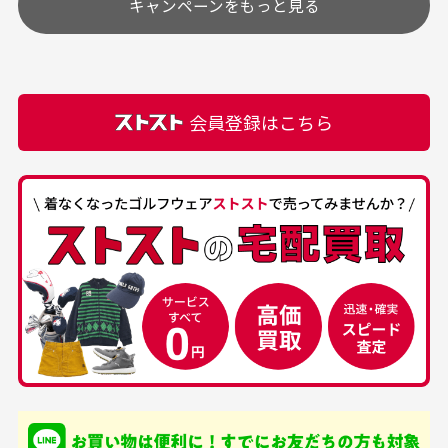
キャンペーンをもっと見る
その他の休日につきましてはサイト上にて告知させて
付属品について
購入できました。状態も
商品をありがとうござい
頂きます。
付属品の記載につきましては、弊社に入荷した時点
最高でした。
ます。
での付属品を記載させて頂いております。直営店や
正規代理店にて購入された際と異なる場合や欠品が
カートの有効時間はありますか？
会員登録はこちら
ある場合もございます。
商品をカートに入れられてから120分操作がない場合
は自動的にカート内の商品が削除されますのでご注意
下さい。
経年劣化について
お気に入り機能をご利用下さい。
当店では商品の管理には細心の注意を払っておりま
30代男性
50代男性
すが、経年により素材の劣化やパーツの強度低下が
生じている場合がございます。
中古ゴルフウェアの
安心して中古ウェア
品揃えがすごい
を買えるお店です
銀行振込（前払い）
専門店というだけあっ
早い対応でした。 中古
入金確認後商品発送となります。
て、ここまでゴルフブラ
品ですが綺麗に梱包され
※土曜、日曜、祝日は入金確認及び発送業務は致しておりま