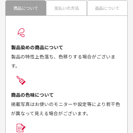
30代男性
30代男性
商品について
支払いの方法
返品について
配送日時の指定は可能ですか？
想像よりもキレイで
画像より商品は綺麗
良かった！
だったと思いました
お届け希望日時をご指定頂けます。
早く送っていただきあり
ポイントもすぐ使えて、
ご注文時にご指定下さい。
製品染めの商品について
がとうございます。丁寧
お安く購入することが出
製品の特性上色落ち、色移りする場合がございま
に梱包されていて、商品
来ました。またお願いし
す。
の状態も良好でした。気
ます、ありがとうござい
買った商品を直接取りに行きたいのですが
に入りました。また機会
ました。
があればよろしくお願い
商品の受け渡しは、ゆうパックでの配送のみとさせて
します！
頂いております。
商品の色味について
掲載写真はお使いのモニターや設定等により若干色
が異なって見える場合がございます。
商品購入からどれくらいで発送してもらえます
か？
30代男性
30代女性