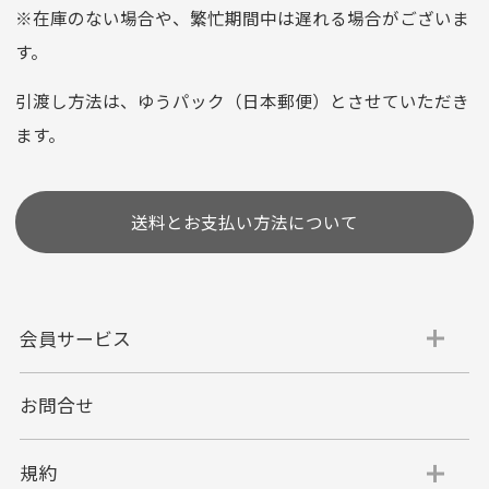
※在庫のない場合や、繁忙期間中は遅れる場合がございま
お支払い回数はお選び頂けます。
す。
※お使いのくクレジットカードによってはお支払い回数をお
選びいただけない場合がございます。
引渡し方法は、ゆうパック（日本郵便）とさせていただき
(1,2,3,5,6,10,12,15,18,20,24,リボ払い)
ます。
［ 支払い可能クレジットカード］
送料とお支払い方法について
会員サービス
お問合せ
代金引換
代引手数料一律400円
規約
平日朝9:00mまでのご注文で当日発送