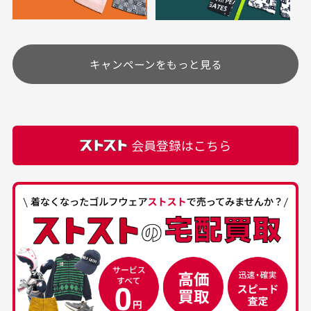
定休日はありますか？
高価なブルゾンがお
いつも素敵な商品を
安く購入できました
ありがとうございま
す
土.日.祝日は定休日となっております。
高価なブルゾンがお安く
美品です。いつも素敵な
キャンペーンをもっと見る
その他の休日につきましてはサイト上にて告知させて
付属品について
購入できました。状態も
商品をありがとうござい
頂きます。
付属品の記載につきましては、弊社に入荷した時点
最高でした。
ます。
での付属品を記載させて頂いております。直営店や
正規代理店にて購入された際と異なる場合や欠品が
カートの有効時間はありますか？
会員登録はこちら
ある場合もございます。
商品をカートに入れられてから120分操作がない場合
は自動的にカート内の商品が削除されますのでご注意
下さい。
経年劣化について
お気に入り機能をご利用下さい。
当店では商品の管理には細心の注意を払っておりま
30代男性
50代男性
すが、経年により素材の劣化やパーツの強度低下が
生じている場合がございます。
中古ゴルフウェアの
安心して中古ウェア