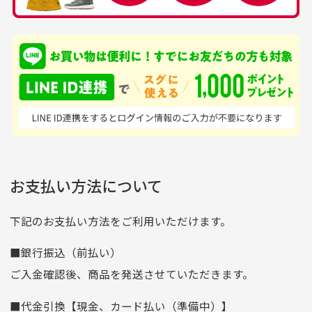
品揃えがすごい
を買えるお店です
銀行振込（前払い）
専門店というだけあっ
早い対応でした。 中古
入金確認後商品発送となります。
て、ここまでゴルフブラ
品ですが綺麗に梱包され
※土曜、日曜、祝日は入金確認及び発送業務は致しておりま
ンドの取り扱いがあるの
ており商品を大切にして
せん。
はすごい。 毎日たくさ
いる感が伝わってきまし
申し込まれた商品と届いた商品が異なっている場合
尚、お振込み手数料はお客様ご負担となります。入金確認後
商品発送となります。
んの商品がアップされて
た 「フロント部分に汚
商品説明に記載されていない汚れやダメージがある商品
いるので新作チェックす
れあり」と記載ありまし
の場合
ご注文頂いてから7日以内をお振込み期限とさせ
るのが楽しみです。
たが、 どこ？というぐ
ていただきます。
※申し訳ございませんがイメージが異なる、色身が違うなど、
お客様都合による返品・交換はできませんのでご了承下さい。
らい目立つことなく綺麗
※お振込み期限が過ぎた場合は自動的にキャンセル扱いとな
お支払い方法について
りますのでご了承くださいませ。
な商品でお安く購入でき
て満足です! フリマア
三菱UFJ銀行
下記のお支払い方法をご利用いただけます。
[…]
支店名
和歌山支店
■銀行振込（前払い）
口座種別
普通
ご入金確認後、商品を発送させていただきます。
口座番号
0255557
■代金引換【現金、カード払い（準備中）】
口座名義
株式会社一条