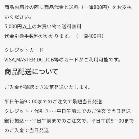
商品お届けの際に商品代金と送料（一律800円）をお支払
ゆうちょ銀行
いください。
ゆうちょ間
5,000円以上のお買い物で送料無料
記号
14710
代金引換手数料がかかります。（一律400円）
番号
7762261
クレジットカード
他銀行から
VISA,MASTER,DC,JCB等のカードがご利用可能です。
店名
四七八（読みヨンナナハチ）
商品配送について
店番
478
ご入金が確認でき次第発送いたします。
預金種目
普通預金
口座番号
0776226
平日午前9：00までのご注文で最短当日発送
口座名義
株式会社一条
クレジット・代引き･･･平日午前までのご注文で当日発送
銀行振込･･･平日午前までのご注文で、平日午前9：00まで
のご入金で当日発送
クレジットカード
平日朝9:00までのご注文で当日発送