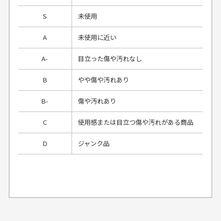
S
未使用
A
未使用に近い
A-
目立った傷や汚れなし
B
やや傷や汚れあり
B-
傷や汚れあり
C
使用感または目立つ傷や汚れがある商品
D
ジャンク品
プレゼント用にラッピングはしてもらえます
か？
申し訳ございませんが商品のラッピングは承っており
ません。