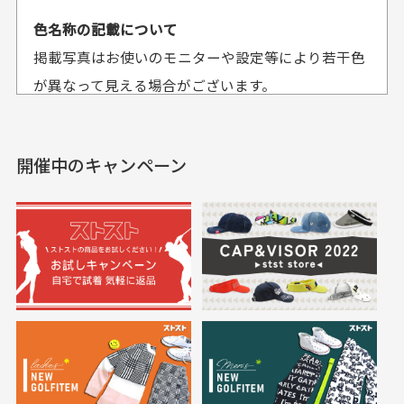
平日午前9時までのご注文で最短当日発送させて頂いて
色名称の記載について
セールかつポイント
状態も良く満足して
おります。
掲載写真はお使いのモニターや設定等により若干色
も使えて、お得に購
おります
それ以降のご注文につきましては翌営業日の発送とさ
入出来ました
が異なって見える場合がございます。
セールかつポイントも使
欲しかったスカートが購
せて頂いております。
えて、お得に購入出来ま
入できました。状態も良
した。状態も非常に良く
く満足しております。
開催中のキャンペーン
送料はいくらかかりますか？
満足です。
実寸サイズについて
一点一点手作業で計測しておりますので、若干の誤
何点ご購入頂いた場合も全国一律で800円とさせて頂
差が生じる場合がございます。
いております。(1配送先につき)
また5,000円(税込)以上お買い物をして頂けた場合は送
料無料となります。
※必ず１つのショッピングカートに複数商品を入れて
においについて
ご注文下さいませ。
ユーズド商品の特性故、メンテンスを行っておりま
30代女性
30代女性
すが、におい（煙草、香水、お香、古着特有の香
り、柔軟剤等)が付着している場合がございます。