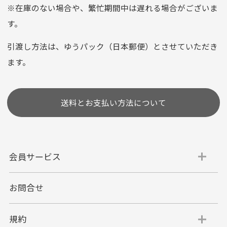
※在庫のない場合や、繁忙期間中は遅れる場合がございま
お支払い回数はお選び頂けます。
す。
※お使いのくクレジットカードによってはお支払い回数をお
選びいただけない場合がございます。
引渡し方法は、ゆうパック（日本郵便）とさせていただき
(1,2,3,5,6,10,12,15,18,20,24,リボ払い)
ます。
［ 支払い可能クレジットカード］
送料とお支払い方法について
会員サービス
お問合せ
代金引換
代引手数料一律400円
規約
平日朝9:00mまでのご注文で当日発送