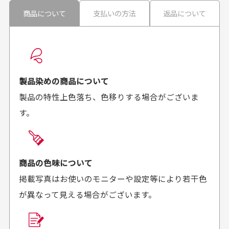
30代男性
30代男性
商品について
支払いの方法
返品について
配送日時の指定は可能ですか？
想像よりもキレイで
画像より商品は綺麗
良かった！
だったと思いました
お届け希望日時をご指定頂けます。
早く送っていただきあり
ポイントもすぐ使えて、
ご注文時にご指定下さい。
製品染めの商品について
がとうございます。丁寧
お安く購入することが出
製品の特性上色落ち、色移りする場合がございま
に梱包されていて、商品
来ました。またお願いし
す。
の状態も良好でした。気
ます、ありがとうござい
買った商品を直接取りに行きたいのですが
に入りました。また機会
ました。
があればよろしくお願い
商品の受け渡しは、ゆうパックでの配送のみとさせて
します！
頂いております。
商品の色味について
掲載写真はお使いのモニターや設定等により若干色
が異なって見える場合がございます。
商品購入からどれくらいで発送してもらえます
か？
30代男性
30代女性