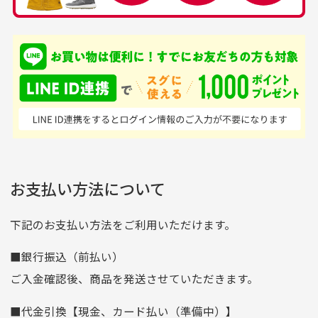
品揃えがすごい
を買えるお店です
銀行振込（前払い）
専門店というだけあっ
早い対応でした。 中古
入金確認後商品発送となります。
て、ここまでゴルフブラ
品ですが綺麗に梱包され
※土曜、日曜、祝日は入金確認及び発送業務は致しておりま
ンドの取り扱いがあるの
ており商品を大切にして
せん。
はすごい。 毎日たくさ
いる感が伝わってきまし
申し込まれた商品と届いた商品が異なっている場合
尚、お振込み手数料はお客様ご負担となります。入金確認後
商品発送となります。
んの商品がアップされて
た 「フロント部分に汚
商品説明に記載されていない汚れやダメージがある商品
いるので新作チェックす
れあり」と記載ありまし
の場合
ご注文頂いてから7日以内をお振込み期限とさせ
るのが楽しみです。
たが、 どこ？というぐ
ていただきます。
※申し訳ございませんがイメージが異なる、色身が違うなど、
お客様都合による返品・交換はできませんのでご了承下さい。
らい目立つことなく綺麗
※お振込み期限が過ぎた場合は自動的にキャンセル扱いとな
お支払い方法について
りますのでご了承くださいませ。
な商品でお安く購入でき
て満足です! フリマア
三菱UFJ銀行
下記のお支払い方法をご利用いただけます。
[…]
支店名
和歌山支店
■銀行振込（前払い）
口座種別
普通
ご入金確認後、商品を発送させていただきます。
口座番号
0255557
■代金引換【現金、カード払い（準備中）】
口座名義
株式会社一条