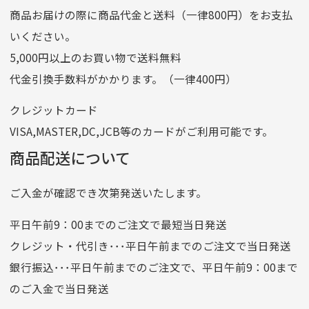
商品お届けの際に商品代金と送料（一律800円）をお支払
ゆうちょ銀行
いください。
ゆうちょ間
5,000円以上のお買い物で送料無料
記号
14710
代金引換手数料がかかります。（一律400円）
番号
7762261
クレジットカード
他銀行から
VISA,MASTER,DC,JCB等のカードがご利用可能です。
店名
四七八（読みヨンナナハチ）
商品配送について
店番
478
ご入金が確認でき次第発送いたします。
預金種目
普通預金
口座番号
0776226
平日午前9：00までのご注文で最短当日発送
口座名義
株式会社一条
クレジット・代引き･･･平日午前までのご注文で当日発送
銀行振込･･･平日午前までのご注文で、平日午前9：00まで
のご入金で当日発送
クレジットカード
平日朝9:00までのご注文で当日発送