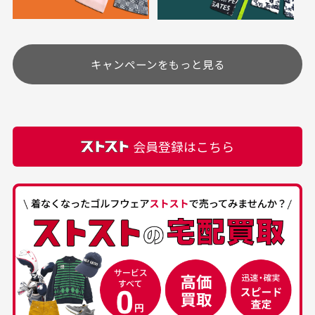
定休日はありますか？
高価なブルゾンがお
いつも素敵な商品を
安く購入できました
ありがとうございま
す
土.日.祝日は定休日となっております。
高価なブルゾンがお安く
美品です。いつも素敵な
キャンペーンをもっと見る
その他の休日につきましてはサイト上にて告知させて
付属品について
購入できました。状態も
商品をありがとうござい
頂きます。
付属品の記載につきましては、弊社に入荷した時点
最高でした。
ます。
での付属品を記載させて頂いております。直営店や
正規代理店にて購入された際と異なる場合や欠品が
カートの有効時間はありますか？
会員登録はこちら
ある場合もございます。
商品をカートに入れられてから120分操作がない場合
は自動的にカート内の商品が削除されますのでご注意
下さい。
経年劣化について
お気に入り機能をご利用下さい。
当店では商品の管理には細心の注意を払っておりま
30代男性
50代男性
すが、経年により素材の劣化やパーツの強度低下が
生じている場合がございます。
中古ゴルフウェアの
安心して中古ウェア