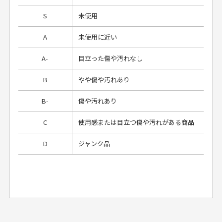
S
未使用
A
未使用に近い
A-
目立った傷や汚れなし
B
やや傷や汚れあり
B-
傷や汚れあり
C
使用感または目立つ傷や汚れがある商品
D
ジャンク品
プレゼント用にラッピングはしてもらえます
か？
申し訳ございませんが商品のラッピングは承っており
ません。