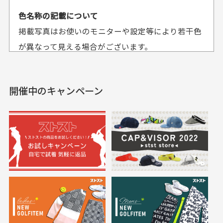
平日午前9時までのご注文で最短当日発送させて頂いて
色名称の記載について
セールかつポイント
状態も良く満足して
おります。
掲載写真はお使いのモニターや設定等により若干色
も使えて、お得に購
おります
それ以降のご注文につきましては翌営業日の発送とさ
入出来ました
が異なって見える場合がございます。
セールかつポイントも使
欲しかったスカートが購
せて頂いております。
えて、お得に購入出来ま
入できました。状態も良
した。状態も非常に良く
く満足しております。
開催中のキャンペーン
送料はいくらかかりますか？
満足です。
実寸サイズについて
一点一点手作業で計測しておりますので、若干の誤
何点ご購入頂いた場合も全国一律で800円とさせて頂
差が生じる場合がございます。
いております。(1配送先につき)
また5,000円(税込)以上お買い物をして頂けた場合は送
料無料となります。
※必ず１つのショッピングカートに複数商品を入れて
においについて
ご注文下さいませ。
ユーズド商品の特性故、メンテンスを行っておりま
30代女性
30代女性
すが、におい（煙草、香水、お香、古着特有の香
り、柔軟剤等)が付着している場合がございます。