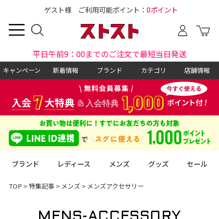
ゲスト様 ご利用可能ポイント：
0ポイント
平日午前9：00までのご注文で最短当日発送
キャンペーン
新着情報
ブランド
カテゴリ
店舗情報
ブランド
レディース
メンズ
グッズ
セール
TOP
>
特集記事
>
メンズ
>
メンズアクセサリー
MENS-ACCESSORY