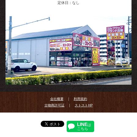
定休日：なし
会社概要
｜
利用規約
古物商許可証
｜
ストストHP
LINE
は
こちら