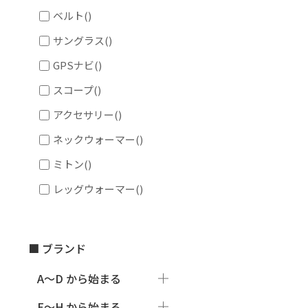
ベルト
()
サングラス
()
GPSナビ
()
スコープ
()
アクセサリー
()
ネックウォーマー
()
ミトン
()
レッグウォーマー
()
■ ブランド
A～D から始まる
E～H から始まる