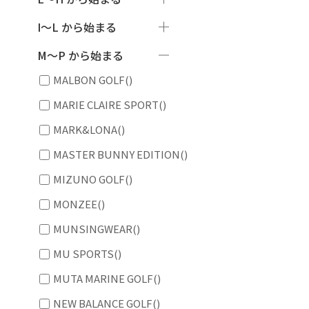
I～L から始まる
M～P から始まる
MALBON GOLF
()
MARIE CLAIRE SPORT
()
MARK&LONA
()
MASTER BUNNY EDITION
()
MIZUNO GOLF
()
MONZEE
()
MUNSINGWEAR
()
MU SPORTS
()
MUTA MARINE GOLF
()
NEW BALANCE GOLF
()