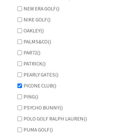
NEW ERA GOLF
()
NIKE GOLF
()
OAKLEY
()
PALMS&CO
()
PAR72
()
PATRICK
()
PEARLY GATES
()
PICONE CLUB
()
PING
()
PSYCHO BUNNY
()
POLO GOLF RALPH LAUREN
()
PUMA GOLF
()