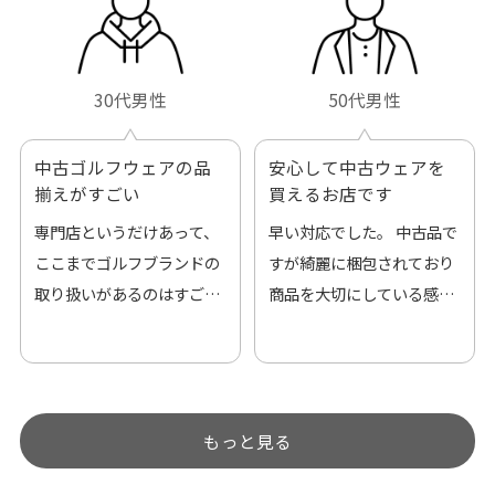
30代男性
50代男性
中古ゴルフウェアの品
安心して中古ウェアを
揃えがすごい
買えるお店です
専門店というだけあって、
早い対応でした。 中古品で
ここまでゴルフブランドの
すが綺麗に梱包されており
取り扱いがあるのはすご
商品を大切にしている感が
い。 毎日たくさんの商品が
伝わってきました 「フロン
アップされているので新作
ト部分に汚れあり」と記載
チェックするのが楽しみで
ありましたが、 どこ？とい
す。
うぐらい目立つことなく綺
もっと見る
麗な商品でお安く購入でき
て満足です! フリマア […]