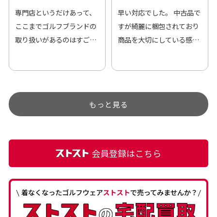
専門店というだけあって、
早い対応でした。 中古品で
ここまでゴルフブランドの
すが綺麗に梱包されており
取り扱いがあるのはすご
商品を大切にしている感が
い。 毎日たくさんの商品が
伝わってきました 「フロン
アップされているので新作
ト部分に汚れあり」と記載
チェックするのが楽しみで
ありましたが、 どこ？とい
す。
うぐらい目立つことなく綺
もっと見る
麗な商品でお安く購入でき
て満足です! フリマア […]
会員登録はこちら