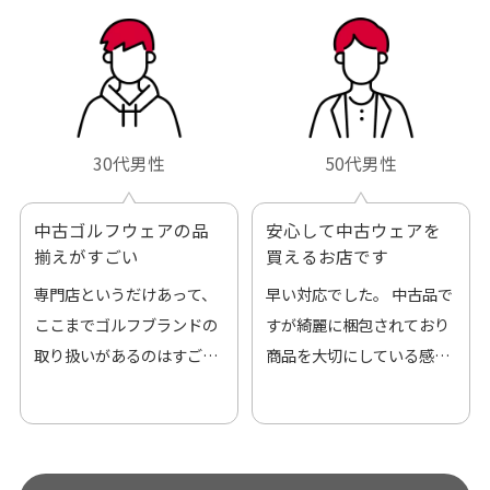
30代男性
50代男性
中古ゴルフウェアの品
安心して中古ウェアを
揃えがすごい
買えるお店です
専門店というだけあって、
早い対応でした。 中古品で
ここまでゴルフブランドの
すが綺麗に梱包されており
取り扱いがあるのはすご
商品を大切にしている感が
い。 毎日たくさんの商品が
伝わってきました 「フロン
アップされているので新作
ト部分に汚れあり」と記載
チェックするのが楽しみで
ありましたが、 どこ？とい
す。
うぐらい目立つことなく綺