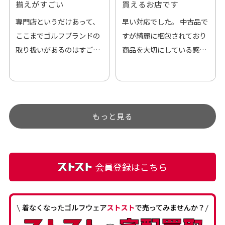
揃えがすごい
買えるお店です
専門店というだけあって、
早い対応でした。 中古品で
ここまでゴルフブランドの
すが綺麗に梱包されており
取り扱いがあるのはすご
商品を大切にしている感が
い。 毎日たくさんの商品が
伝わってきました 「フロン
アップされているので新作
ト部分に汚れあり」と記載
チェックするのが楽しみで
ありましたが、 どこ？とい
す。
うぐらい目立つことなく綺
もっと見る
麗な商品でお安く購入でき
て満足です! フリマア […]
会員登録はこちら