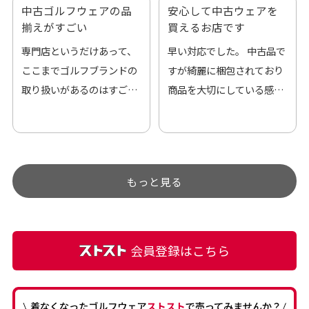
中古ゴルフウェアの品
安心して中古ウェアを
揃えがすごい
買えるお店です
専門店というだけあって、
早い対応でした。 中古品で
ここまでゴルフブランドの
すが綺麗に梱包されており
取り扱いがあるのはすご
商品を大切にしている感が
い。 毎日たくさんの商品が
伝わってきました 「フロン
アップされているので新作
ト部分に汚れあり」と記載
チェックするのが楽しみで
ありましたが、 どこ？とい
す。
うぐらい目立つことなく綺
もっと見る
麗な商品でお安く購入でき
て満足です! フリマア […]
会員登録はこちら