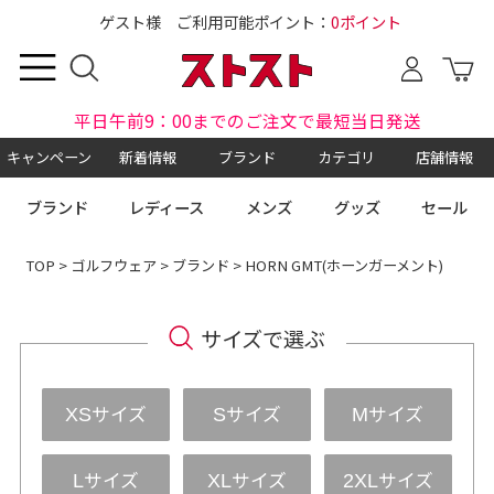
ゲスト様 ご利用可能ポイント：
0ポイント
平日午前9：00までのご注文で最短当日発送
キャンペーン
新着情報
ブランド
カテゴリ
店舗情報
ブランド
レディース
メンズ
グッズ
セール
TOP
>
ゴルフウェア
>
ブランド
> HORN GMT(ホーンガーメント)
サイズで選ぶ
サイズ
サイズ
サイズ
XS
S
M
サイズ
サイズ
サイズ
L
XL
2XL