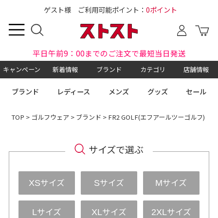
ゲスト様 ご利用可能ポイント：
0ポイント
平日午前9：00までのご注文で最短当日発送
キャンペーン
新着情報
ブランド
カテゴリ
店舗情報
ブランド
レディース
メンズ
グッズ
セール
TOP
>
ゴルフウェア
>
ブランド
> FR2 GOLF(エフアールツーゴルフ)
サイズで選ぶ
サイズ
サイズ
サイズ
XS
S
M
サイズ
サイズ
サイズ
L
XL
2XL