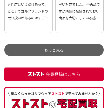
専門店というだけあって、
早い対応でした。 中古品で
ここまでゴルフブランドの
すが綺麗に梱包されており
取り扱いがあるのはすご
商品を大切にしている感が
い。 毎日たくさんの商品が
伝わってきました 「フロン
アップされているので新作
ト部分に汚れあり」と記載
チェックするのが楽しみで
ありましたが、 どこ？とい
す。
うぐらい目立つことなく綺
もっと見る
麗な商品でお安く購入でき
て満足です! フリマア […]
会員登録はこちら