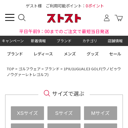
ゲスト様 ご利用可能ポイント：
0ポイント
平日午前9：00までのご注文で最短当日発送
キャンペーン
新着情報
ブランド
カテゴリ
店舗情報
ブランド
レディース
メンズ
グッズ
セール
TOP
>
ゴルフウェア
>
ブランド
> 1PIU1UGUALE3 GOLF(ウノピゥウ
ノウグァーレトレゴルフ)
サイズで選ぶ
サイズ
サイズ
サイズ
XS
S
M