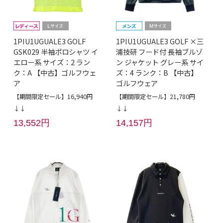
1PIU1UGUALE3 GOLF
1PIU1UGUALE3 GOLF ×三
GSK029 半袖ポロシャツ イ
浦技研 フード付 長袖ブルゾ
エロー系 サイズ：2 ラン
ン ジャケット グレー系 サイ
ク：A 【中古】ゴルフウェ
ズ：4 ランク：B 【中古】
ア
ゴルフウェア
【期間限定セール】16,940円
【期間限定セール】21,780円
↓↓
↓↓
13,552円
14,157円