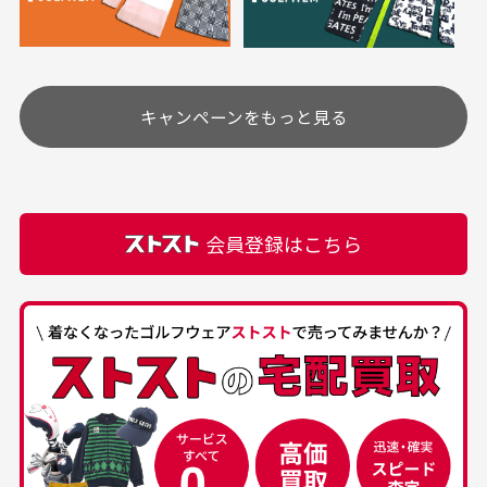
り、柔軟剤等)が付着している場合がございます。
定休日はありますか？
高価なブルゾンがお
いつも素敵な商品を
安く購入できました
ありがとうございま
す
土.日.祝日は定休日となっております。
高価なブルゾンがお安く
美品です。いつも素敵な
キャンペーンをもっと見る
その他の休日につきましてはサイト上にて告知させて
付属品について
購入できました。状態も
商品をありがとうござい
頂きます。
付属品の記載につきましては、弊社に入荷した時点
最高でした。
ます。
での付属品を記載させて頂いております。直営店や
正規代理店にて購入された際と異なる場合や欠品が
カートの有効時間はありますか？
会員登録はこちら
ある場合もございます。
商品をカートに入れられてから120分操作がない場合
は自動的にカート内の商品が削除されますのでご注意
下さい。
経年劣化について
お気に入り機能をご利用下さい。
当店では商品の管理には細心の注意を払っておりま
30代男性
50代男性
すが、経年により素材の劣化やパーツの強度低下が
生じている場合がございます。
中古ゴルフウェアの
安心して中古ウェア