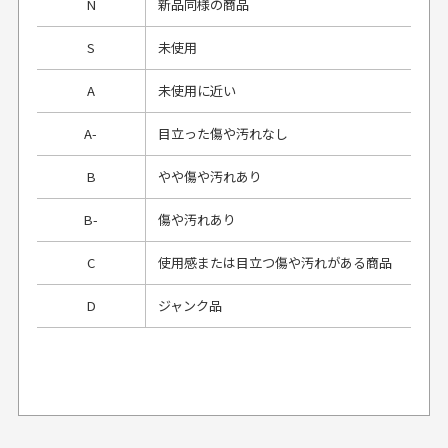
N
新品同様の商品
S
未使用
A
未使用に近い
A-
目立った傷や汚れなし
B
やや傷や汚れあり
B-
傷や汚れあり
C
使用感または目立つ傷や汚れがある商品
D
ジャンク品
プレゼント用にラッピングはしてもらえます
か？
申し訳ございませんが商品のラッピングは承っており