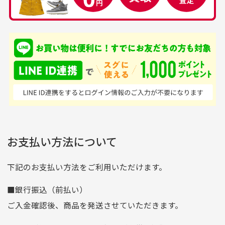
品揃えがすごい
を買えるお店です
銀行振込（前払い）
専門店というだけあっ
早い対応でした。 中古
入金確認後商品発送となります。
て、ここまでゴルフブラ
品ですが綺麗に梱包され
※土曜、日曜、祝日は入金確認及び発送業務は致しておりま
ンドの取り扱いがあるの
ており商品を大切にして
せん。
はすごい。 毎日たくさ
いる感が伝わってきまし
申し込まれた商品と届いた商品が異なっている場合
尚、お振込み手数料はお客様ご負担となります。入金確認後
商品発送となります。
んの商品がアップされて
た 「フロント部分に汚
商品説明に記載されていない汚れやダメージがある商品
いるので新作チェックす
れあり」と記載ありまし
の場合
ご注文頂いてから7日以内をお振込み期限とさせ
るのが楽しみです。
たが、 どこ？というぐ
ていただきます。
※申し訳ございませんがイメージが異なる、色身が違うなど、
お客様都合による返品・交換はできませんのでご了承下さい。
らい目立つことなく綺麗
※お振込み期限が過ぎた場合は自動的にキャンセル扱いとな
お支払い方法について
りますのでご了承くださいませ。
な商品でお安く購入でき
て満足です! フリマア
三菱UFJ銀行
下記のお支払い方法をご利用いただけます。
[…]
支店名
和歌山支店
■銀行振込（前払い）
口座種別
普通
ご入金確認後、商品を発送させていただきます。
口座番号
0255557