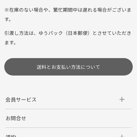
平日朝9:00までのご注文で当日発送
※在庫のない場合や、繁忙期間中は遅れる場合がございま
お支払い回数はお選び頂けます。
す。
※お使いのくクレジットカードによってはお支払い回数をお
選びいただけない場合がございます。
引渡し方法は、ゆうパック（日本郵便）とさせていただき
(1,2,3,5,6,10,12,15,18,20,24,リボ払い)
ます。
［ 支払い可能クレジットカード］
送料とお支払い方法について
会員サービス
お問合せ
代金引換
代引手数料一律400円