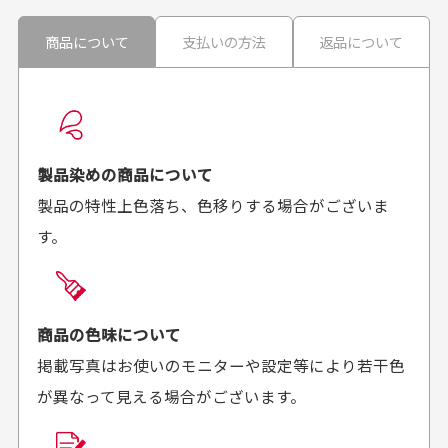
ません。
30代男性
30代男性
商品について
支払いの方法
返品について
配送日時の指定は可能ですか？
想像よりもキレイで
画像より商品は綺麗
良かった！
だったと思いました
お届け希望日時をご指定頂けます。
早く送っていただきあり
ポイントもすぐ使えて、
ご注文時にご指定下さい。
製品染めの商品について
がとうございます。丁寧
お安く購入することが出
製品の特性上色落ち、色移りする場合がございま
に梱包されていて、商品
来ました。またお願いし
す。
の状態も良好でした。気
ます、ありがとうござい
買った商品を直接取りに行きたいのですが
に入りました。また機会
ました。
があればよろしくお願い
商品の受け渡しは、ゆうパックでの配送のみとさせて
します！
頂いております。
商品の色味について
掲載写真はお使いのモニターや設定等により若干色
が異なって見える場合がございます。
商品購入からどれくらいで発送してもらえます
か？
30代男性
30代女性