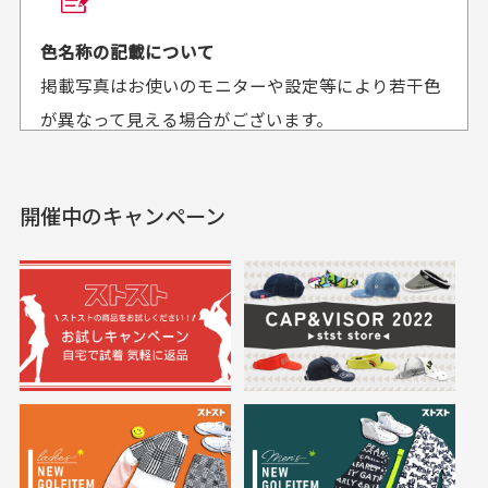
平日午前9時までのご注文で最短当日発送させて頂いて
色名称の記載について
セールかつポイント
状態も良く満足して
おります。
掲載写真はお使いのモニターや設定等により若干色
も使えて、お得に購
おります
それ以降のご注文につきましては翌営業日の発送とさ
入出来ました
が異なって見える場合がございます。
セールかつポイントも使
欲しかったスカートが購
せて頂いております。
えて、お得に購入出来ま
入できました。状態も良
した。状態も非常に良く
く満足しております。
開催中のキャンペーン
送料はいくらかかりますか？
満足です。
実寸サイズについて
一点一点手作業で計測しておりますので、若干の誤
何点ご購入頂いた場合も全国一律で800円とさせて頂
差が生じる場合がございます。
いております。(1配送先につき)
また5,000円(税込)以上お買い物をして頂けた場合は送
料無料となります。
※必ず１つのショッピングカートに複数商品を入れて
においについて
ご注文下さいませ。
ユーズド商品の特性故、メンテンスを行っておりま
30代女性
30代女性
すが、におい（煙草、香水、お香、古着特有の香