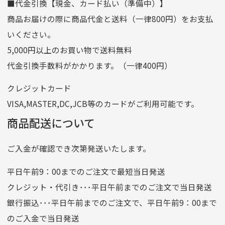
■代金引換【現金、カード払い（準備中）】
口座名義
株式会社一条
商品お届けの際に商品代金と送料（一律800円）をお支払
ゆうちょ銀行
いください。
ゆうちょ間
5,000円以上のお買い物で送料無料
記号
14710
代金引換手数料がかかります。（一律400円）
番号
7762261
クレジットカード
他銀行から
VISA,MASTER,DC,JCB等のカードがご利用可能です。
店名
四七八（読みヨンナナハチ）
商品配送について
店番
478
ご入金が確認でき次第発送いたします。
預金種目
普通預金
口座番号
0776226
平日午前9：00までのご注文で最短当日発送
口座名義
株式会社一条
クレジット・代引き･･･平日午前までのご注文で当日発送
銀行振込･･･平日午前までのご注文で、平日午前9：00まで
のご入金で当日発送
クレジットカード