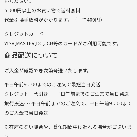
いください。
ゆうちょ間
5,000円以上のお買い物で送料無料
記号
14710
代金引換手数料がかかります。（一律400円）
番号
7762261
クレジットカード
他銀行から
VISA,MASTER,DC,JCB等のカードがご利用可能です。
店名
四七八（読みヨンナナハチ）
商品配送について
店番
478
ご入金が確認でき次第発送いたします。
預金種目
普通預金
口座番号
0776226
平日午前9：00までのご注文で最短当日発送
口座名義
株式会社一条
クレジット・代引き･･･平日午前までのご注文で当日発送
銀行振込･･･平日午前までのご注文で、平日午前9：00まで
のご入金で当日発送
クレジットカード
平日朝9:00までのご注文で当日発送
※在庫のない場合や、繁忙期間中は遅れる場合がございま
お支払い回数はお選び頂けます。
す。