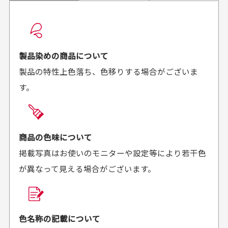
配送日時の指定は可能ですか？
想像よりもキレイで
画像より商品は綺麗
良かった！
だったと思いました
お届け希望日時をご指定頂けます。
早く送っていただきあり
ポイントもすぐ使えて、
ご注文時にご指定下さい。
製品染めの商品について
がとうございます。丁寧
お安く購入することが出
製品の特性上色落ち、色移りする場合がございま
に梱包されていて、商品
来ました。またお願いし
す。
の状態も良好でした。気
ます、ありがとうござい
買った商品を直接取りに行きたいのですが
に入りました。また機会
ました。
があればよろしくお願い
商品の受け渡しは、ゆうパックでの配送のみとさせて
します！
頂いております。
商品の色味について
掲載写真はお使いのモニターや設定等により若干色
が異なって見える場合がございます。
商品購入からどれくらいで発送してもらえます
か？
30代男性
30代女性
平日午前9時までのご注文で最短当日発送させて頂いて
色名称の記載について
セールかつポイント
状態も良く満足して