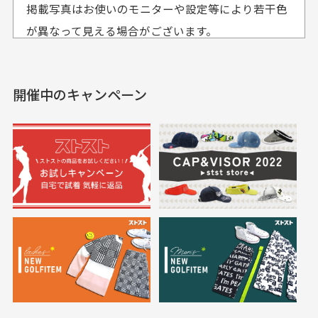
おります。
掲載写真はお使いのモニターや設定等により若干色
も使えて、お得に購
おります
それ以降のご注文につきましては翌営業日の発送とさ
入出来ました
が異なって見える場合がございます。
セールかつポイントも使
欲しかったスカートが購
せて頂いております。
えて、お得に購入出来ま
入できました。状態も良
した。状態も非常に良く
く満足しております。
開催中のキャンペーン
送料はいくらかかりますか？
満足です。
実寸サイズについて
一点一点手作業で計測しておりますので、若干の誤
何点ご購入頂いた場合も全国一律で800円とさせて頂
差が生じる場合がございます。
いております。(1配送先につき)
また5,000円(税込)以上お買い物をして頂けた場合は送
料無料となります。
※必ず１つのショッピングカートに複数商品を入れて
においについて
ご注文下さいませ。
ユーズド商品の特性故、メンテンスを行っておりま
30代女性
30代女性
すが、におい（煙草、香水、お香、古着特有の香
り、柔軟剤等)が付着している場合がございます。
定休日はありますか？
高価なブルゾンがお
いつも素敵な商品を
安く購入できました
ありがとうございま