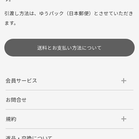
※お使いのくクレジットカードによってはお支払い回数をお
選びいただけない場合がございます。
引渡し方法は、ゆうパック（日本郵便）とさせていただき
(1,2,3,5,6,10,12,15,18,20,24,リボ払い)
ます。
［ 支払い可能クレジットカード］
送料とお支払い方法について
会員サービス
お問合せ
代金引換
代引手数料一律400円
規約
平日朝9:00mまでのご注文で当日発送
商品お届け時に配達員へご精算をお願い致しま
返品・交換について