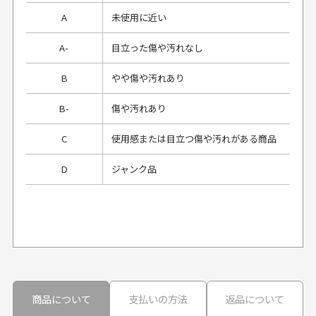
A
未使用に近い
A-
目立った傷や汚れなし
B
やや傷や汚れあり
B-
傷や汚れあり
C
使用感または目立つ傷や汚れがある商品
D
ジャンク品
プレゼント用にラッピングはしてもらえます
か？
申し訳ございませんが商品のラッピングは承っており
ません。
30代男性
30代男性
商品について
支払いの方法
返品について