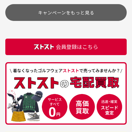
す
土.日.祝日は定休日となっております。
高価なブルゾンがお安く
美品です。いつも素敵な
キャンペーンをもっと見る
その他の休日につきましてはサイト上にて告知させて
付属品について
購入できました。状態も
商品をありがとうござい
頂きます。
付属品の記載につきましては、弊社に入荷した時点
最高でした。
ます。
での付属品を記載させて頂いております。直営店や
正規代理店にて購入された際と異なる場合や欠品が
カートの有効時間はありますか？
会員登録はこちら
ある場合もございます。
商品をカートに入れられてから120分操作がない場合
は自動的にカート内の商品が削除されますのでご注意
下さい。
経年劣化について
お気に入り機能をご利用下さい。
当店では商品の管理には細心の注意を払っておりま
30代男性
50代男性
すが、経年により素材の劣化やパーツの強度低下が
生じている場合がございます。
中古ゴルフウェアの
安心して中古ウェア
品揃えがすごい
を買えるお店です
銀行振込（前払い）
専門店というだけあっ
早い対応でした。 中古