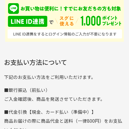
入金確認後商品発送となります。
て、ここまでゴルフブラ
品ですが綺麗に梱包され
※土曜、日曜、祝日は入金確認及び発送業務は致しておりま
ンドの取り扱いがあるの
ており商品を大切にして
せん。
はすごい。 毎日たくさ
いる感が伝わってきまし
申し込まれた商品と届いた商品が異なっている場合
尚、お振込み手数料はお客様ご負担となります。入金確認後
商品発送となります。
んの商品がアップされて
た 「フロント部分に汚
商品説明に記載されていない汚れやダメージがある商品
いるので新作チェックす
れあり」と記載ありまし
の場合
ご注文頂いてから7日以内をお振込み期限とさせ
るのが楽しみです。
たが、 どこ？というぐ
ていただきます。
※申し訳ございませんがイメージが異なる、色身が違うなど、
お客様都合による返品・交換はできませんのでご了承下さい。
らい目立つことなく綺麗
※お振込み期限が過ぎた場合は自動的にキャンセル扱いとな
お支払い方法について
りますのでご了承くださいませ。
な商品でお安く購入でき
て満足です! フリマア
三菱UFJ銀行
下記のお支払い方法をご利用いただけます。
[…]
支店名
和歌山支店
■銀行振込（前払い）
口座種別
普通
ご入金確認後、商品を発送させていただきます。
口座番号
0255557
■代金引換【現金、カード払い（準備中）】
口座名義
株式会社一条
商品お届けの際に商品代金と送料（一律800円）をお支払
ゆうちょ銀行