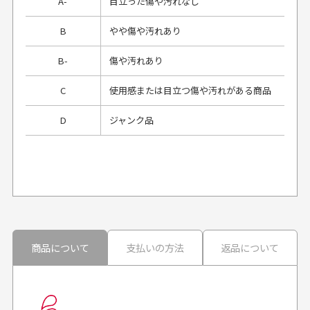
A-
目立った傷や汚れなし
B
やや傷や汚れあり
B-
傷や汚れあり
C
使用感または目立つ傷や汚れがある商品
D
ジャンク品
プレゼント用にラッピングはしてもらえます
か？
申し訳ございませんが商品のラッピングは承っており
ません。
30代男性
30代男性
商品について
支払いの方法
返品について
配送日時の指定は可能ですか？
想像よりもキレイで
画像より商品は綺麗
良かった！
だったと思いました