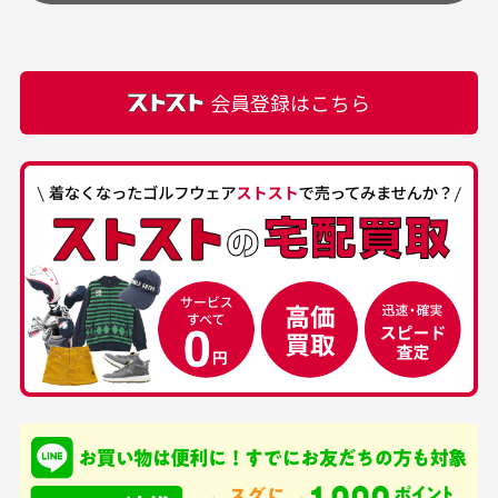
頂きます。
付属品の記載につきましては、弊社に入荷した時点
最高でした。
ます。
での付属品を記載させて頂いております。直営店や
正規代理店にて購入された際と異なる場合や欠品が
カートの有効時間はありますか？
会員登録はこちら
ある場合もございます。
商品をカートに入れられてから120分操作がない場合
は自動的にカート内の商品が削除されますのでご注意
下さい。
経年劣化について
お気に入り機能をご利用下さい。
当店では商品の管理には細心の注意を払っておりま
30代男性
50代男性
すが、経年により素材の劣化やパーツの強度低下が
生じている場合がございます。
中古ゴルフウェアの
安心して中古ウェア
品揃えがすごい
を買えるお店です
銀行振込（前払い）
専門店というだけあっ
早い対応でした。 中古
入金確認後商品発送となります。
て、ここまでゴルフブラ
品ですが綺麗に梱包され
※土曜、日曜、祝日は入金確認及び発送業務は致しておりま
ンドの取り扱いがあるの
ており商品を大切にして
せん。