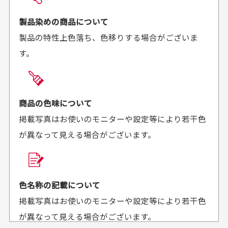
お届け希望日時をご指定頂けます。
早く送っていただきあり
ポイントもすぐ使えて、
ご注文時にご指定下さい。
製品染めの商品について
がとうございます。丁寧
お安く購入することが出
製品の特性上色落ち、色移りする場合がございま
に梱包されていて、商品
来ました。またお願いし
す。
の状態も良好でした。気
ます、ありがとうござい
買った商品を直接取りに行きたいのですが
に入りました。また機会
ました。
があればよろしくお願い
商品の受け渡しは、ゆうパックでの配送のみとさせて
します！
頂いております。
商品の色味について
掲載写真はお使いのモニターや設定等により若干色
が異なって見える場合がございます。
商品購入からどれくらいで発送してもらえます
か？
30代男性
30代女性
平日午前9時までのご注文で最短当日発送させて頂いて
色名称の記載について
セールかつポイント
状態も良く満足して
おります。
掲載写真はお使いのモニターや設定等により若干色
も使えて、お得に購
おります
それ以降のご注文につきましては翌営業日の発送とさ
入出来ました
が異なって見える場合がございます。
セールかつポイントも使
欲しかったスカートが購
せて頂いております。