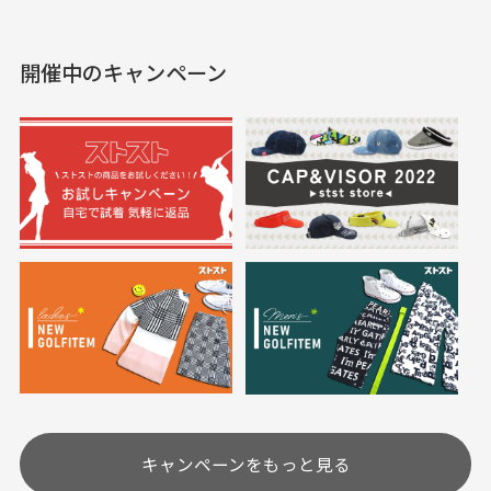
えて、お得に購入出来ま
入できました。状態も良
した。状態も非常に良く
く満足しております。
開催中のキャンペーン
送料はいくらかかりますか？
満足です。
実寸サイズについて
一点一点手作業で計測しておりますので、若干の誤
何点ご購入頂いた場合も全国一律で800円とさせて頂
差が生じる場合がございます。
いております。(1配送先につき)
また5,000円(税込)以上お買い物をして頂けた場合は送
料無料となります。
※必ず１つのショッピングカートに複数商品を入れて
においについて
ご注文下さいませ。
ユーズド商品の特性故、メンテンスを行っておりま
30代女性
30代女性
すが、におい（煙草、香水、お香、古着特有の香
り、柔軟剤等)が付着している場合がございます。
定休日はありますか？
高価なブルゾンがお
いつも素敵な商品を
安く購入できました
ありがとうございま
す
土.日.祝日は定休日となっております。
高価なブルゾンがお安く
美品です。いつも素敵な
キャンペーンをもっと見る
その他の休日につきましてはサイト上にて告知させて
付属品について
購入できました。状態も
商品をありがとうござい