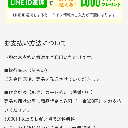
はすごい。 毎日たくさ
いる感が伝わってきまし
申し込まれた商品と届いた商品が異なっている場合
尚、お振込み手数料はお客様ご負担となります。入金確認後
商品発送となります。
んの商品がアップされて
た 「フロント部分に汚
商品説明に記載されていない汚れやダメージがある商品
いるので新作チェックす
れあり」と記載ありまし
の場合
ご注文頂いてから7日以内をお振込み期限とさせ
るのが楽しみです。
たが、 どこ？というぐ
ていただきます。
※申し訳ございませんがイメージが異なる、色身が違うなど、
お客様都合による返品・交換はできませんのでご了承下さい。
らい目立つことなく綺麗
※お振込み期限が過ぎた場合は自動的にキャンセル扱いとな
お支払い方法について
りますのでご了承くださいませ。
な商品でお安く購入でき
て満足です! フリマア
三菱UFJ銀行
下記のお支払い方法をご利用いただけます。
[…]
支店名
和歌山支店
■銀行振込（前払い）
口座種別
普通
ご入金確認後、商品を発送させていただきます。
口座番号
0255557
■代金引換【現金、カード払い（準備中）】
口座名義
株式会社一条
商品お届けの際に商品代金と送料（一律800円）をお支払
ゆうちょ銀行
いください。
ゆうちょ間
5,000円以上のお買い物で送料無料
記号
14710
代金引換手数料がかかります。（一律400円）