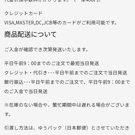
番号
7762261
クレジットカード
他銀行から
VISA,MASTER,DC,JCB等のカードがご利用可能です。
店名
四七八（読みヨンナナハチ）
商品配送について
店番
478
ご入金が確認でき次第発送いたします。
預金種目
普通預金
口座番号
0776226
平日午前9：00までのご注文で最短当日発送
口座名義
株式会社一条
クレジット・代引き･･･平日午前までのご注文で当日発送
銀行振込･･･平日午前までのご注文で、平日午前9：00まで
のご入金で当日発送
クレジットカード
平日朝9:00までのご注文で当日発送
※在庫のない場合や、繁忙期間中は遅れる場合がございま
お支払い回数はお選び頂けます。
す。
※お使いのくクレジットカードによってはお支払い回数をお
選びいただけない場合がございます。
引渡し方法は、ゆうパック（日本郵便）とさせていただき
(1,2,3,5,6,10,12,15,18,20,24,リボ払い)