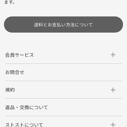
ます。
［ 支払い可能クレジットカード］
送料とお支払い方法について
会員サービス
お問合せ
代金引換
代引手数料一律400円
規約
平日朝9:00mまでのご注文で当日発送
商品お届け時に配達員へご精算をお願い致しま
返品・交換について
す。
代金引換でのお支払い方法は現金のみとなりま
す。
ストストについて