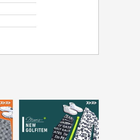
品の色味について
載写真はお使いのモニターや設定等
より若干色が異なって見える場合が
30代女性
ざいます。
さい。
え
状態も良く満足しておりま
た
す
欲しかったスカートが購入で
寸サイズについて