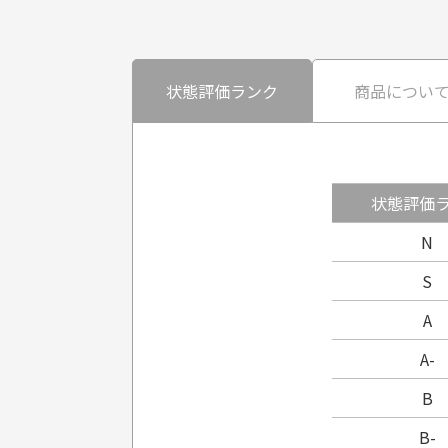
状態評価ランク
商品につい
状態評価
N
S
A
A-
B
B-