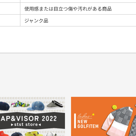
使用感または目立つ傷や汚れがある商品
ジャンク品
てもらえますか？
品について
商
ングは承っておりません。
色落ち、色移りする場合
掲
っている場合
務は致しておりません。
メージがある商品の場合
。
に
30代男性
30代男性
ります。入金確認後商品発送となります。
ご
身が違うなど、お客様都合による返品・交換はできませんのでご了承下
期限とさせていただきます。
像より商品は綺麗だった
セールかつポイントも使
ャンセル扱いとなりますのでご了承くださいませ。
思いました
て、お得に購入出来まし
菱UFJ銀行
イントもすぐ使えて、お安
セールかつポイントも使え
について
実