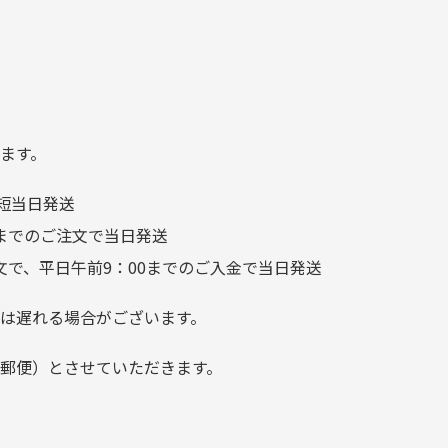
日
を大切にしている感が伝わっ
れ
てきました 「フロント部分に
る
汚れあり」と記載ありました
り素材の劣化やパーツの強度低下が
が、 どこ？というぐらい目立
つことなく綺麗な商品でお安
ます。
く購入できて満足です! フリマ
短当日発送
ア […]
前までのご注文で当日発送
文で、平日午前9：00までのご入金で当日発送
は遅れる場合がございます。
郵便）とさせていただきます。
でご注意下さい。