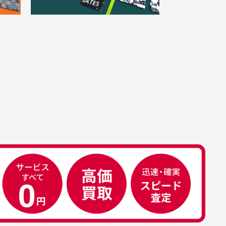
。
きました。状態も良く満足し
点一点手作業で計測しておりますの
。
ております。
、若干の誤差が生じる場合がござい
す。
属品について
属品の記載につきましては、弊社に
50代男性
荷した時点での付属品を記載させて
いております。直営店や正規代理店
え
安心して中古ウェアを買え
て購入された際と異なる場合や欠品
るお店です
ある場合もございます。
こ
早い対応でした。 中古品です
り
が綺麗に梱包されており商品