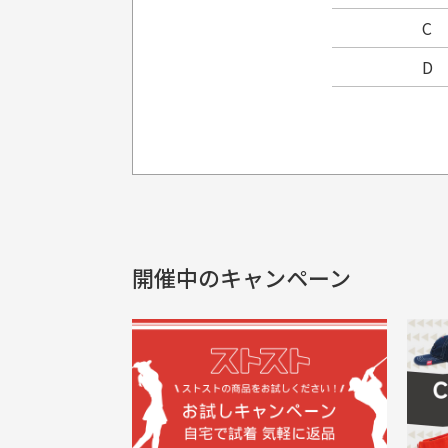
C
D
プレゼント用にラッピングはし
銀行振込（前払い）
製品染めの商
入金確認後商品発送となります。
申し訳ございませんが商品のラッピ
製品の特性上
申し込まれた商品と届いた商品が異な
土曜、日曜、祝日は入金確認及び発送業
商品説明に記載されていない汚れやダ
がございます
開催中のキャンペーン
30代男性
尚、お振込み手数料はお客様ご負担とな
配送日時の指定は可能ですか？
申し訳ございませんがイメージが異なる、色
ご注文頂いてから7日以内をお振込み
想像よりもキレイで良かっ
画
お振込み期限が過ぎた場合は自動的にキ
お届け希望日時をご指定頂けます。
た！
と
ご注文時にご指定下さい。
三
早く送っていただきありがと
ポ
色名称の記載