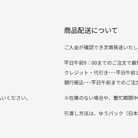
00円とさせて頂いております。(1配送先につき)
扱いがあるのはすごい。 毎
をして頂けた場合は送料無料となります。
たくさんの商品がアップさ
複数商品を入れてご注文下さいませ。
劣化について
条
ているので新作チェックす
商品配送について
では商品の管理には細心の注意を払っておりますが、経年によ
のが楽しみです。
ている場合がございます。
ご入金が確認でき次第発送いたし
平日午前9：00までのご注文で最
。
クレジット・代引き･･･平日午
上にて告知させて頂きます。
銀行振込･･･平日午前までのご注
お支払い回数をお選びいただけない場合がございます。
払いください。
※在庫のない場合や、繁忙期間中
？
引渡し方法は、ゆうパック（日本
0分操作がない場合は自動的にカート内の商品が削除されますの