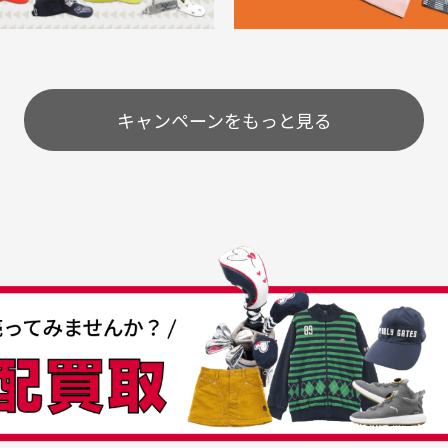
購入することが出来まし
て、お得に購入出来ました
使いのモニターや設定等
一
いのですが
。またお願いします、あり
状態も非常に良く満足です
が異なって見える場合が
で
とうございました。
ま
配送のみとさせて頂いております。
キャンペーンをもっと見る
条
うちょ銀行
してもらえますか？
て
付
の特性故、メンテンスを
付
30代女性
30代男性
日発送させて頂いております。
すが、におい（煙草、香
入
営業日の発送とさせて頂いております。
着特有の香り、柔軟剤等)
頂
つも素敵な商品をありが
中古ゴルフウェアの品揃
る場合がございます。
に
うございます
がすごい
み ヨンナナハチ）
が
品です。いつも素敵な商品
専門店というだけあって、
ありがとうございます。
こまでゴルフブランドの取