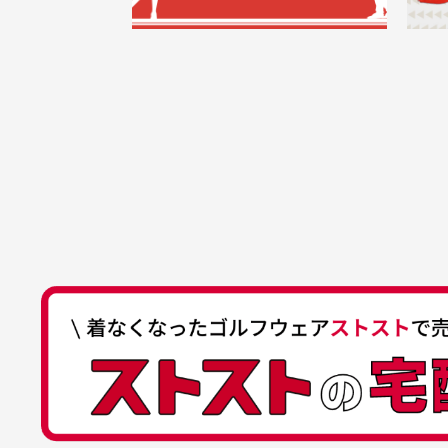
うございます。丁寧に梱包さ
支店名
和歌山支店
く
掲載写真はお
買った商品を直接取りに行きた
れていて、商品の状態も良好
た
口座種別
普通
により若干色
でした。気に入りました。ま
が
口座番号
0255557
ございます。
た機会があればよろしくお願
商品の受け渡しは、ゆうパックでの
口座名義
株式会社一
いします！
ゆ
商品購入からどれくらいで発送
ゆうちょ間
においについ
ユーズド商品
記号
14710
30代女性
平日午前9時までのご注文で最短当
行っておりま
それ以降のご注文につきましては翌
番号
7762261
水、お香、古
高価なブルゾンがお安く購
い
他銀行から
が付着してい
入できました
と
送料はいくらかかりますか？
店名
四七八（読
高価なブルゾンがお安く購入
美
店番
478
できました。状態も最高でし
を