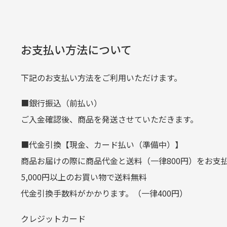
何点ご購入頂いた場合も全国一律で8
預金種目
普通預金
た。
また5,000円(税込)以上お買い物
口座番号
0776226
※必ず１つのショッピングカートに
経年
口座名義
株式会社一
お支払い方法について
当店
生じ
定休日はありますか？
下記のお支払い方法をご利用いただけます。
クレジットカード
■銀行振込（前払い）
土.日.祝日は定休日となっております
平日朝9:00までのご注文で当日発送
ご入金確認後、商品を発送させていただきます。
その他の休日につきましてはサイト
お支払い回数はお選び頂けます。
■代金引換【現金、カード払い（準備中）】
お使いのくクレジットカードによっては
商品お届けの際に商品代金と送料（一律800円）をお支
カートの有効時間はありますか
(1,2,3,5,6,10,12,15,18,20,24,リボ払い)
5,000円以上のお買い物で送料無料
［ 支払い可能クレジットカード］
代金引換手数料がかかります。（一律400円）
商品をカートに入れられてから12
クレジットカード
お気に入り機能をご利用下さい。